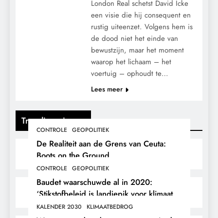
London Real schetst David Icke
een visie die hij consequent en
rustig uiteenzet. Volgens hem is
de dood niet het einde van
bewustzijn, maar het moment
waarop het lichaam – het
voertuig – ophoudt te…
Lees meer
Trending nieuws
CONTROLE
GEOPOLITIEK
De Realiteit aan de Grens van Ceuta:
Boots on the Ground.
CONTROLE
GEOPOLITIEK
Baudet waarschuwde al in 2020:
‘Stikstofbeleid is landjepik voor klimaat
en immigratie’.
KALENDER 2030
KLIMAATBEDROG