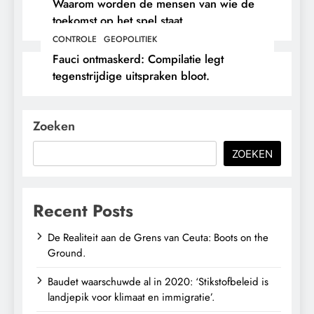
Waarom worden de mensen van wie de
toekomst op het spel staat,
buitengesloten?
CONTROLE
GEOPOLITIEK
Fauci ontmaskerd: Compilatie legt
tegenstrijdige uitspraken bloot.
Zoeken
ZOEKEN
Recent Posts
De Realiteit aan de Grens van Ceuta: Boots on the
Ground.
Baudet waarschuwde al in 2020: ‘Stikstofbeleid is
landjepik voor klimaat en immigratie’.