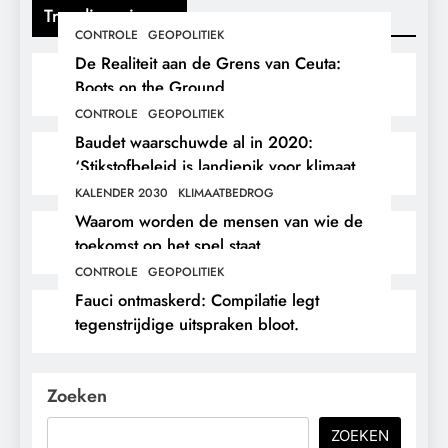
Trending nieuws
CONTROLE
GEOPOLITIEK
De Realiteit aan de Grens van Ceuta:
Boots on the Ground.
CONTROLE
GEOPOLITIEK
Baudet waarschuwde al in 2020:
‘Stikstofbeleid is landjepik voor klimaat
en immigratie’.
KALENDER 2030
KLIMAATBEDROG
Waarom worden de mensen van wie de
toekomst op het spel staat,
buitengesloten?
CONTROLE
GEOPOLITIEK
Fauci ontmaskerd: Compilatie legt
tegenstrijdige uitspraken bloot.
Zoeken
ZOEKEN