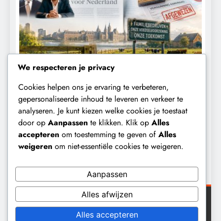
We respecteren je privacy
Cookies helpen ons je ervaring te verbeteren,
KALENDER 2030
KLIMAATBEDROG
gepersonaliseerde inhoud te leveren en verkeer te
analyseren. Je kunt kiezen welke cookies je toestaat
Waarom worden de mensen van wie de
F
door op
Aanpassen
te klikken. Klik op
Alles
toekomst op het spel staat,
t
accepteren
om toestemming te geven of
Alles
buitengesloten?
weigeren
om niet-essentiële cookies te weigeren.
9 maanden geleden
Aanpassen
Alles afwijzen
Digital Newspaper - Veelzijdig nieuws WordPress
Alles accepteren