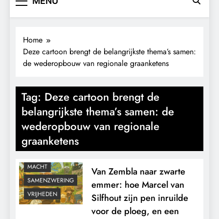
MENU
Home
Deze cartoon brengt de belangrijkste thema’s samen:
de wederopbouw van regionale graanketens
Tag:
Deze cartoon brengt de
belangrijkste thema’s samen: de
wederopbouw van regionale
graanketens
CONTROLE
GEOPOLITIEK
MACHT
Van Zembla naar zwarte
SAMENZWERING
emmer: hoe Marcel van
VRIJHEDEN
Silfhout zijn pen inruilde
voor de ploeg, en een