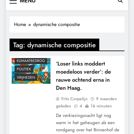
MENU
Home
dynamische compositie
Tag:
dynamische compositie
CONTROLE
KLIMAATBEDROG
‘Loser links moddert
POLITIEK
moedeloos verder’: de
VRIJHEDEN
rauwe ochtend erna in
Den Haag.
Frits Corpelijn
9 maanden
geleden
4
16 minuten
De verkiezingsnacht ligt nog
warm in het geheugen als een
rondgang over het Binnenhof de