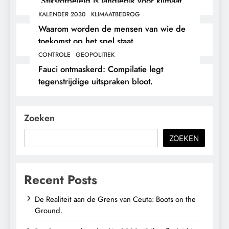
‘Stikstofbeleid is landjepik voor klimaat
en immigratie’.
KALENDER 2030
KLIMAATBEDROG
Waarom worden de mensen van wie de
toekomst op het spel staat,
buitengesloten?
CONTROLE
GEOPOLITIEK
Fauci ontmaskerd: Compilatie legt
tegenstrijdige uitspraken bloot.
Zoeken
ZOEKEN
Recent Posts
De Realiteit aan de Grens van Ceuta: Boots on the
Ground.