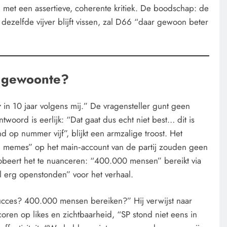
d met een assertieve, coherente kritiek. De boodschap: de
 dezelfde vijver blijft vissen, zal D66 “daar gewoon beter
ls gewoonte?
CENSUUR
CONTROLE
CONTROLE
De medicatie die volgens
De Reali
r
in 10 jaar volgens mij.” De vragensteller gunt geen
sommige kankerpatiënten
Ceuta: 
woord is eerlijk: “Dat gaat dus echt niet best… dit is
verborgen blijft voor hun eigen
nd op nummer vijf”, blijkt een armzalige troost. Het
2 dagen
arts.
ffin memes” op het main‑account van de partij zouden geen
robeert het te nuanceren: “400.000 mensen” bereikt via
2 dagen geleden
l erg openstonden” voor het verhaal.
ucces? 400.000 mensen bereiken?” Hij verwijst naar
 scoren op likes en zichtbaarheid, “SP stond niet eens in