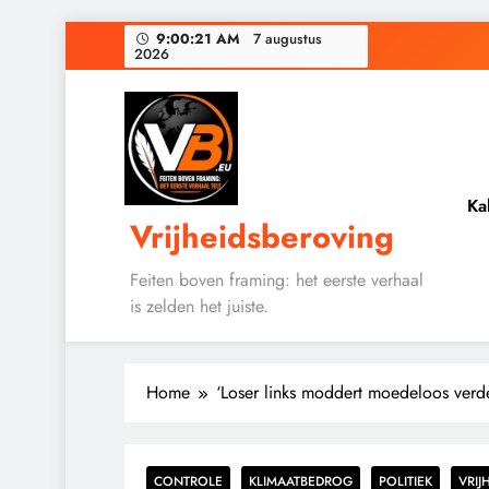
Ga
9:00:22 AM
7 augustus
2026
naar
Baudet waarschuwd
de
inhoud
Waarom word
De medicatie die 
Ka
Vrijheidsberoving
Baudet waarschuwd
Feiten boven framing: het eerste verhaal
Waarom word
is zelden het juiste.
Home
‘Loser links moddert moedeloos verd
CONTROLE
KLIMAATBEDROG
POLITIEK
VRIJ