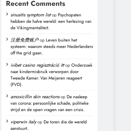
Recent Comments
sinusitis symptom list
op
Psychopaten
hebben de halve wereld: een herlezing van
de Vikingmentaliteit.
注册免费账户
op
Leven buiten het
systeem: waarom steeds meer Nederlanders
off the grid gaan.
ivibet casino regisztráció itt
op
Onderzoek
naar kindermisbruik verworpen door
Tweede Kamer: Van Meijeren reageert
(FVD).
amoxicillin skin reactions
op
De nasleep
van corona: persoonlijke schade, politieke
strijd en de open vragen van een crisis.
viperwin italy
op
De toren die de wereld
aanstuurt.