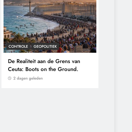
GEOPOLITIEK
CONTROLE
GEOPOLITIEK
teit aan de Grens van
Baudet waarschuwde a
Boots on the Ground.
‘Stikstofbeleid is land
klimaat en immigratie’.
 geleden
2 dagen geleden