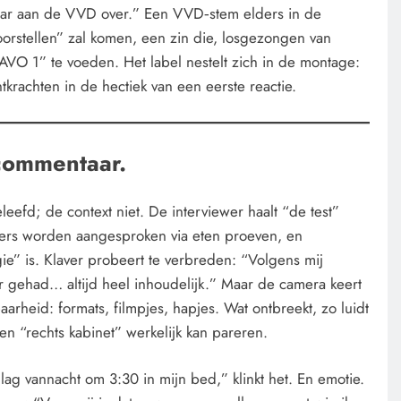
 maar aan de VVD over.” Een VVD‑stem elders in de
oorstellen” zal komen, een zin die, losgezongen van
AVO 1” te voeden. Het label nestelt zich in de montage:
ntkrachten in de hectiek van een eerste reactie.
commentaar.
eefd; de context niet. De interviewer haalt “de test”
mers worden aangesproken via eten proeven, en
ie” is. Klaver probeert te verbreden: “Volgens mij
 gehad… altijd heel inhoudelijk.” Maar de camera keert
arheid: formats, filmpjes, hapjes. Wat ontbreekt, zo luidt
een “rechts kabinet” werkelijk kan pareren.
 lag vannacht om 3:30 in mijn bed,” klinkt het. En emotie.