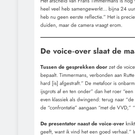
Het afscheid van Frans Timmermans is nog 
heel veel heb samengewerkt… bijna 24 uur p
heb nu geen eerste reflectie.” Het is preci
duiden, maar de camera vraagt erom.
De voice‑over slaat de ma
Tussen de gesprekken door
zet de voic
bepaalt. Timmermans, verbonden aan Rutte I
hard [is] afgestraft.” De metafoor is onbarmh
ijsgrots af en ten onder” dan het roer “een 
even klassiek als dwingend: terug naar “
de “confrontatie” aangaan “met de VVD,” “m
De presentator naast de voice‑over
knikt
geeft, want ik vind het een goed verhaal.” 