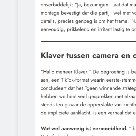
onverbiddelijk: “Ja, bezuinigen. Laat dat
montage bevestigt dat die partij “wel met v
details, precies genoeg is om het frame “N
eenvoudig, prikkelend en irritant lastig te o
Klaver tussen camera en 
“Hallo meneer Klaver.” De begroeting is bel
aan, een TikTok‑format waarin eerste‑stem
concludeert dat het “geen winnende strateg
hebben we heel veel gesprekken met elkaar
steeds terug naar de oppervlakte van zichtba
de impliciete aanklacht, is een verhaal dat 
Wat wel aanwezig is: vermoeidheid.
“Ik