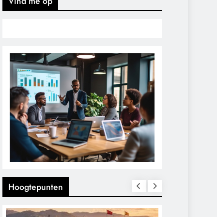
Vind me op
Hoogtepunten