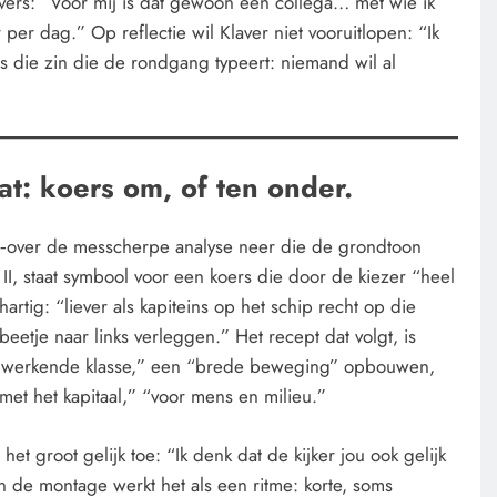
vers: “Voor mij is dat gewoon een collega… met wie ik
er dag.” Op reflectie wil Klaver niet vooruitlopen: “Ik
es die zin die de rondgang typeert: niemand wil al
at: koers om, of ten onder.
e‑over de messcherpe analyse neer die de grondtoon
I, staat symbool voor een koers die door de kiezer “heel
artig: “liever als kapiteins op het schip recht op die
beetje naar links verleggen.” Het recept dat volgt, is
de werkende klasse,” een “brede beweging” opbouwen,
et het kapitaal,” “voor mens en milieu.”
 het groot gelijk toe: “Ik denk dat de kijker jou ook gelijk
In de montage werkt het als een ritme: korte, soms