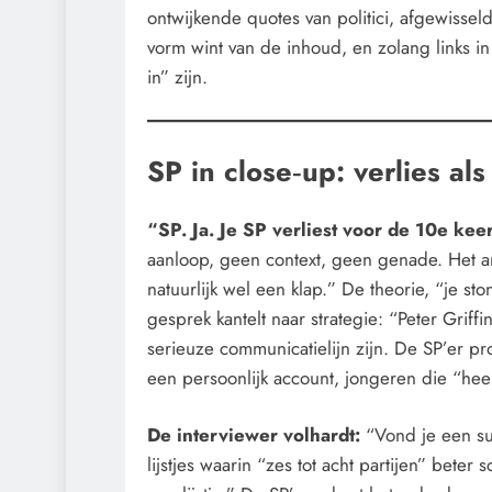
ontwijkende quotes van politici, afgewissel
vorm wint van de inhoud, en zolang links in
in” zijn.
SP in close‑up: verlies a
“SP. Ja. Je SP verliest voor de 10e kee
aanloop, geen context, geen genade. Het ant
natuurlijk wel een klap.” De theorie, “je sto
gesprek kantelt naar strategie: “Peter Gri
serieuze communicatielijn zijn. De SP’er p
een persoonlijk account, jongeren die “hee
De interviewer volhardt:
“Vond je een s
lijstjes waarin “zes tot acht partijen” beter