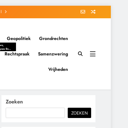
Geopolitiek
Grondrechten
ws,
yses En
ergrondverhalen
Rechtspraak
Samenzwering
 Politieke
uitvorming
tsverhoudingen.
Vrijheden
ementaire
tten En
eving Tot
nvloed Van
y, Belangen
schappelijke
Zoeken
ussies Op
id.
ZOEKEN