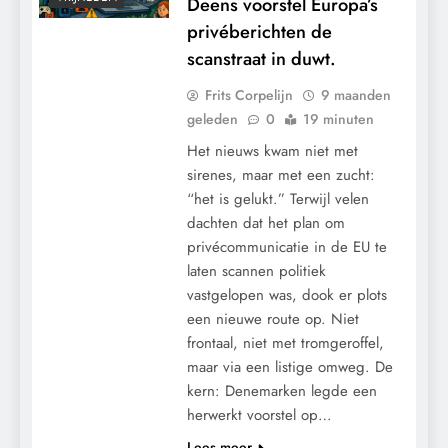
Deens voorstel Europa’s
privéberichten de
scanstraat in duwt.
Frits Corpelijn
9 maanden
geleden
0
19 minuten
Het nieuws kwam niet met
sirenes, maar met een zucht:
“het is gelukt.” Terwijl velen
dachten dat het plan om
privécommunicatie in de EU te
laten scannen politiek
vastgelopen was, dook er plots
een nieuwe route op. Niet
frontaal, niet met tromgeroffel,
maar via een listige omweg. De
kern: Denemarken legde een
CONTROLE
herwerkt voorstel op…
GEOPOLITIEK
Lees meer
GRONDRECHTEN