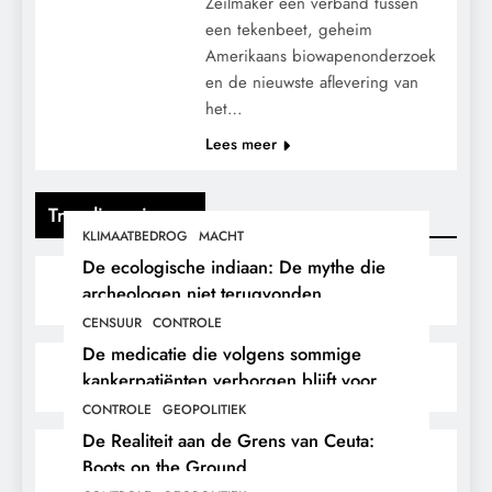
Zeilmaker een verband tussen
een tekenbeet, geheim
Amerikaans biowapenonderzoek
en de nieuwste aflevering van
het…
Lees meer
Trending nieuws
KLIMAATBEDROG
MACHT
De ecologische indiaan: De mythe die
archeologen niet terugvonden.
CENSUUR
CONTROLE
De medicatie die volgens sommige
kankerpatiënten verborgen blijft voor
hun eigen arts.
CONTROLE
GEOPOLITIEK
De Realiteit aan de Grens van Ceuta:
Boots on the Ground.