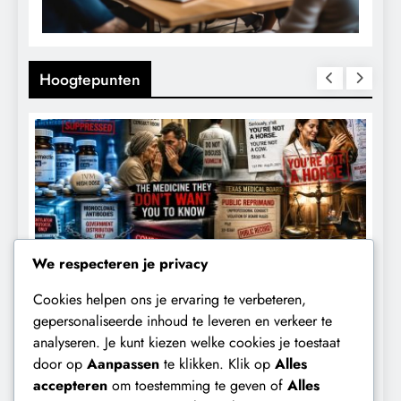
Hoogtepunten
We respecteren je privacy
Cookies helpen ons je ervaring te verbeteren,
CENSUUR
CONTROLE
gepersonaliseerde inhoud te leveren en verkeer te
analyseren. Je kunt kiezen welke cookies je toestaat
De medicatie die volgens sommige
D
door op
Aanpassen
te klikken. Klik op
Alles
kankerpatiënten verborgen blijft voor
B
accepteren
om toestemming te geven of
Alles
hun eigen arts.