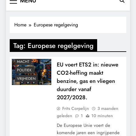
MENU
CONTROLE
Home
Europese regelgeving
GEOPOLITIEK
GRONDRECHTEN
Tag:
Europese regelgeving
KALENDER 2030
KLIMAATBEDROG
MACHT
EU voert ETS2 in: nieuwe
POLITIEK
CO2-heffing maakt
VRIJHEDEN
benzine, gas en vliegen
duurder vanaf
2027/2028.
Frits Corpelijn
3 maanden
geleden
1
10 minuten
De Europese Unie voert de
komende jaren een ingrijpende