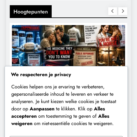
Hoogtepunten
We respecteren je privacy
Cookies helpen ons je ervaring te verbeteren,
CENSUUR
CONTROLE
gepersonaliseerde inhoud te leveren en verkeer te
analyseren. Je kunt kiezen welke cookies je toestaat
De medicatie die volgens sommige
D
door op
Aanpassen
te klikken. Klik op
Alles
kankerpatiënten verborgen blijft voor
B
accepteren
om toestemming te geven of
Alles
hun eigen arts.
weigeren
om niet-essentiële cookies te weigeren.
10 maanden geleden