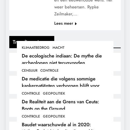
weer beheersen. Rypke
Zeilmaker,…
Lees meer
Trending nieuws
KLIMAATBEDROG
MACHT
De ecologische indiaan: De mythe die
archeologen niet terugvonden.
CENSUUR
CONTROLE
De medicatie die volgens sommige
kankerpatiënten verborgen blijft voor
hun eigen arts.
CONTROLE
GEOPOLITIEK
De Realiteit aan de Grens van Ceuta:
Boots on the Ground.
CONTROLE
GEOPOLITIEK
Baudet waarschuwde al in 2020: