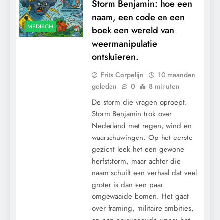
Storm Benjamin: hoe een
naam, een code en een
MEDISCH
boek een wereld van
weermanipulatie
ontsluieren.
Frits Corpelijn
10 maanden
geleden
0
8 minuten
De storm die vragen oproept.
Storm Benjamin trok over
Nederland met regen, wind en
waarschuwingen. Op het eerste
gezicht leek het een gewone
herfststorm, maar achter die
naam schuilt een verhaal dat veel
groter is dan een paar
omgewaaide bomen. Het gaat
over framing, militaire ambities,
en een eeuwenoude wens: het