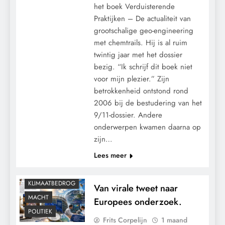
het boek Verduisterende
Praktijken – De actualiteit van
grootschalige geo-engineering
met chemtrails. Hij is al ruim
twintig jaar met het dossier
bezig. “Ik schrijf dit boek niet
voor mijn plezier.” Zijn
betrokkenheid ontstond rond
2006 bij de bestudering van het
9/11-dossier. Andere
onderwerpen kwamen daarna op
zijn…
CONTROLE
Lees meer
GEOPOLITIEK
GRONDRECHTEN
KLIMAATBEDROG
Van virale tweet naar
MACHT
Europees onderzoek.
POLITIEK
Frits Corpelijn
1 maand