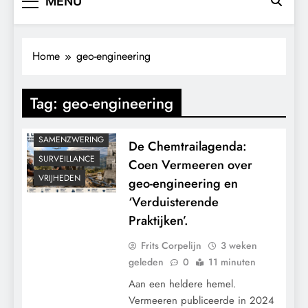
MENU
GEOPOLITIEK
GRONDRECHTEN
KALENDER 2030
Home
geo-engineering
MACHT
MEDISCH
Tag:
geo-engineering
POLITIEK
RECHTSPRAAK
SAMENZWERING
De Chemtrailagenda:
SURVEILLANCE
Coen Vermeeren over
VRIJHEDEN
geo-engineering en
‘Verduisterende
Praktijken’.
Frits Corpelijn
3 weken
geleden
0
11 minuten
Aan een heldere hemel.
Vermeeren publiceerde in 2024