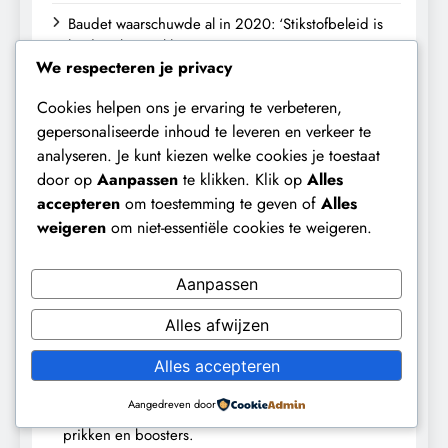
Baudet waarschuwde al in 2020: ‘Stikstofbeleid is
landjepik voor klimaat en immigratie’.
We respecteren je privacy
Waarom worden de mensen van wie de toekomst
Cookies helpen ons je ervaring te verbeteren,
op het spel staat, buitengesloten?
gepersonaliseerde inhoud te leveren en verkeer te
Fauci ontmaskerd: Compilatie legt tegenstrijdige
analyseren. Je kunt kiezen welke cookies je toestaat
uitspraken bloot.
door op
Aanpassen
te klikken. Klik op
Alles
accepteren
om toestemming te geven of
Alles
De wetenschap schaadt de samenleving.
weigeren
om niet-essentiële cookies te weigeren.
Recent Comments
Aanpassen
Alles afwijzen
penicillin allergy hives
op
Stikstof, wetenschap en
politiek: hoe een Kamerdebat de kern van het
Alles accepteren
Nederlandse natuurbeleid blootlegde
Aangedreven door
Binance
op
De strijd van het immuunsysteem tegen
prikken en boosters.