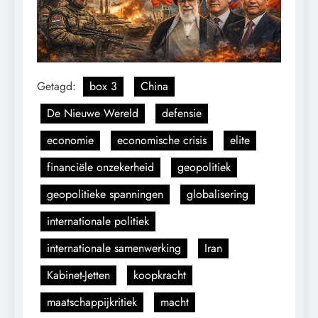
Getagd:
box 3
China
De Nieuwe Wereld
defensie
economie
economische crisis
elite
financiële onzekerheid
geopolitiek
geopolitieke spanningen
globalisering
internationale politiek
internationale samenwerking
Iran
Kabinet-Jetten
koopkracht
maatschappijkritiek
macht