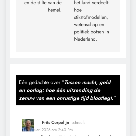
en de stilte van de
het land verdeelt:
hemel.
hoe
stikstofmodellen,
wetenschap en
politiek botsen in
Nederland.
Eén gedachte over “
Tussen macht, geld
en oorlog: hoe één uitzending de
zenuw van een onrustige tijd blootlegt.
”
Frits Corpelijn
schreef:
22 februari 2026 om 2:40 PM