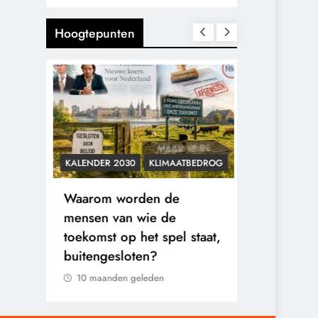
Hoogtepunten
KALENDER 2030
KLIMAATBEDROG
CONTROLE
l in
Waarom worden de
Fauci ontm
is
mensen van wie de
Compilatie
t en
toekomst op het spel staat,
tegenstrijd
buitengesloten?
bloot.
10 maanden geleden
10 maanden