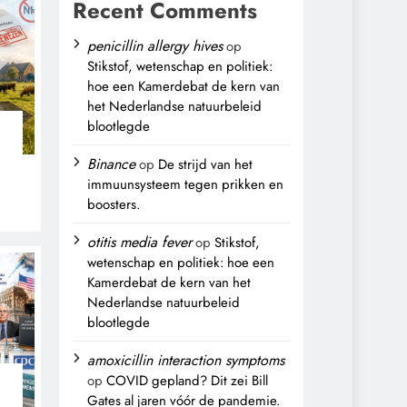
Recent Comments
penicillin allergy hives
op
Stikstof, wetenschap en politiek:
hoe een Kamerdebat de kern van
het Nederlandse natuurbeleid
blootlegde
Binance
op
De strijd van het
immuunsysteem tegen prikken en
boosters.
,
otitis media fever
op
Stikstof,
wetenschap en politiek: hoe een
Kamerdebat de kern van het
Nederlandse natuurbeleid
blootlegde
amoxicillin interaction symptoms
op
COVID gepland? Dit zei Bill
Gates al jaren vóór de pandemie.