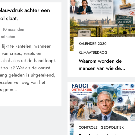
lauwdruk achter een
l slaat.
10 maanden
 minuten
KALENDER 2030
lijkt te kantelen, wanneer
KLIMAATBEDROG
 van crises, resets en
t alsof alles uit de hand loopt.
Waarom worden de
et zo is? Wat als de onrust
mensen van wie de
lang geleden is uitgetekend,
toekomst op het spel staat
erzalen ver weg van het
buitengesloten?
 is geen…
CONTROLE
GEOPOLITIEK