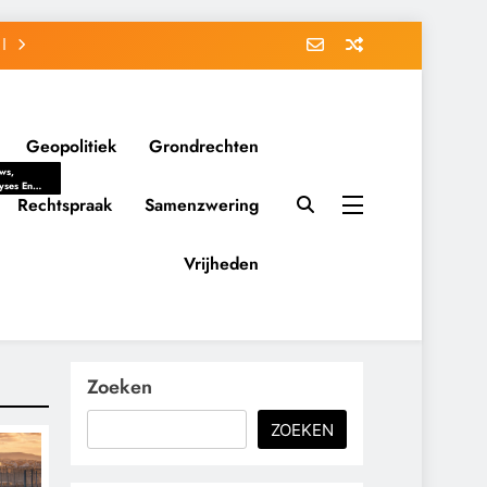
Geopolitiek
Grondrechten
ws,
yses En
ergrondverhalen
Rechtspraak
Samenzwering
 Politieke
uitvorming
tsverhoudingen.
Vrijheden
ementaire
tten En
eving Tot
nvloed Van
y, Belangen
schappelijke
Zoeken
ussies Op
id.
ZOEKEN