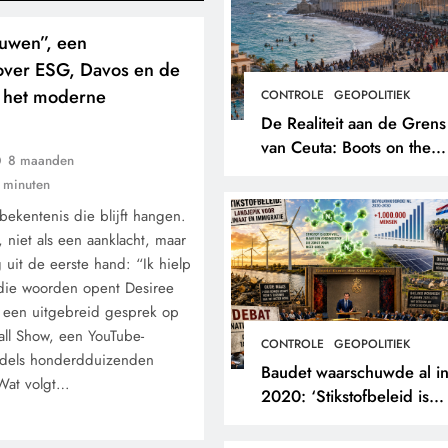
ouwen”, een
 over ESG, Davos en de
n het moderne
CONTROLE
GEOPOLITIEK
De Realiteit aan de Grens
van Ceuta: Boots on the
8 maanden
Ground.
 minuten
bekentenis die blijft hangen.
, niet als een aanklacht, maar
g uit de eerste hand: “Ik hielp
die woorden opent Desiree
in een uitgebreid gesprek op
ll Show, een YouTube-
CONTROLE
GEOPOLITIEK
iddels honderdduizenden
Baudet waarschuwde al i
 Wat volgt…
2020: ‘Stikstofbeleid is
landjepik voor klimaat en
immigratie’.