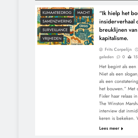
KALENDER 2030
“Ik hielp het b
KLIMAATBEDROG
MACHT
insiderverhaal
SAMENZWERING
breuklijnen va
SURVEILLANCE
kapitalisme.
VRIJHEDEN
Frits Corpelijn
geleden
0
15
Het begint als een 
Niet als een slogan
als een constaterin
het bouwen.” Met 
Fixler haar relaas 
The Winston Marsha
interview dat inm
keren is bekeken.
Lees meer