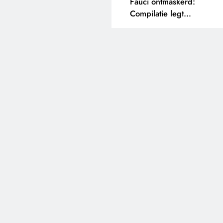
Fauci ontmaskerd:
Compilatie legt
tegenstrijdige uitspraken
bloot.