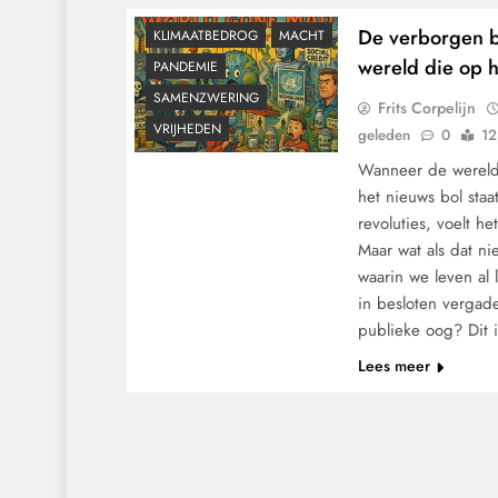
KALENDER 2030
De verborgen b
KLIMAATBEDROG
MACHT
wereld die op ho
PANDEMIE
SAMENZWERING
Frits Corpelijn
VRIJHEDEN
geleden
0
12
Wanneer de wereld 
het nieuws bol staat
revoluties, voelt he
Maar wat als dat ni
waarin we leven al 
in besloten vergad
publieke oog? Dit
Lees meer