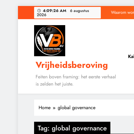
Ga
4:09:27 AM
6 augustus
Waarom word
2026
naar
de
inhoud
Baudet waarschuwd
Ka
Vrijheidsberoving
Waarom word
Feiten boven framing: het eerste verhaal
is zelden het juiste.
Home
global governance
CENSUUR
CONTROLE
GEOPOLITIEK
Tag:
global governance
GRONDRECHTEN