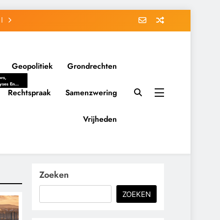
Geopolitiek
Grondrechten
ws,
yses En
ergrondverhalen
Rechtspraak
Samenzwering
 Politieke
uitvorming
tsverhoudingen.
Vrijheden
ementaire
tten En
eving Tot
nvloed Van
y, Belangen
schappelijke
Zoeken
ussies Op
id.
ZOEKEN