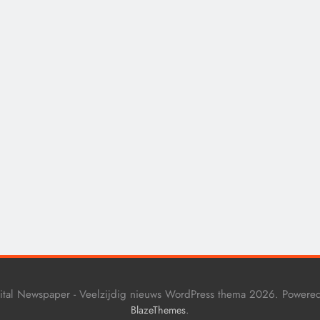
CONTROLE
GEOPOLITIEK
De Realiteit aan de G
van Ceuta: Boots on t
Ground.
9 maanden geleden
ital Newspaper - Veelzijdig nieuws WordPress thema 2026. Powere
.
BlazeThemes