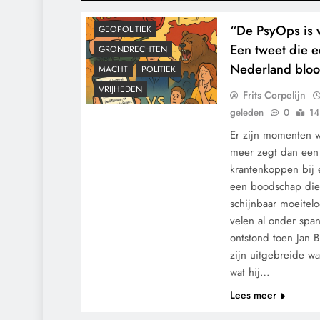
CONTROLE
“De PsyOps is w
GEOPOLITIEK
Een tweet die e
GRONDRECHTEN
Nederland bloot
MACHT
POLITIEK
VRIJHEDEN
Frits Corpelijn
geleden
0
14
Er zijn momenten 
meer zegt dan een 
krantenkoppen bij
een boodschap die 
schijnbaar moeitelo
velen al onder spa
ontstond toen Jan
zijn uitgebreide w
wat hij…
Lees meer