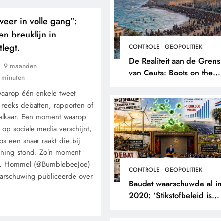
eer in volle gang”:
en breuklijn in
legt.
CONTROLE
GEOPOLITIEK
De Realiteit aan de Grens
9 maanden
van Ceuta: Boots on the
 minuten
Ground.
waarop één enkele tweet
reeks debatten, rapporten of
 elkaar. Een moment waarop
op sociale media verschijnt,
os een snaar raakt die bij
nning stond. Zo’n moment
 B. Hommel (@BumblebeeJoe)
CONTROLE
GEOPOLITIEK
aarschuwing publiceerde over
Baudet waarschuwde al i
2020: ‘Stikstofbeleid is
landjepik voor klimaat en
immigratie’.