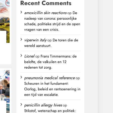
Recent Comments
amoxicillin skin reactions
op
De
nasleep van corona: persoonlijke
schade, politieke strijd en de open
vragen van een crisis.
viperwin italy
op
De toren die de
wereld aanstuurt.
Lionel
op
Frans Timmermans: de
belofte, de valkuilen en 12
,
redenen tot zorg.
pneumonia medical reference
op
Scheuren in het fundament:
Oorlog, beleid en rantsoenering in
een tijd van escalatie.
penicillin allergy hives
op
Stikstof, wetenschap en politiek: