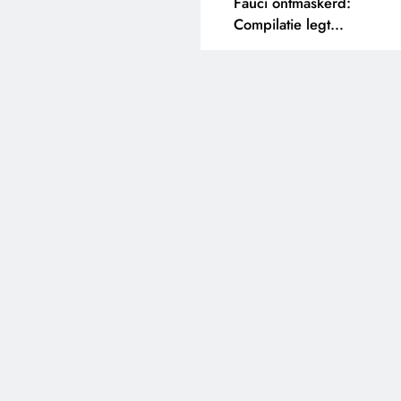
Fauci ontmaskerd:
Compilatie legt
tegenstrijdige uitspraken
bloot.