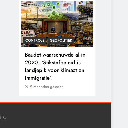
CONTROLE
GEOPOLITIEK
KALENDER 20
rens
Baudet waarschuwde al in
Waarom wo
he
2020: ‘Stikstofbeleid is
mensen va
landjepik voor klimaat en
toekomst op
immigratie’.
buitengesl
9 maanden geleden
9 maanden 
d By