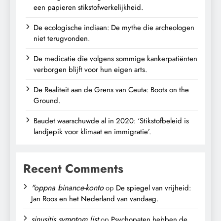
een papieren stikstofwerkelijkheid.
De ecologische indiaan: De mythe die archeologen
niet terugvonden.
De medicatie die volgens sommige kankerpatiënten
verborgen blijft voor hun eigen arts.
De Realiteit aan de Grens van Ceuta: Boots on the
Ground.
Baudet waarschuwde al in 2020: ‘Stikstofbeleid is
landjepik voor klimaat en immigratie’.
Recent Comments
"oppna binance-konto
op
De spiegel van vrijheid:
Jan Roos en het Nederland van vandaag.
sinusitis symptom list
op
Psychopaten hebben de