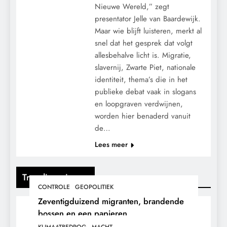
Nieuwe Wereld,” zegt
presentator Jelle van Baardewijk.
Maar wie blijft luisteren, merkt al
snel dat het gesprek dat volgt
allesbehalve licht is. Migratie,
slavernij, Zwarte Piet, nationale
identiteit, thema’s die in het
publieke debat vaak in slogans
en loopgraven verdwijnen,
worden hier benaderd vanuit
de…
Lees meer
Trending nieuws
CONTROLE
GEOPOLITIEK
Zeventigduizend migranten, brandende
bossen en een papieren
stikstofwerkelijkheid.
KLIMAATBEDROG
MACHT