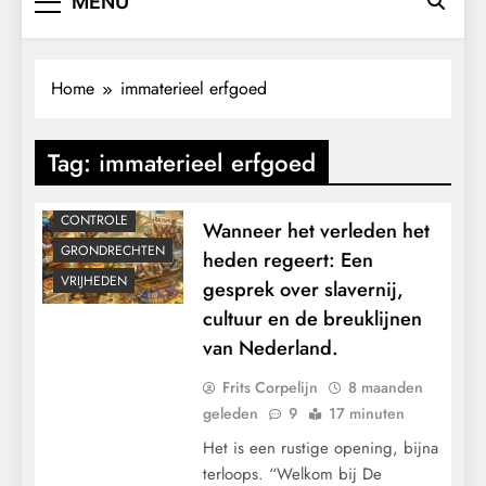
MENU
Home
immaterieel erfgoed
Tag:
immaterieel erfgoed
CONTROLE
Wanneer het verleden het
GRONDRECHTEN
heden regeert: Een
VRIJHEDEN
gesprek over slavernij,
cultuur en de breuklijnen
van Nederland.
Frits Corpelijn
8 maanden
geleden
9
17 minuten
Het is een rustige opening, bijna
terloops. “Welkom bij De