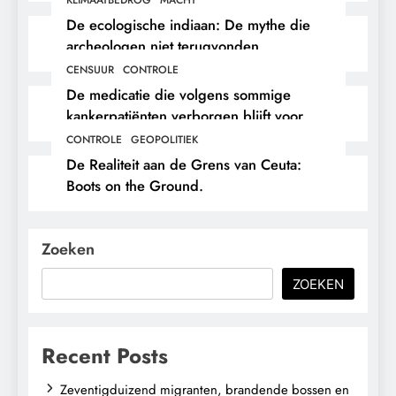
De ecologische indiaan: De mythe die
archeologen niet terugvonden.
CENSUUR
CONTROLE
De medicatie die volgens sommige
kankerpatiënten verborgen blijft voor
hun eigen arts.
CONTROLE
GEOPOLITIEK
De Realiteit aan de Grens van Ceuta:
Boots on the Ground.
Zoeken
ZOEKEN
Recent Posts
Zeventigduizend migranten, brandende bossen en