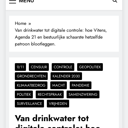
MENU
Home
Van drinkwater tot digitale controle: hoe Vitens,
Agenda 21 en bestuurlijke schaarste hetzelfde
patroon blootleggen.
9/11
CENSUUR
CONTROLE
GEOPOLITIEK
GRONDRECHTEN
KALENDER 2030
KLIMAATBEDROG
MACHT
PANDEMIE
POLITIEK
RECHTSPRAAK
SAMENZWERING
SURVEILLANCE
VRIJHEDEN
Van drinkwater tot