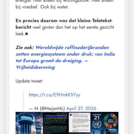
energie. Niet alleen bij woningbouw. Niet alleen
bij voedsel. Ook bij water.
En precies daarom was dat kleine Teletekst-
bericht
veel groter dan het op het eerste gezicht
leek.■
Zie ook:
Wereldwijde raffinaderijbranden
zetten energiesysteem onder druk: van India
tot Europa groeit de dreiging. –
Vrijheidsberoving
Update tweet:
https://t.co/E9HmkKSYyy
— M (@MeijerML)
April 27, 2026