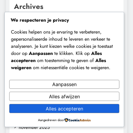
Archives
augustus 2026
We respecteren je privacy
juli 2026
Cookies helpen ons je ervaring te verbeteren,
gepersonaliseerde inhoud te leveren en verkeer te
juni 2026
analyseren. Je kunt kiezen welke cookies je toestaat
door op
Aanpassen
te klikken. Klik op
Alles
mei 2026
accepteren
om toestemming te geven of
Alles
april 2026
weigeren
om niet-essentiële cookies te weigeren.
maart 2026
Aanpassen
februari 2026
Alles afwijzen
januari 2026
Alles accepteren
december 2025
Aangedreven door
november 2025