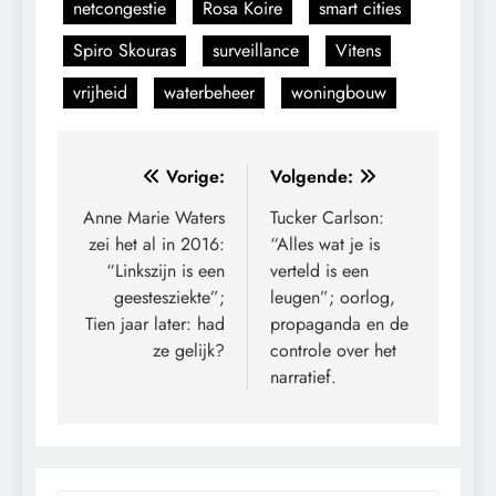
netcongestie
Rosa Koire
smart cities
Spiro Skouras
surveillance
Vitens
vrijheid
waterbeheer
woningbouw
Bericht
Vorige:
Volgende:
navigatie
Anne Marie Waters
Tucker Carlson:
zei het al in 2016:
“Alles wat je is
“Linkszijn is een
verteld is een
geestesziekte”;
leugen”; oorlog,
Tien jaar later: had
propaganda en de
ze gelijk?
controle over het
narratief.