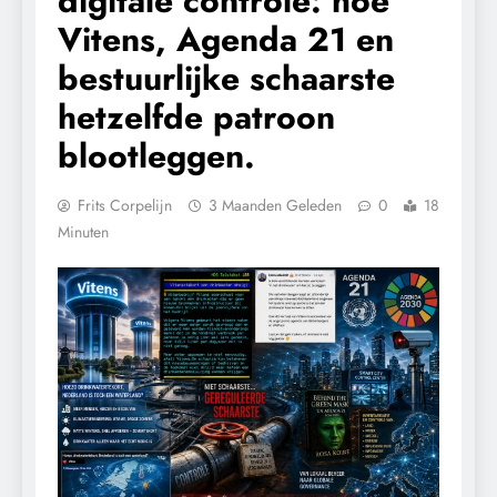
digitale controle: hoe
Vitens, Agenda 21 en
bestuurlijke schaarste
hetzelfde patroon
blootleggen.
Frits Corpelijn
3 Maanden Geleden
0
18
Minuten