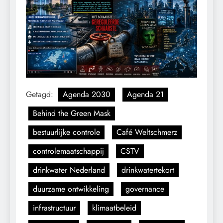
Getagd:
Agenda 2030
Agenda 21
Behind the Green Mask
bestuurlijke controle
Café Weltschmerz
controlemaatschappij
CSTV
drinkwater Nederland
drinkwatertekort
duurzame ontwikkeling
governance
infrastructuur
klimaatbeleid