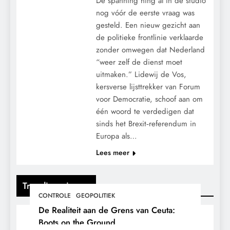
De spanning hing al in de studio
nog vóór de eerste vraag was
gesteld. Een nieuw gezicht aan
de politieke frontlinie verklaarde
zonder omwegen dat Nederland
“weer zelf de dienst moet
uitmaken.” Lidewij de Vos,
kersverse lijsttrekker van Forum
voor Democratie, schoof aan om
één woord te verdedigen dat
sinds het Brexit‑referendum in
Europa als…
Lees meer
Trending nieuws
CONTROLE
GEOPOLITIEK
De Realiteit aan de Grens van Ceuta:
Boots on the Ground.