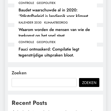
CONTROLE
GEOPOLITIEK
Baudet waarschuwde al in 2020:
‘Stikstofbeleid is landjepik voor klimaat
en immigratie’.
KALENDER 2030
KLIMAATBEDROG
Waarom worden de mensen van wie de
toekomst op het spel staat,
buitengesloten?
CONTROLE
GEOPOLITIEK
Fauci ontmaskerd: Compilatie legt
tegenstrijdige uitspraken bloot.
Zoeken
ZOEKEN
Recent Posts