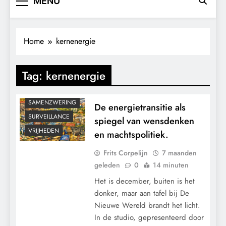
MENU
Home
kernenergie
CONTROLE
GEOPOLITIEK
Tag:
kernenergie
KALENDER 2030
KLIMAATBEDROG
SAMENZWERING
De energietransitie als
SURVEILLANCE
spiegel van wensdenken
VRIJHEDEN
en machtspolitiek.
Frits Corpelijn
7 maanden
geleden
0
14 minuten
Het is december, buiten is het
donker, maar aan tafel bij De
Nieuwe Wereld brandt het licht.
In de studio, gepresenteerd door