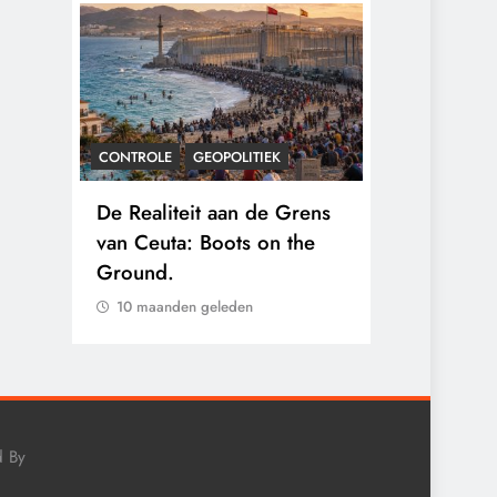
CONTROLE
GEOPOLITIEK
CONTROLE
gens
De Realiteit aan de Grens
Baudet waa
nten
van Ceuta: Boots on the
2020: ‘Stik
 hun
Ground.
landjepik v
immigratie’
10 maanden geleden
10 maanden
d By