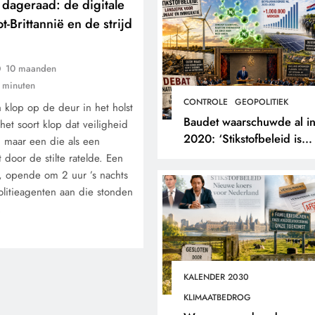
 dageraad: de digitale
-Brittannië en de strijd
10 maanden
 minuten
CONTROLE
GEOPOLITIEK
klop op de deur in het holst
Baudet waarschuwde al i
het soort klop dat veiligheid
2020: ‘Stikstofbeleid is
, maar een die als een
landjepik voor klimaat en
door de stilte ratelde. Een
immigratie’.
d, opende om 2 uur ’s nachts
olitieagenten aan die stonden
…
KALENDER 2030
KLIMAATBEDROG