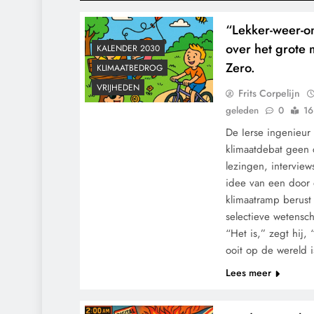
“Lekker-weer-o
over het grote 
KALENDER 2030
Zero.
KLIMAATBEDROG
VRIJHEDEN
Frits Corpelijn
geleden
0
16
De Ierse ingenieur
klimaatdebat geen c
lezingen, interviews
idee van een door
klimaatramp berus
selectieve wetensc
“Het is,” zegt hij, 
ooit op de wereld
Lees meer