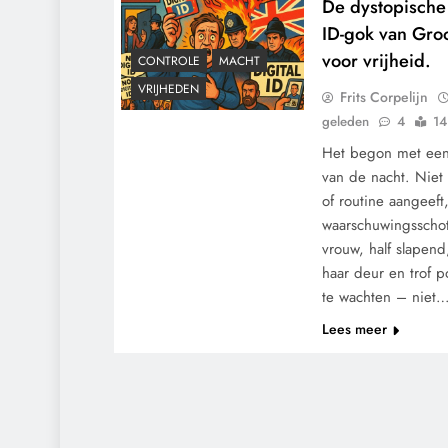
De dystopische
ID-gok van Groot
voor vrijheid.
CONTROLE
MACHT
VRIJHEDEN
Frits Corpelijn
geleden
4
14
Het begon met een 
van de nacht. Niet 
of routine aangeeft
waarschuwingsschot 
vrouw, half slapen
haar deur en trof p
te wachten – niet
Lees meer