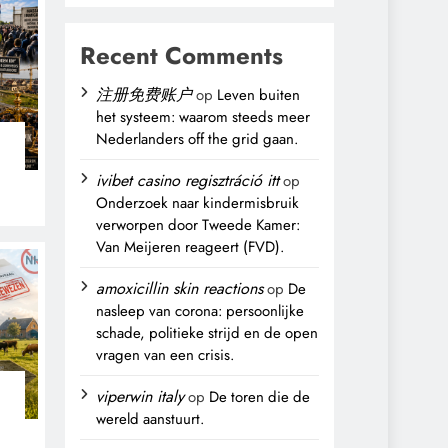
Recent Comments
注册免费账户
op
Leven buiten
het systeem: waarom steeds meer
Nederlanders off the grid gaan.
n
ivibet casino regisztráció itt
op
Onderzoek naar kindermisbruik
verworpen door Tweede Kamer:
Van Meijeren reageert (FVD).
amoxicillin skin reactions
op
De
nasleep van corona: persoonlijke
schade, politieke strijd en de open
vragen van een crisis.
viperwin italy
op
De toren die de
wereld aanstuurt.