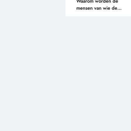
Waarom worden de
mensen van wie de
toekomst op het spel staat
buitengesloten?