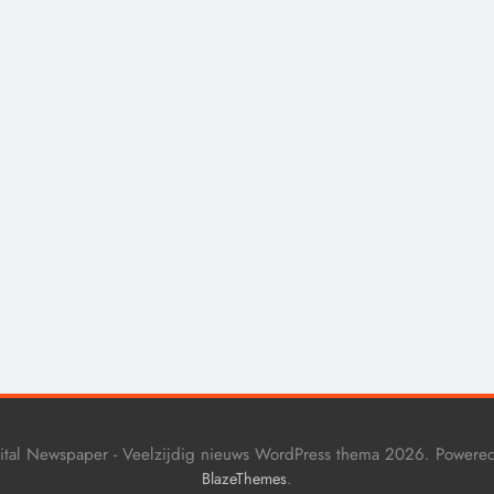
CENSUUR
CONTROLE
De medicatie die vol
sommige kankerpatië
verborgen blijft voor
eigen arts.
10 maanden geleden
ital Newspaper - Veelzijdig nieuws WordPress thema 2026. Powere
.
BlazeThemes