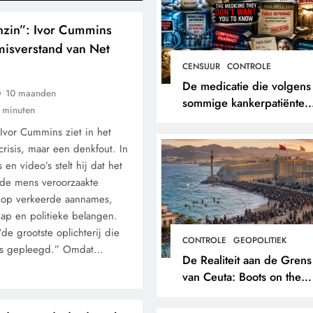
nzin”: Ivor Cummins
misverstand van Net
CENSUUR
CONTROLE
De medicatie die volgens
10 maanden
sommige kankerpatiënten
 minuten
verborgen blijft voor hun
 Ivor Cummins ziet in het
eigen arts.
risis, maar een denkfout. In
 en video’s stelt hij dat het
 de mens veroorzaakte
t op verkeerde aannames,
hap en politieke belangen.
“de grootste oplichterij die
CONTROLE
GEOPOLITIEK
 is gepleegd.” Omdat…
De Realiteit aan de Grens
van Ceuta: Boots on the
Ground.