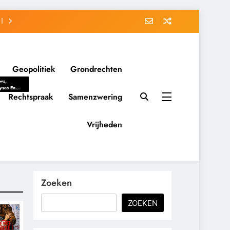
Geopolitiek
Grondrechten
ws,
yses En
ergrondverhalen
Rechtspraak
Samenzwering
 Politieke
uitvorming
tsverhoudingen.
Vrijheden
ementaire
tten En
eving Tot
nvloed Van
y, Belangen
schappelijke
Zoeken
ussies Op
id.
ZOEKEN