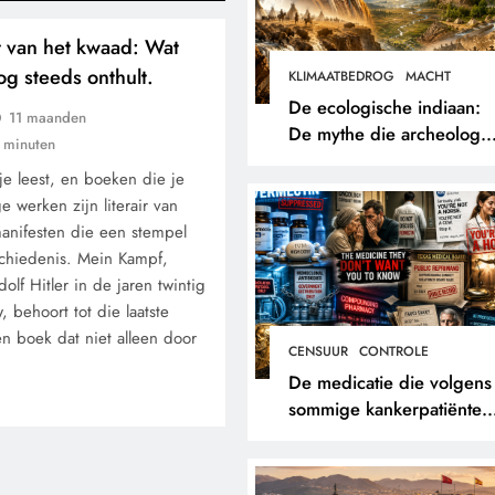
t van het kwaad: Wat
g steeds onthult.
KLIMAATBEDROG
MACHT
De ecologische indiaan:
11 maanden
De mythe die archeologe
 minuten
niet terugvonden.
je leest, en boeken die je
 werken zijn literair van
manifesten die een stempel
chiedenis. Mein Kampf,
lf Hitler in de jaren twintig
 behoort tot die laatste
en boek dat niet alleen door
CENSUUR
CONTROLE
De medicatie die volgens
sommige kankerpatiënten
verborgen blijft voor hun
eigen arts.