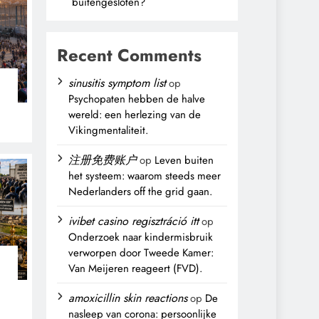
buitengesloten?
Recent Comments
sinusitis symptom list
op
Psychopaten hebben de halve
wereld: een herlezing van de
Vikingmentaliteit.
注册免费账户
op
Leven buiten
het systeem: waarom steeds meer
Nederlanders off the grid gaan.
ivibet casino regisztráció itt
op
Onderzoek naar kindermisbruik
verworpen door Tweede Kamer:
Van Meijeren reageert (FVD).
n
amoxicillin skin reactions
op
De
nasleep van corona: persoonlijke