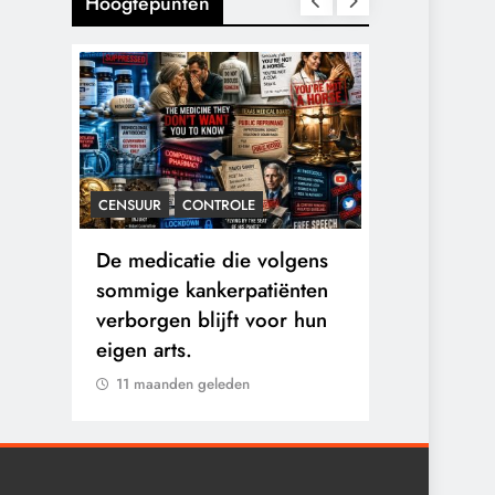
Hoogtepunten
CENSUUR
CONTROLE
CONTROLE
n:
De medicatie die volgens
De Realite
logen
sommige kankerpatiënten
van Ceuta:
verborgen blijft voor hun
Ground.
eigen arts.
11 maanden 
11 maanden geleden