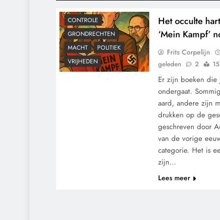
Het occulte har
CONTROLE
‘Mein Kampf’ no
GRONDRECHTEN
MACHT
POLITIEK
Frits Corpelijn
VRIJHEDEN
geleden
2
15
Er zijn boeken die 
ondergaat. Sommige
aard, andere zijn 
drukken op de ges
geschreven door Ado
van de vorige eeuw,
categorie. Het is e
zijn…
Lees meer