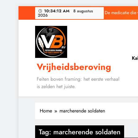
Ga
10:34:12 AM
8 augustus
De medicatie die 
2026
naar
de
inhoud
Baudet waarschuwd
Ka
Vrijheidsberoving
De medicatie die 
Feiten boven framing: het eerste verhaal
is zelden het juiste.
Baudet waarschuwd
Home
marcherende soldaten
Tag:
marcherende soldaten