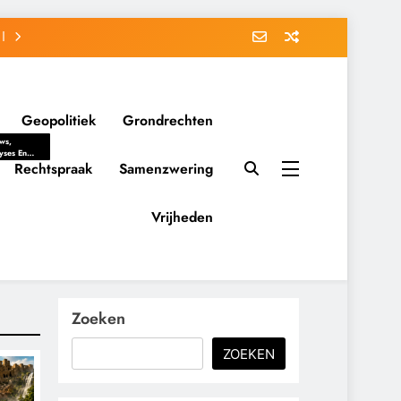
Geopolitiek
Grondrechten
ws,
yses En
ergrondverhalen
Rechtspraak
Samenzwering
 Politieke
uitvorming
tsverhoudingen.
Vrijheden
ementaire
tten En
eving Tot
nvloed Van
y, Belangen
schappelijke
Zoeken
ussies Op
id.
ZOEKEN