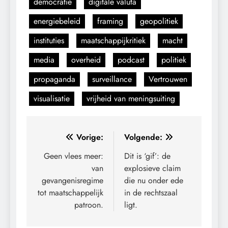
democratie
digitale valuta
energiebeleid
framing
geopolitiek
instituties
maatschappijkritiek
macht
media
overheid
podcast
politiek
propaganda
surveillance
Vertrouwen
visualisatie
vrijheid van meningsuiting
Bericht
Vorige:
Volgende:
navigatie
Geen vlees meer:
Dit is ‘gif’: de
van
explosieve claim
gevangenisregime
die nu onder ede
tot maatschappelijk
in de rechtszaal
patroon.
ligt.