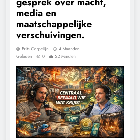
gesprek over macht,
media en
maatschappelijke
verschuivingen.
Frits Corpelijn
4 Maanden
Geleden
0
22 Minuten