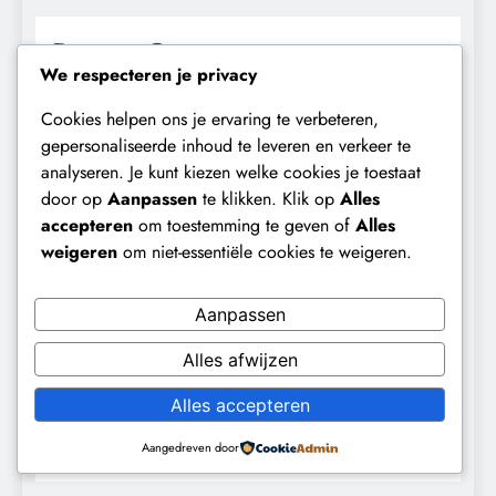
Recent Comments
We respecteren je privacy
amoxicillin skin reactions
op
De nasleep van
Cookies helpen ons je ervaring te verbeteren,
corona: persoonlijke schade, politieke strijd en de
gepersonaliseerde inhoud te leveren en verkeer te
open vragen van een crisis.
analyseren. Je kunt kiezen welke cookies je toestaat
viperwin italy
op
De toren die de wereld aanstuurt.
door op
Aanpassen
te klikken. Klik op
Alles
accepteren
om toestemming te geven of
Alles
Lionel
op
Frans Timmermans: de belofte, de
weigeren
om niet-essentiële cookies te weigeren.
valkuilen en 12 redenen tot zorg.
pneumonia medical reference
op
Scheuren in het
Aanpassen
fundament: Oorlog, beleid en rantsoenering in een
tijd van escalatie.
Alles afwijzen
penicillin allergy hives
op
Stikstof, wetenschap en
Alles accepteren
politiek: hoe een Kamerdebat de kern van het
Aangedreven door
Nederlandse natuurbeleid blootlegde