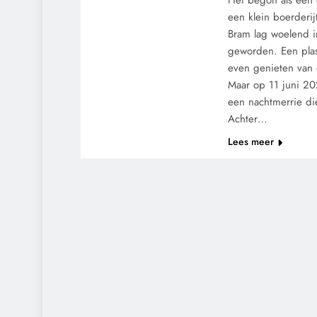
Het begon als een
een klein boerderij
Bram lag woelend 
geworden. Een plasj
even genieten van 
Maar op 11 juni 20
een nachtmerrie die
Achter…
Lees meer