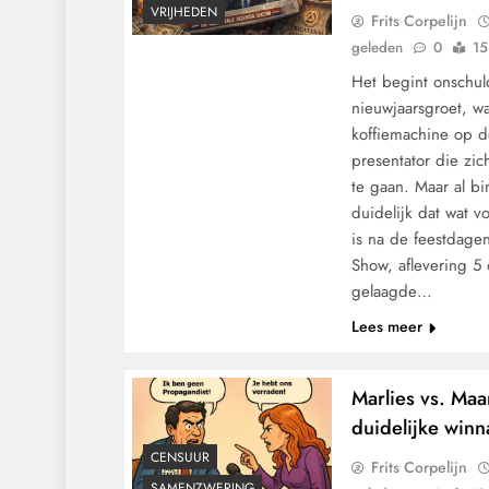
VRIJHEDEN
Frits Corpelijn
geleden
0
15
Het begint onschuld
nieuwjaarsgroet, w
koffiemachine op d
presentator die zic
te gaan. Maar al b
duidelijk dat wat v
is na de feestdage
Show, aflevering 5
gelaagde…
Lees meer
Marlies vs. Maa
duidelijke winn
CENSUUR
Frits Corpelijn
SAMENZWERING