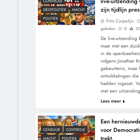
live-uitzending
CONTROLE
zijn tijdlijn pr
GEOPOLITIEK
MACHT
POLITIEK
Frits Corpelijn
geleden
0
12
De live-uitzending
maar met een duide
in de openbaarheid
volgens Jonathan Kr
gebeurtenis, maar 
ontwikkelingen die
hadden ingezet. Van
met een uitzending
Lees meer
Een hernieuwd
voor Democrati
CENSUUR
CONTROLE
trekt.
MACHT
POLITIEK