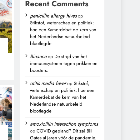
Recent Comments
penicillin allergy hives
op
Stikstof, wetenschap en politiek:
hoe een Kamerdebat de kern van
het Nederlandse natuurbeleid
blootlegde
Binance
op
De strijd van het
immuunsysteem tegen prikken en
boosters.
,
otitis media fever
op
Stikstof,
wetenschap en politiek: hoe een
Kamerdebat de kern van het
Nederlandse natuurbeleid
blootlegde
amoxicillin interaction symptoms
op
COVID gepland? Dit zei Bill
Gates al jaren vóór de pandemie.