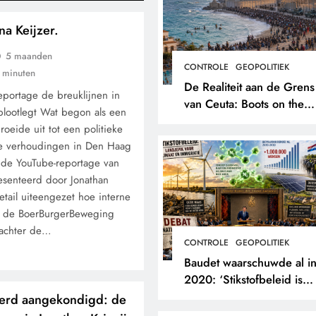
a Keijzer.
5 maanden
CONTROLE
GEOPOLITIEK
 minuten
De Realiteit aan de Grens
portage de breuklijnen in
van Ceuta: Boots on the
blootlegt Wat begon als een
Ground.
roeide uit tot een politieke
de verhoudingen in Den Haag
n de YouTube-reportage van
resenteerd door Jonathan
detail uiteengezet hoe interne
 de BoerBurgerBeweging
 achter de…
CONTROLE
GEOPOLITIEK
Baudet waarschuwde al i
2020: ‘Stikstofbeleid is
landjepik voor klimaat en
erd aangekondigd: de
immigratie’.