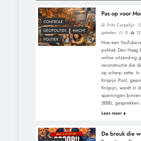
Pas op voor Mon
CONTROLE
Frits Corpelijn
GEOPOLITIEK
MACHT
geleden
0
12
POLITIEK
Hoe een YouTube-re
politiek Den Haag 
online uitzending g
reconstructie die 
op scherp zette. I
Krispijn Punt, gep
Krispijn, wordt in 
spanningen binnen
(BBB), gesprekken
Lees meer
De breuk die w