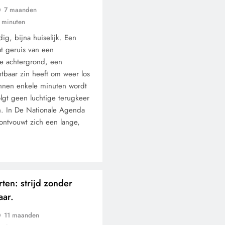
7 maanden
 minuten
ig, bijna huiselijk. Een
at geruis van een
e achtergrond, een
htbaar zin heeft om weer los
innen enkele minuten wordt
olgt geen luchtige terugkeer
n. In De Nationale Agenda
 ontvouwt zich een lange,
rten: strijd zonder
aar.
11 maanden