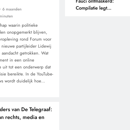
Fauci ontmaskerd:
Compilatie legt
6 maanden
tegenstrijdige uitspraken
minuten
bloot.
hap waarin politieke
den onopgemerkt blijven,
eropleving rond Forum voor
nieuwe partijleider Lidewij
 aandacht getrokken. Wat
ment in een online
e uit tot een onderwerp dat
visie bereikte. In de YouTube-
ws wordt duidelijk hoe…
ers van De Telegraaf:
an rechts, media en