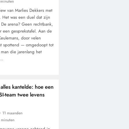
 minuten
view van Marlies Dekkers met
 Het was een duel dat zijn
. De arena? Geen rechtbank,
r een gesprekstafel. Aan de
Keulemans, door velen
ist spottend — omgedoopt tot
man die jarenlang het
e…
alles kantelde: hoe een
SI-team twee levens
11 maanden
 minuten