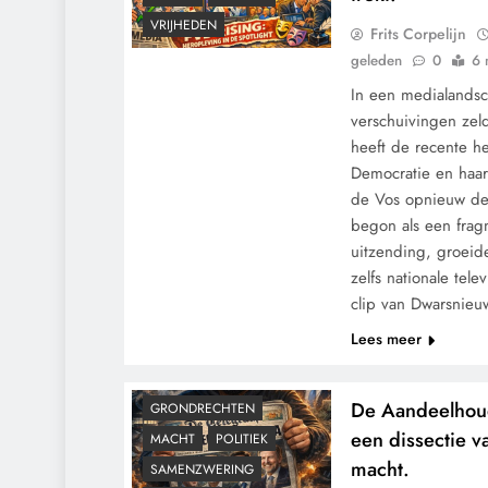
VRIJHEDEN
Frits Corpelijn
geleden
0
6 
In een medialandsc
verschuivingen zel
heeft de recente h
Democratie en haar 
de Vos opnieuw de
begon als een frag
uitzending, groeid
zelfs nationale tele
clip van Dwarsnieu
Lees meer
CENSUUR
De Aandeelhoud
GRONDRECHTEN
een dissectie v
MACHT
POLITIEK
macht.
SAMENZWERING