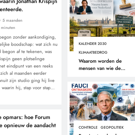
 waarin Jonathan Krispijn
esenteerde.
5 maanden
 minuten
 begon zonder aankondiging,
lijke boodschap: wat zich nu
KALENDER 2030
 begon af te tekenen, was
KLIMAATBEDROG
ispijn geen plotselinge
Waarom worden de
het eindpunt van een reeks
mensen van wie de
 zich al maanden eerder
toekomst op het spel staat
uit zijn studio ging hij live
buitengesloten?
 waarin hij, stap voor stap…
e opmars: hoe Forum
e opnieuw de aandacht
CONTROLE
GEOPOLITIEK