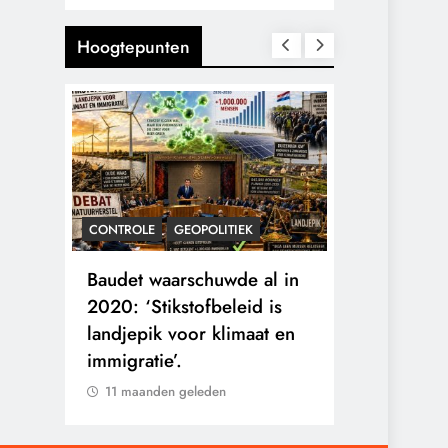
Hoogtepunten
CONTROLE
GEOPOLITIEK
KALENDER 20
rens
Baudet waarschuwde al in
Waarom wo
he
2020: ‘Stikstofbeleid is
mensen va
landjepik voor klimaat en
toekomst op
immigratie’.
buitengesl
11 maanden geleden
11 maanden 