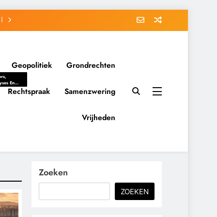
Geopolitiek
Grondrechten
ws,
yses En
ergrondverhalen
Rechtspraak
Samenzwering
 Politieke
uitvorming
tsverhoudingen.
Vrijheden
ementaire
tten En
eving Tot
nvloed Van
y, Belangen
schappelijke
Zoeken
ussies Op
id.
ZOEKEN