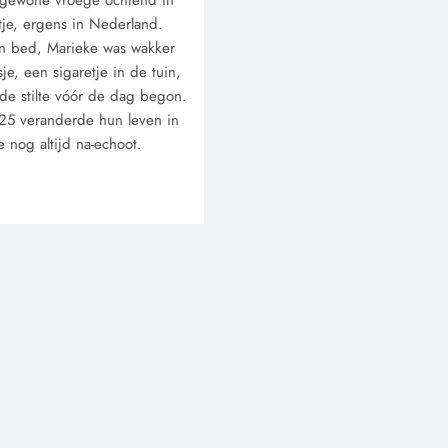
 gewone vroege ochtend in
tje, ergens in Nederland.
in bed, Marieke was wakker
e, een sigaretje in de tuin,
de stilte vóór de dag begon.
25 veranderde hun leven in
 nog altijd na-echoot.