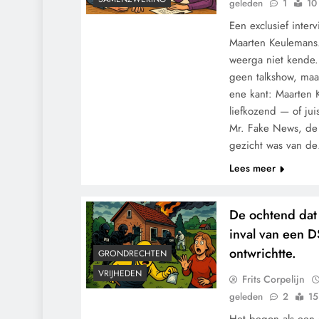
geleden
1
10
Een exclusief inter
Maarten Keulemans.
weerga niet kende
geen talkshow, maa
ene kant: Maarten 
liefkozend — of ju
Mr. Fake News, de 
gezicht was van d
Lees meer
De ochtend dat 
inval van een D
ontwrichtte.
GRONDRECHTEN
VRIJHEDEN
Frits Corpelijn
geleden
2
15