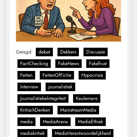
Getagd:
debat
Dekkers
Discussie
FactChecking
FakeNews
FakeTrust
Feiten
FeitenOfFictie
Hypocrisie
Interview
journalistiek
JournalistiekeIntegriteit
Keulemans
KritischDenken
MainstreamMedia
media
MediaArena
MediaEthiek
mediakritiek
MediaVerantwoordelijkheid