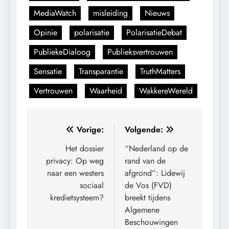
MediaWatch
misleiding
Nieuws
Opinie
polarisatie
PolarisatieDebat
PubliekeDialoog
Publieksvertrouwen
Sensatie
Transparantie
TruthMatters
Vertrouwen
Waarheid
WakkereWereld
Bericht
Vorige:
Volgende:
navigatie
Het dossier
“Nederland op de
privacy: Op weg
rand van de
naar een westers
afgrond”: Lidewij
sociaal
de Vos (FVD)
kredietsysteem?
breekt tijdens
Algemene
Beschouwingen