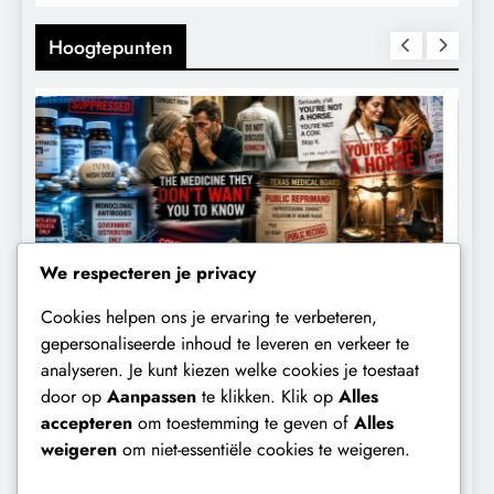
Hoogtepunten
We respecteren je privacy
Cookies helpen ons je ervaring te verbeteren,
CONTROLE
GEOPOLITIEK
gepersonaliseerde inhoud te leveren en verkeer te
analyseren. Je kunt kiezen welke cookies je toestaat
De Realiteit aan de Grens van Ceuta:
B
door op
Aanpassen
te klikken. Klik op
Alles
Boots on the Ground.
‘
accepteren
om toestemming te geven of
Alles
e
2 dagen geleden
weigeren
om niet-essentiële cookies te weigeren.