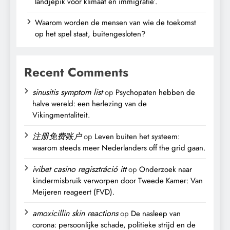
landjepik voor klimaat en immigratie’.
Waarom worden de mensen van wie de toekomst
op het spel staat, buitengesloten?
Recent Comments
sinusitis symptom list
op
Psychopaten hebben de
halve wereld: een herlezing van de
Vikingmentaliteit.
注册免费账户
op
Leven buiten het systeem:
waarom steeds meer Nederlanders off the grid gaan.
ivibet casino regisztráció itt
op
Onderzoek naar
kindermisbruik verworpen door Tweede Kamer: Van
Meijeren reageert (FVD).
amoxicillin skin reactions
op
De nasleep van
corona: persoonlijke schade, politieke strijd en de