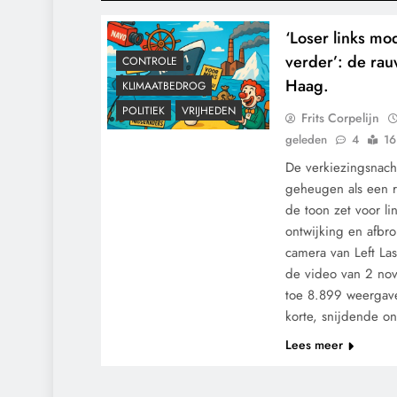
‘Loser links m
verder’: de ra
CONTROLE
Haag.
KLIMAATBEDROG
POLITIEK
VRIJHEDEN
Frits Corpelijn
geleden
4
16
De verkiezingsnach
geheugen als een 
de toon zet voor l
ontwijking en afbro
camera van Left La
de video van 2 no
toe 8.899 weergave
korte, snijdende 
Lees meer