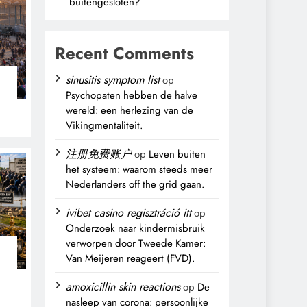
buitengesloten?
Recent Comments
sinusitis symptom list
op
Psychopaten hebben de halve
wereld: een herlezing van de
Vikingmentaliteit.
注册免费账户
op
Leven buiten
het systeem: waarom steeds meer
Nederlanders off the grid gaan.
ivibet casino regisztráció itt
op
Onderzoek naar kindermisbruik
verworpen door Tweede Kamer:
Van Meijeren reageert (FVD).
n
amoxicillin skin reactions
op
De
nasleep van corona: persoonlijke