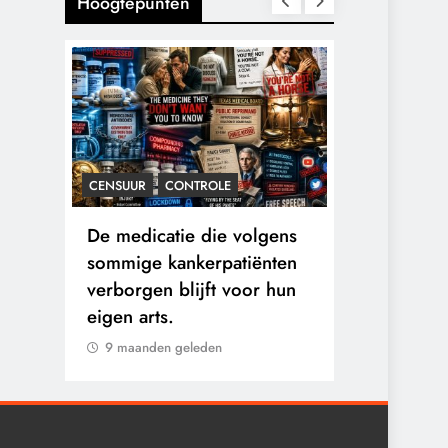
Hoogtepunten
CENSUUR
CONTROLE
CONTROLE
n:
De medicatie die volgens
De Realite
logen
sommige kankerpatiënten
van Ceuta:
verborgen blijft voor hun
Ground.
eigen arts.
9 maanden 
9 maanden geleden