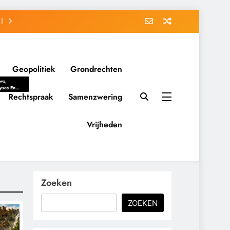
Geopolitiek
Grondrechten
ws,
yses En
ergrondverhalen
Rechtspraak
Samenzwering
 Politieke
uitvorming
tsverhoudingen.
Vrijheden
ementaire
tten En
eving Tot
nvloed Van
y, Belangen
schappelijke
Zoeken
ussies Op
id.
ZOEKEN