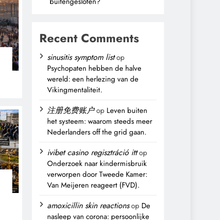
buitengesloten?
Recent Comments
sinusitis symptom list
op
Psychopaten hebben de halve
wereld: een herlezing van de
Vikingmentaliteit.
注册免费账户
op
Leven buiten
het systeem: waarom steeds meer
Nederlanders off the grid gaan.
ivibet casino regisztráció itt
op
Onderzoek naar kindermisbruik
verworpen door Tweede Kamer:
Van Meijeren reageert (FVD).
n
amoxicillin skin reactions
op
De
nasleep van corona: persoonlijke