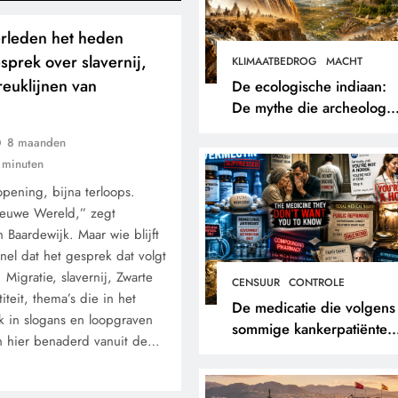
rleden het heden
sprek over slavernij,
KLIMAATBEDROG
MACHT
reuklijnen van
De ecologische indiaan:
De mythe die archeologe
niet terugvonden.
8 maanden
 minuten
opening, bijna terloops.
euwe Wereld,” zegt
n Baardewijk. Maar wie blijft
snel dat het gesprek dat volgt
. Migratie, slavernij, Zwarte
CENSUUR
CONTROLE
titeit, thema’s die in het
De medicatie die volgens
k in slogans en loopgraven
sommige kankerpatiënten
n hier benaderd vanuit de…
verborgen blijft voor hun
eigen arts.