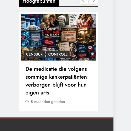
Hoogtepunten
CENSUUR
CONTROLE
CONTROLE
n:
De medicatie die volgens
De Realite
logen
sommige kankerpatiënten
van Ceuta:
verborgen blijft voor hun
Ground.
eigen arts.
8 maanden 
8 maanden geleden