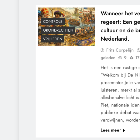
Wanneer het ve
regeert: Een ge
CONTROLE
cultuur en de b
GRONDRECHTEN
Nederland.
VRIJHEDEN
Frits Corpelijn
geleden
9
17
Het is een rustige 
“Welkom bij De Ni
presentator Jelle va
luisteren, merkt al 
allesbehalve licht is
Piet, nationale iden
publieke debat vaa
verdwijnen, worde
Lees meer