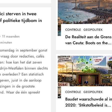
ici sterven in twee
f politieke tijdbom in
CONTROLE
GEOPOLITIEK
De Realiteit aan de Grens
11 maanden
van Ceuta: Boots on the
 minuten
Ground.
omerdag in september gonst
 vraag door redacties, cafés
en: hoe kan het dat zeven
rdrijn-Westfalen binnen slechts
n overleden? Een statistisch
geven, juist in de aanloop
ezingen in de grootste
land. Waar de één spreekt
CONTROLE
GEOPOLITIEK
Baudet waarschuwde al i
2020: ‘Stikstofbeleid is
landjepik voor klimaat en