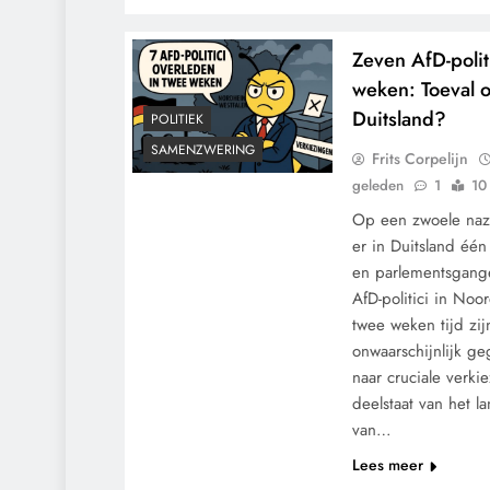
Zeven AfD-polit
weken: Toeval o
Duitsland?
POLITIEK
SAMENZWERING
Frits Corpelijn
geleden
1
10
Op een zwoele naz
er in Duitsland één
en parlementsgang
AfD-politici in Noo
twee weken tijd zij
onwaarschijnlijk ge
naar cruciale verki
deelstaat van het 
van…
Lees meer