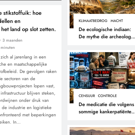
 stikstoffuik: hoe
ellen en
KLIMAATBEDROG
MACHT
het land op slot zetten.
De ecologische indiaan:
De mythe die archeologe
3 maanden
niet terugvonden.
 minuten
zich al jarenlang in een
che en maatschappelijke
kstofbeleid. De gevolgen raken
lle sectoren van de
ngbouwprojecten lopen vast,
nfrastructuur blijven steken,
CENSUUR
CONTROLE
erdwijnen onder druk van
De medicatie die volgens
de industrie en logistieke
sommige kankerpatiënten
onfronteerd met beperkingen
verborgen blijft voor hun
reiken. In…
eigen arts.