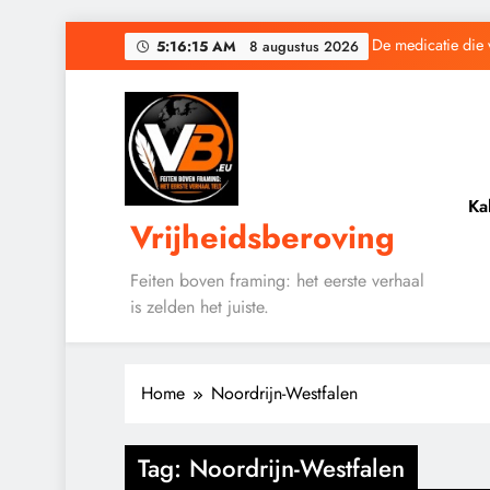
Ga
5:16:16 AM
8 augustus
De medicatie die 
2026
naar
de
inhoud
Baudet waarschuwd
Ka
Vrijheidsberoving
De medicatie die 
Feiten boven framing: het eerste verhaal
is zelden het juiste.
Baudet waarschuwd
Home
Noordrijn-Westfalen
Tag:
Noordrijn-Westfalen