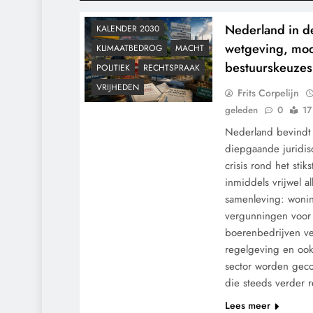
CONTROLE
Nederland in de
KALENDER 2030
wetgeving, mod
KLIMAATBEDROG
MACHT
bestuurskeuzes 
POLITIEK
RECHTSPRAAK
VRIJHEDEN
Frits Corpelijn
geleden
0
17
Nederland bevindt 
diepgaande juridis
crisis rond het sti
inmiddels vrijwel a
samenleving: woni
vergunningen voor i
boerenbedrijven v
regelgeving en ook 
sector worden gec
die steeds verder 
Lees meer