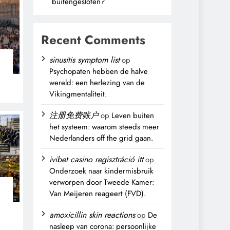
buitengesloten?
Recent Comments
sinusitis symptom list
op
Psychopaten hebben de halve
wereld: een herlezing van de
Vikingmentaliteit.
注册免费账户
op
Leven buiten
het systeem: waarom steeds meer
Nederlanders off the grid gaan.
ivibet casino regisztráció itt
op
Onderzoek naar kindermisbruik
verworpen door Tweede Kamer:
Van Meijeren reageert (FVD).
n
amoxicillin skin reactions
op
De
nasleep van corona: persoonlijke