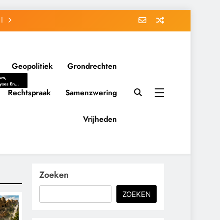
Geopolitiek
Grondrechten
ws,
yses En
ergrondverhalen
Rechtspraak
Samenzwering
 Politieke
uitvorming
tsverhoudingen.
Vrijheden
ementaire
tten En
eving Tot
nvloed Van
y, Belangen
schappelijke
Zoeken
ussies Op
id.
ZOEKEN