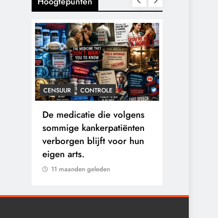
Hoogtepunten
CENSUUR
CONTROLE
CONTROLE
n:
De medicatie die volgens
De Realite
logen
sommige kankerpatiënten
van Ceuta:
verborgen blijft voor hun
Ground.
eigen arts.
11 maanden 
11 maanden geleden