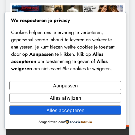
We respecteren je privacy
Cookies helpen ons je ervaring te verbeteren,
gepersonaliseerde inhoud te leveren en verkeer te
analyseren. Je kunt kiezen welke cookies je toestaat
door op
Aanpassen
te klikken. Klik op
Alles
accepteren
om toestemming te geven of
Alles
weigeren
om niet-essentiële cookies te weigeren.
CENSUUR
CONTROLE
De medicatie die volgens sommige
D
Aanpassen
kankerpatiënten verborgen blijft voor
B
Alles afwijzen
hun eigen arts.
1 dag geleden
Alles accepteren
Aangedreven door