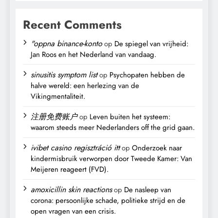
Recent Comments
"oppna binance-konto
op
De spiegel van vrijheid:
Jan Roos en het Nederland van vandaag.
sinusitis symptom list
op
Psychopaten hebben de
halve wereld: een herlezing van de
Vikingmentaliteit.
注册免费账户
op
Leven buiten het systeem:
waarom steeds meer Nederlanders off the grid gaan.
ivibet casino regisztráció itt
op
Onderzoek naar
kindermisbruik verworpen door Tweede Kamer: Van
Meijeren reageert (FVD).
amoxicillin skin reactions
op
De nasleep van
corona: persoonlijke schade, politieke strijd en de
open vragen van een crisis.