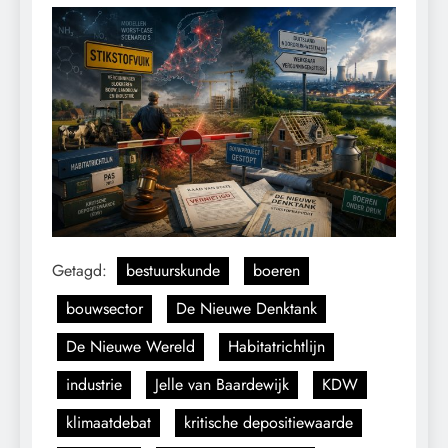
Getagd:
bestuurskunde
boeren
bouwsector
De Nieuwe Denktank
De Nieuwe Wereld
Habitatrichtlijn
industrie
Jelle van Baardewijk
KDW
klimaatdebat
kritische depositiewaarde