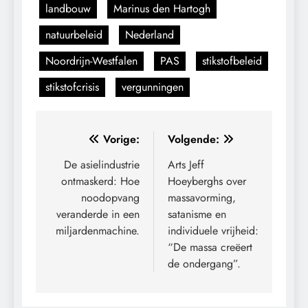
landbouw
Marinus den Hartogh
natuurbeleid
Nederland
Noordrijn-Westfalen
PAS
stikstofbeleid
stikstofcrisis
vergunningen
Bericht
Vorige:
Volgende:
navigatie
De asielindustrie
Arts Jeff
ontmaskerd: Hoe
Hoeyberghs over
noodopvang
massavorming,
veranderde in een
satanisme en
miljardenmachine.
individuele vrijheid:
“De massa creëert
de ondergang”.