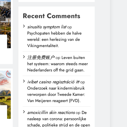
Recent Comments
sinusitis symptom list
op
Psychopaten hebben de halve
wereld: een herlezing van de
Vikingmentaliteit.
n
注册免费账户
op
Leven buiten
het systeem: waarom steeds meer
Nederlanders off the grid gaan.
ivibet casino regisztráció itt
op
Onderzoek naar kindermisbruik
verworpen door Tweede Kamer:
Van Meijeren reageert (FVD).
amoxicillin skin reactions
op
De
nasleep van corona: persoonlijke
schade, politieke strijd en de open