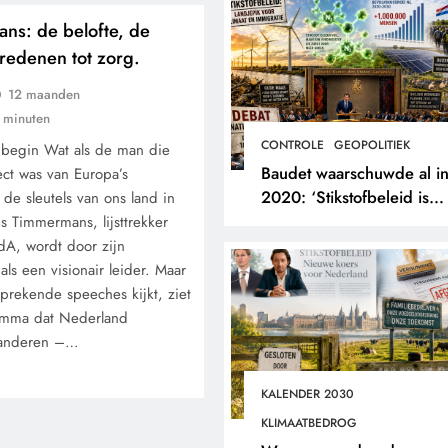
ns: de belofte, de
 redenen tot zorg.
12 maanden
 minuten
CONTROLE
GEOPOLITIEK
 begin Wat als de man die
Baudet waarschuwde al i
ect was van Europa’s
2020: ‘Stikstofbeleid is
 de sleutels van ons land in
landjepik voor klimaat en
s Timmermans, lijsttrekker
immigratie’.
A, wordt door zijn
ls een visionair leider. Maar
prekende speeches kijkt, ziet
ramma dat Nederland
randeren –…
KALENDER 2030
KLIMAATBEDROG