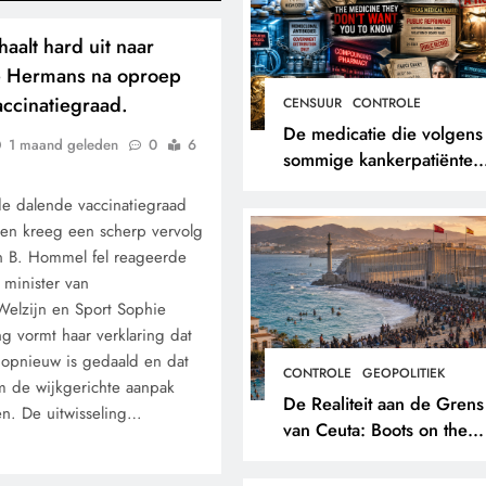
aalt hard uit naar
e Hermans na oproep
accinatiegraad.
CENSUUR
CONTROLE
De medicatie die volgens
1 maand geleden
0
6
sommige kankerpatiënten
verborgen blijft voor hun
de dalende vaccinatiegraad
eigen arts.
en kreeg een scherp vervolg
n B. Hommel fel reageerde
minister van
elzijn en Sport Sophie
g vormt haar verklaring dat
 opnieuw is gedaald en dat
CONTROLE
GEOPOLITIEK
m de wijkgerichte aanpak
De Realiteit aan de Grens
en. De uitwisseling…
van Ceuta: Boots on the
Ground.