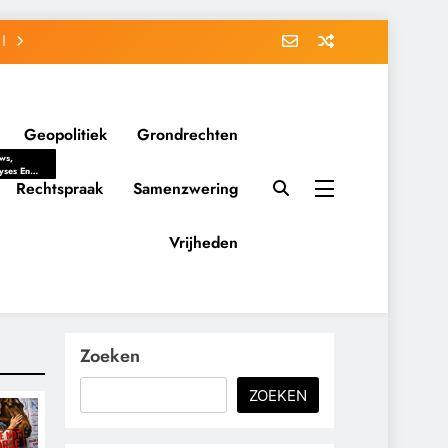
Geopolitiek
Grondrechten
ws,
yses En
ergrondverhalen
Rechtspraak
Samenzwering
 Politieke
uitvorming
tsverhoudingen.
Vrijheden
ementaire
tten En
eving Tot
nvloed Van
y, Belangen
schappelijke
Zoeken
ussies Op
id.
ZOEKEN