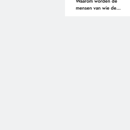
Waarom worden de
mensen van wie de
toekomst op het spel staat
buitengesloten?