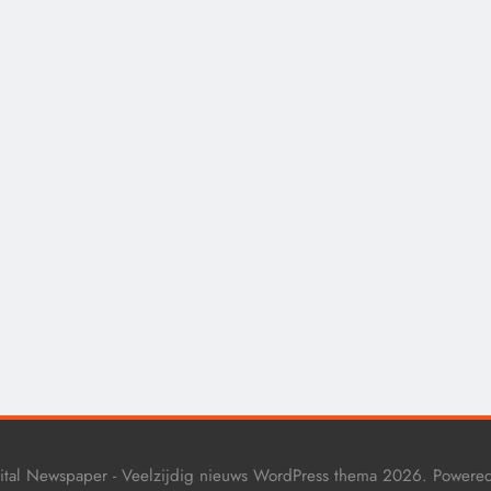
CENSUUR
CONTROLE
CONTR
De medicatie die volgens
De Rea
sommige kankerpatiënten
van C
verborgen blijft voor hun
Groun
eigen arts.
12 m
12 maanden geleden
ital Newspaper - Veelzijdig nieuws WordPress thema 2026. Powere