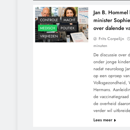
Jan B. Hommel h
minister Sophi
CONTROLE
MACHT
over dalende v
MEDISCH
POLITIEK
VRIJHEDEN
Frits Corpelijn
minuten
De discussie over 
onder jonge kinder
nadat neuroloog Ja
op een oproep van 
Volksgezondheid, W
Hermans. Aanleidin
de vaccinatiegraad
de overheid daaro
verder wil uitbreid
Lees meer