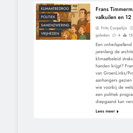
GRONDRECHTEN
Frans Timmerma
KLIMAATBEDROG
valkuilen en 12
POLITIEK
SAMENZWERING
Frits Corpelijn
VRIJHEDEN
geleden
4
15
Een onheilspellend
jarenlang de archit
klimaatbeleid straks
handen krijgt? Fran
van GroenLinks/Pvd
aanhangers gezien a
wie voorbij de wels
een politiek prog
diepgaand kan ve
Lees meer