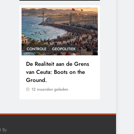
OLE
GEOPOLITIEK
CONTROLE
GEOPOLITIEK
liteit aan de Grens
Baudet waarschuwde al in
euta: Boots on the
2020: ‘Stikstofbeleid is
d.
landjepik voor klimaat en
immigratie’.
aanden geleden
12 maanden geleden
d By