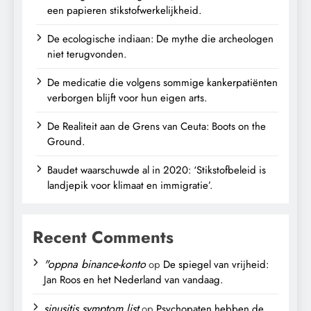
een papieren stikstofwerkelijkheid.
De ecologische indiaan: De mythe die archeologen
niet terugvonden.
De medicatie die volgens sommige kankerpatiënten
verborgen blijft voor hun eigen arts.
De Realiteit aan de Grens van Ceuta: Boots on the
Ground.
Baudet waarschuwde al in 2020: ‘Stikstofbeleid is
landjepik voor klimaat en immigratie’.
Recent Comments
"oppna binance-konto
op
De spiegel van vrijheid:
Jan Roos en het Nederland van vandaag.
sinusitis symptom list
op
Psychopaten hebben de