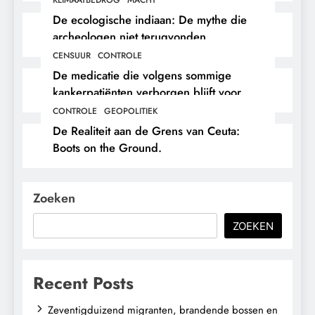
De ecologische indiaan: De mythe die
archeologen niet terugvonden.
CENSUUR
CONTROLE
De medicatie die volgens sommige
kankerpatiënten verborgen blijft voor
hun eigen arts.
CONTROLE
GEOPOLITIEK
De Realiteit aan de Grens van Ceuta:
Boots on the Ground.
Zoeken
ZOEKEN
Recent Posts
Zeventigduizend migranten, brandende bossen en