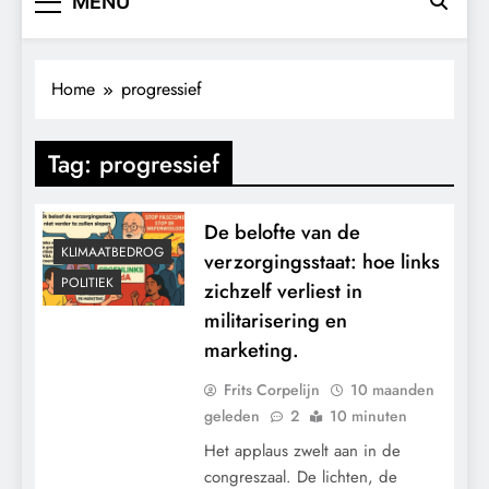
MENU
Home
progressief
Tag:
progressief
De belofte van de
KLIMAATBEDROG
verzorgingsstaat: hoe links
POLITIEK
zichzelf verliest in
militarisering en
marketing.
Frits Corpelijn
10 maanden
geleden
2
10 minuten
Het applaus zwelt aan in de
congreszaal. De lichten, de