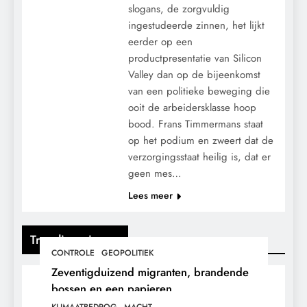
slogans, de zorgvuldig
ingestudeerde zinnen, het lijkt
eerder op een
productpresentatie van Silicon
Valley dan op de bijeenkomst
van een politieke beweging die
ooit de arbeidersklasse hoop
bood. Frans Timmermans staat
op het podium en zweert dat de
verzorgingsstaat heilig is, dat er
geen mes…
Lees meer
Trending nieuws
CONTROLE
GEOPOLITIEK
Zeventigduizend migranten, brandende
bossen en een papieren
stikstofwerkelijkheid.
KLIMAATBEDROG
MACHT