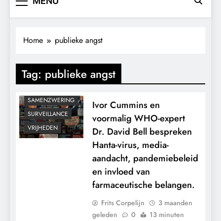
MENU
GRONDRECHTEN
KALENDER 2030
MACHT
Home
publieke angst
MEDISCH
PANDEMIE
Tag:
publieke angst
POLITIEK
RECHTSPRAAK
SAMENZWERING
Ivor Cummins en
SURVEILLANCE
voormalig WHO-expert
VRIJHEDEN
Dr. David Bell bespreken
Hanta-virus, media-
aandacht, pandemiebeleid
en invloed van
farmaceutische belangen.
Frits Corpelijn
3 maanden
geleden
0
13 minuten