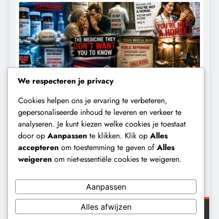
We respecteren je privacy
Cookies helpen ons je ervaring te verbeteren,
CENSUUR
CONTROLE
gepersonaliseerde inhoud te leveren en verkeer te
analyseren. Je kunt kiezen welke cookies je toestaat
De medicatie die volgens sommige
D
door op
Aanpassen
te klikken. Klik op
Alles
kankerpatiënten verborgen blijft voor
B
accepteren
om toestemming te geven of
Alles
hun eigen arts.
weigeren
om niet-essentiële cookies te weigeren.
9 maanden geleden
Aanpassen
Alles afwijzen