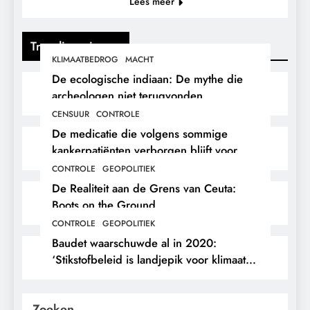
Lees meer
Trending nieuws
KLIMAATBEDROG
MACHT
De ecologische indiaan: De mythe die
archeologen niet terugvonden.
CENSUUR
CONTROLE
De medicatie die volgens sommige
kankerpatiënten verborgen blijft voor
hun eigen arts.
CONTROLE
GEOPOLITIEK
De Realiteit aan de Grens van Ceuta:
Boots on the Ground.
CONTROLE
GEOPOLITIEK
Baudet waarschuwde al in 2020:
‘Stikstofbeleid is landjepik voor klimaat
en immigratie’.
Zoeken