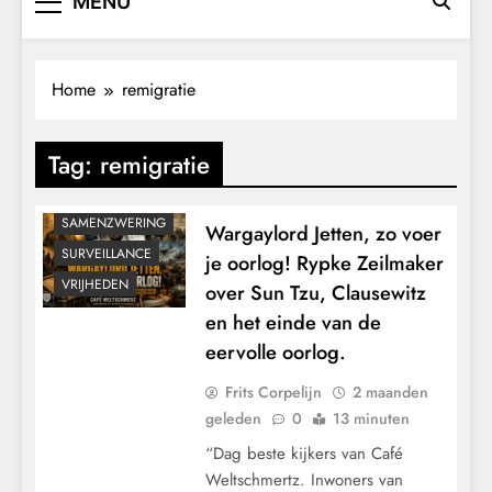
MENU
CENSUUR
CONTROLE
GEOPOLITIEK
Home
remigratie
GRONDRECHTEN
MACHT
Tag:
remigratie
POLITIEK
RECHTSPRAAK
SAMENZWERING
Wargaylord Jetten, zo voer
SURVEILLANCE
je oorlog! Rypke Zeilmaker
VRIJHEDEN
over Sun Tzu, Clausewitz
en het einde van de
eervolle oorlog.
Frits Corpelijn
2 maanden
geleden
0
13 minuten
“Dag beste kijkers van Café
Weltschmertz. Inwoners van