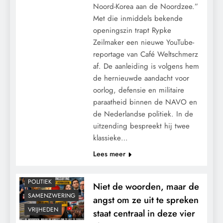
Noord-Korea aan de Noordzee.”
Met die inmiddels bekende
openingszin trapt Rypke
Zeilmaker een nieuwe YouTube-
reportage van Café Weltschmerz
af. De aanleiding is volgens hem
de hernieuwde aandacht voor
oorlog, defensie en militaire
CENSUUR
paraatheid binnen de NAVO en
CONTROLE
de Nederlandse politiek. In de
uitzending bespreekt hij twee
GEOPOLITIEK
klassieke…
GRONDRECHTEN
Lees meer
KALENDER 2030
MACHT
POLITIEK
Niet de woorden, maar de
SAMENZWERING
angst om ze uit te spreken
VRIJHEDEN
staat centraal in deze vier