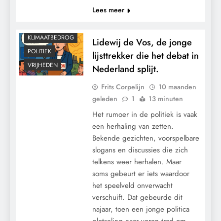
Lees meer
KLIMAATBEDROG
Lidewij de Vos, de jonge
POLITIEK
lijsttrekker die het debat in
VRIJHEDEN
Nederland splijt.
Frits Corpelijn
10 maanden
geleden
1
13 minuten
Het rumoer in de politiek is vaak
een herhaling van zetten.
Bekende gezichten, voorspelbare
slogans en discussies die zich
telkens weer herhalen. Maar
soms gebeurt er iets waardoor
het speelveld onverwacht
verschuift. Dat gebeurde dit
najaar, toen een jonge politica
plotseling naar voren trad om