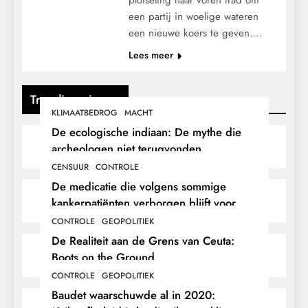
een partij in woelige wateren
een nieuwe koers te geven….
Lees meer
Trending nieuws
KLIMAATBEDROG
MACHT
De ecologische indiaan: De mythe die
archeologen niet terugvonden.
CENSUUR
CONTROLE
De medicatie die volgens sommige
kankerpatiënten verborgen blijft voor
hun eigen arts.
CONTROLE
GEOPOLITIEK
De Realiteit aan de Grens van Ceuta:
Boots on the Ground.
CONTROLE
GEOPOLITIEK
Baudet waarschuwde al in 2020: