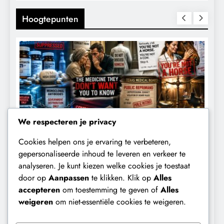
Hoogtepunten
We respecteren je privacy
Cookies helpen ons je ervaring te verbeteren,
CENSUUR
CONTROLE
gepersonaliseerde inhoud te leveren en verkeer te
analyseren. Je kunt kiezen welke cookies je toestaat
De medicatie die volgens sommige
D
door op
Aanpassen
te klikken. Klik op
Alles
kankerpatiënten verborgen blijft voor
B
accepteren
om toestemming te geven of
Alles
hun eigen arts.
weigeren
om niet-essentiële cookies te weigeren.
10 maanden geleden