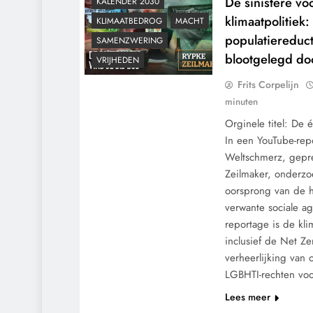
De sinistere v
KALENDER 2030
klimaatpolitiek
KLIMAATBEDROG
MACHT
populatiereduc
SAMENZWERING
blootgelegd do
VRIJHEDEN
Frits Corpelijn
minuten
Orginele titel: De 
In een YouTube-rep
Weltschmerz, gepr
Zeilmaker, onderzo
oorsprong van de h
verwante sociale a
reportage is de kli
inclusief de Net Ze
verheerlijking van 
LGBHTI-rechten v
Lees meer
CONTROLE