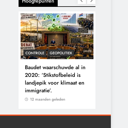
Hoogtepunten
CONTROLE
GEOPOLITIEK
KALENDER 20
rens
Baudet waarschuwde al in
Waarom wo
he
2020: ‘Stikstofbeleid is
mensen va
landjepik voor klimaat en
toekomst op
immigratie’.
buitengesl
12 maanden geleden
12 maanden