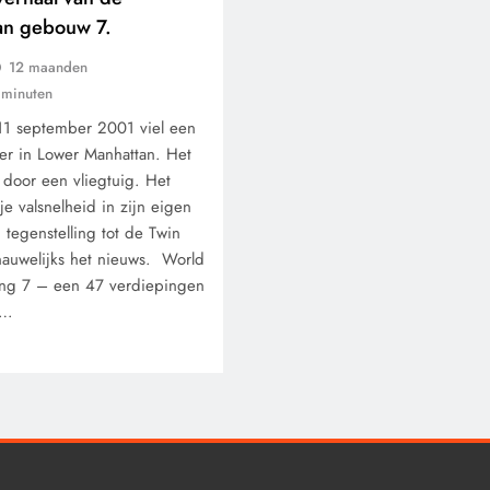
van gebouw 7.
12 maanden
 minuten
 september 2001 viel een
er in Lower Manhattan. Het
 door een vliegtuig. Het
CONTROLE
GEOPOLITIEK
ije valsnelheid in zijn eigen
n tegenstelling tot de Twin
De Realiteit aan de G
nauwelijks het nieuws. World
van Ceuta: Boots on t
ing 7 – een 47 verdiepingen
w…
Ground.
12 maanden geleden