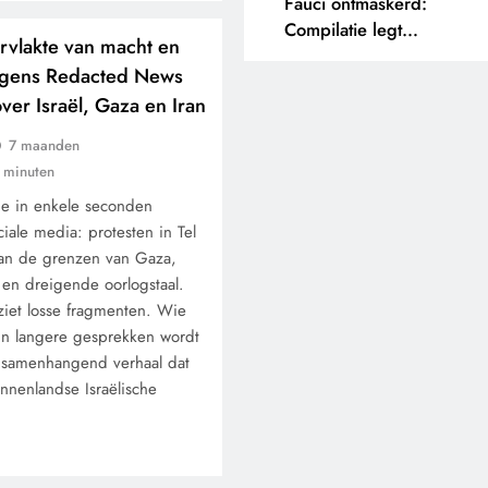
Fauci ontmaskerd:
Compilatie legt
vlakte van macht en
tegenstrijdige uitspraken
volgens Redacted News
bloot.
er Israël, Gaza en Iran
7 maanden
 minuten
ie in enkele seconden
ciale media: protesten in Tel
aan de grenzen van Gaza,
 en dreigende oorlogstaal.
 ziet losse fragmenten. Wie
r in langere gesprekken wordt
 samenhangend verhaal dat
innenlandse Israëlische