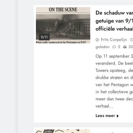
De schaduw van
getuige van 9/1
officiële verhaa
9/11
Frits Corpelijn
geleden
2
20
Op 11 september 2
veranderd. De beel
Towers opsteeg, de
drukke straten en 
van het Pentagon 
in het collectieve 
meer dan twee decen
verhaal…
Lees meer