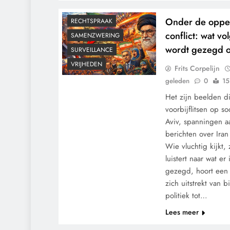
GEOPOLITIEK
POLITIEK
Onder de opper
RECHTSPRAAK
conflict: wat 
SAMENZWERING
wordt gezegd ov
SURVEILLANCE
VRIJHEDEN
Frits Corpelijn
geleden
0
15
Het zijn beelden d
voorbijflitsen op so
Aviv, spanningen 
berichten over Iran
Wie vluchtig kijkt,
luistert naar wat e
gezegd, hoort een
zich uitstrekt van b
CONTROLE
politiek tot…
GEOPOLITIEK
Lees meer
GRONDRECHTEN