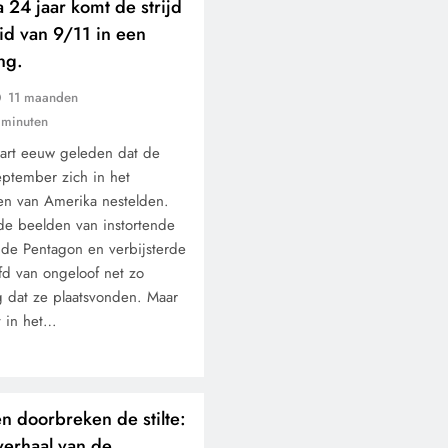
a 24 jaar komt de strijd
id van 9/11 in een
ng.
11 maanden
 minuten
wart eeuw geleden dat de
eptember zich in het
en van Amerika nestelden.
 de beelden van instortende
nde Pentagon en verbijsterde
fd van ongeloof net zo
g dat ze plaatsvonden. Maar
t in het…
n doorbreken de stilte:
verhaal van de