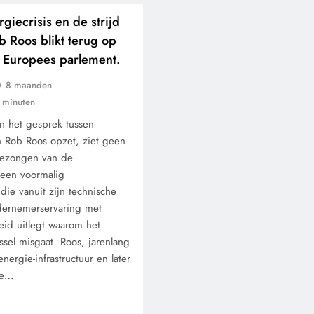
giecrisis en de strijd
b Roos blikt terug op
et Europees parlement.
8 maanden
 minuten
 het gesprek tussen
 Rob Roos opzet, ziet geen
sgezongen van de
 een voormalig
die vanuit zijn technische
dernemerservaring met
eid uitlegt waarom het
ssel misgaat. Roos, jarenlang
ergie-infrastructuur en later
de…