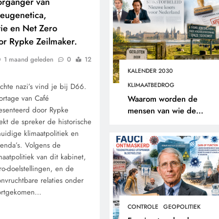
oorganger van
: eugenetica,
tie en Net Zero
or Rypke Zeilmaker.
1 maand geleden
0
12
KALENDER 2030
KLIMAATBEDROG
échte nazi’s vind je bij D66.
ortage van Café
Waarom worden de
esenteerd door Rypke
mensen van wie de
ekt de spreker de historische
toekomst op het spel staat
uidige klimaatpolitiek en
buitengesloten?
genda’s. Volgens de
maatpolitiek van dit kabinet,
ro-doelstellingen, en de
onvruchtbare relaties onder
oortgekomen…
CONTROLE
GEOPOLITIEK