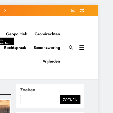
Geopolitiek
Grondrechten
ws,
yses En
ergrondverhalen
Rechtspraak
Samenzwering
 Politieke
uitvorming
tsverhoudingen.
Vrijheden
ementaire
tten En
eving Tot
nvloed Van
y, Belangen
schappelijke
Zoeken
ussies Op
id.
ZOEKEN