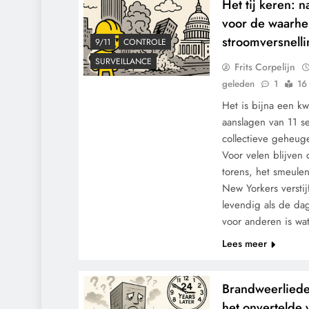
Het tij keren: n
voor de waarhe
stroomversnelli
9/11
CONTROLE
SURVEILLANCE
Frits Corpelijn
geleden
1
16
Het is bijna een k
aanslagen van 11 s
collectieve geheug
Voor velen blijven
torens, het smeule
New Yorkers verstij
levendig als de da
voor anderen is wa
Lees meer
Brandweerliede
het onvertelde 