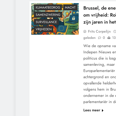
KALENDER 2030
Brussel, de ener
KLIMAATBEDROG
MACHT
om vrijheid: Ro
SAMENZWERING
zijn jaren in h
SURVEILLANCE
VRIJHEDEN
Frits Corpelijn
geleden
0
13
Wie de opname van
Indepen Nieuws en
politicus die is lo
samenleving, maar
Europarlementariër 
achtergrond en on
opvallende helderh
volgens hem in Bru
ondernemer in de en
parlementariër in 
Lees meer