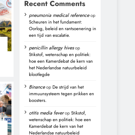
Recent Comments
pneumonia medical reference
op
Scheuren in het fundament:
Oorlog, beleid en rantsoenering in
een tijd van escalatie.
penicillin allergy hives
op
Stikstof, wetenschap en politiek:
hoe een Kamerdebat de kern van
het Nederlandse natuurbeleid
blootlegde
,
Binance
op
De strijd van het
immuunsysteem tegen prikken en
boosters.
otitis media fever
op
Stikstof,
wetenschap en politiek: hoe een
Kamerdebat de kern van het
Nederlandse natuurbeleid