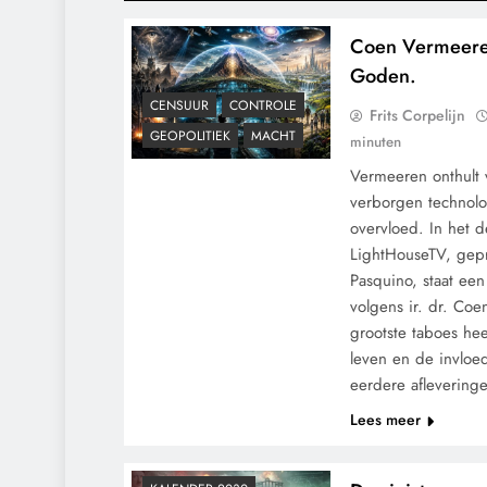
Coen Vermeeren
Goden.
CENSUUR
CONTROLE
Frits Corpelijn
GEOPOLITIEK
MACHT
minuten
Vermeeren onthult v
verborgen technolo
overvloed. In het d
LightHouseTV, gepr
Pasquino, staat ee
volgens ir. dr. Co
grootste taboes he
leven en de invloe
eerdere afleverin
CONTROLE
Lees meer
GEOPOLITIEK
GRONDRECHTEN