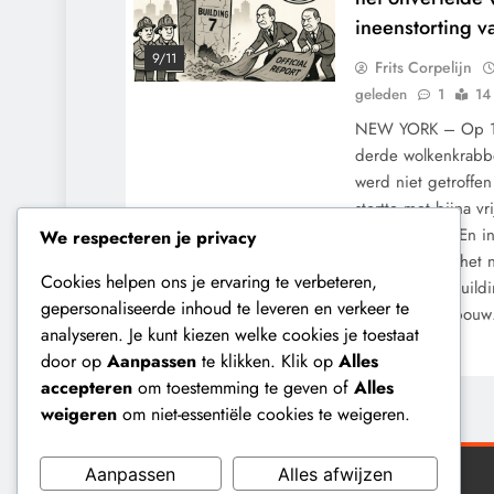
ineenstorting 
9/11
Frits Corpelijn
geleden
1
14
NEW YORK – Op 11
derde wolkenkrabb
werd niet getroffen
stortte met bijna vr
voetafdruk in. En i
We respecteren je privacy
Towers haalde het 
Cookies helpen ons je ervaring te verbeteren,
Trade Center Build
gepersonaliseerde inhoud te leveren en verkeer te
tellende hoogbou
analyseren. Je kunt kiezen welke cookies je toestaat
Lees meer
door op
Aanpassen
te klikken. Klik op
Alles
accepteren
om toestemming te geven of
Alles
weigeren
om niet-essentiële cookies te weigeren.
Aanpassen
Alles afwijzen