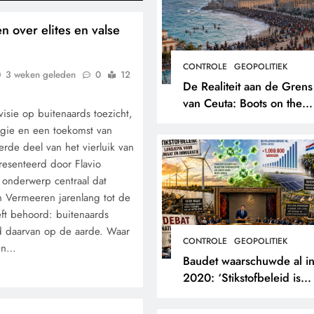
 over elites en valse
CONTROLE
GEOPOLITIEK
3 weken geleden
0
12
De Realiteit aan de Grens
van Ceuta: Boots on the
isie op buitenaards toezicht,
Ground.
gie en een toekomst van
erde deel van het vierluik van
esenteerd door Flavio
n onderwerp centraal dat
en Vermeeren jarenlang tot de
eft behoord: buitenaards
d daarvan op de aarde. Waar
CONTROLE
GEOPOLITIEK
gen…
Baudet waarschuwde al i
2020: ‘Stikstofbeleid is
landjepik voor klimaat en
immigratie’.