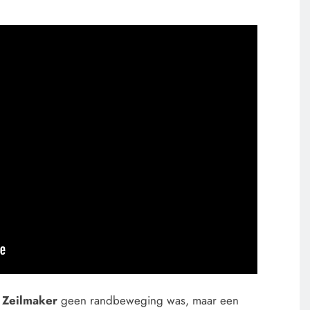
s Zeilmaker
geen randbeweging was, maar een