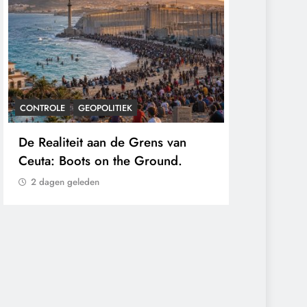
CONTROLE
GEOPOLITIEK
CONTROLE
De Realiteit aan de Grens van
Baudet waa
Ceuta: Boots on the Ground.
‘Stikstofbe
klimaat en 
2 dagen geleden
2 dagen gel