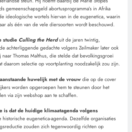
rlandse steun. Hij noemt daarbij de Marie Stopes
ds gemeenschapsgeld abortusprogramma’s in Afrika
e ideologische wortels hiervan in de eugenetica, waarin
aar als één van de vele diersoorten wordt beschouwd.
e studie
Culling the Herd
uit de jaren twintig,
CENSUUR
CONTROLE
de achterliggende gedachte volgens Zeilmaker later ook
 naar Thomas Malthus, die stelde dat bevolkingsgroei
De medicatie die volgens
t daarom selectie op voortplanting noodzakelijk zou zijn.
sommige kankerpatiënten
verborgen blijft voor hun eigen
n aanstaande huwelijk met de vrouw
die op de cover
arts.
Kijkers worden opgeroepen hem te steunen door het
2 dagen geleden
elen via zijn webshop aan te schaffen.
e is dat de huidige klimaatagenda volgens
e historische eugenetica-agenda. Dezelfde organisaties
ngsreductie zouden zich tegenwoordig richten op