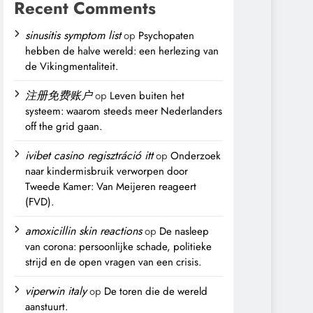
Recent Comments
sinusitis symptom list
op
Psychopaten
hebben de halve wereld: een herlezing van
de Vikingmentaliteit.
注册免费账户
op
Leven buiten het
systeem: waarom steeds meer Nederlanders
off the grid gaan.
ivibet casino regisztráció itt
op
Onderzoek
naar kindermisbruik verworpen door
Tweede Kamer: Van Meijeren reageert
(FVD).
amoxicillin skin reactions
op
De nasleep
van corona: persoonlijke schade, politieke
strijd en de open vragen van een crisis.
viperwin italy
op
De toren die de wereld
aanstuurt.