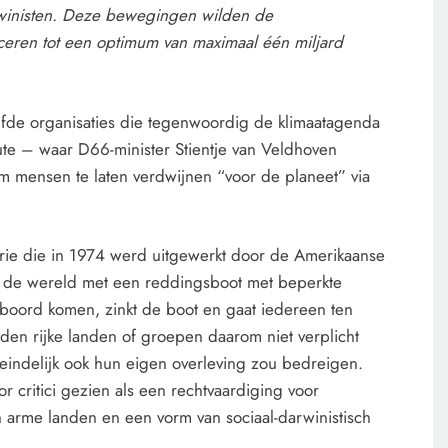
rwinisten. Deze bewegingen wilden de
ceren tot een optimum van maximaal één miljard
fde organisaties die tegenwoordig de klimaatagenda
ute – waar D66-minister Stientje van Veldhoven
 mensen te laten verdwijnen “voor de planeet” via
rie die in 1974 werd uitgewerkt door de Amerikaanse
kt de wereld met een reddingsboot met beperkte
n boord komen, zinkt de boot en gaat iedereen ten
en rijke landen of groepen daarom niet verplicht
teindelijk ook hun eigen overleving zou bedreigen.
 critici gezien als een rechtvaardiging voor
an arme landen en een vorm van sociaal-darwinistisch