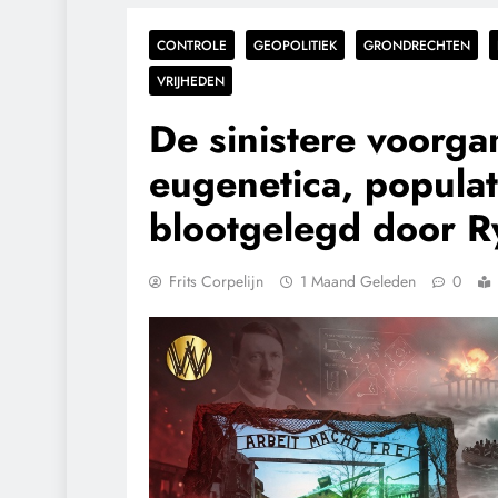
CONTROLE
GEOPOLITIEK
GRONDRECHTEN
VRIJHEDEN
De sinistere voorga
eugenetica, populat
blootgelegd door R
Frits Corpelijn
1 Maand Geleden
0