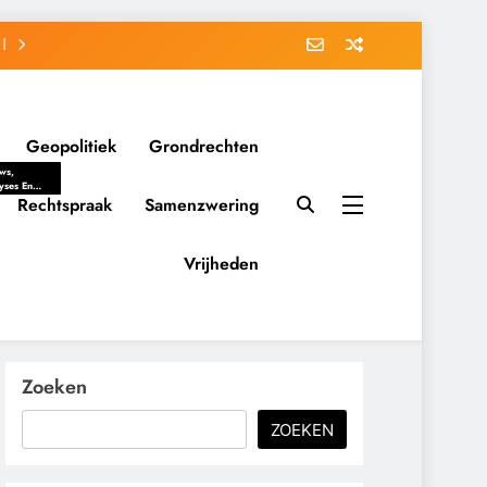
Geopolitiek
Grondrechten
ws,
yses En
ergrondverhalen
Rechtspraak
Samenzwering
 Politieke
uitvorming
tsverhoudingen.
Vrijheden
ementaire
tten En
eving Tot
nvloed Van
y, Belangen
schappelijke
Zoeken
ussies Op
id.
ZOEKEN