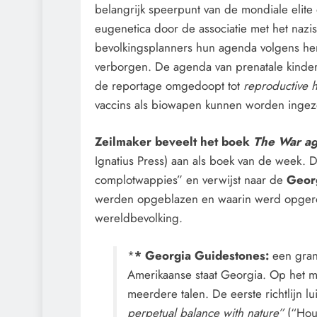
belangrijk speerpunt van de mondiale eli
eugenetica door de associatie met het na
bevolkingsplanners hun agenda volgens h
verborgen. De agenda van prenatale kinder
de reportage omgedoopt tot
reproductive h
vaccins als biowapen kunnen worden ingez
Zeilmaker beveelt het boek
The War ag
Ignatius Press) aan als boek van de week.
complotwappies” en verwijst naar de
Geor
werden opgeblazen en waarin werd opgeroe
wereldbevolking.
*
* Georgia Guidestones:
een gran
Amerikaanse staat Georgia. Op het m
meerdere talen. De eerste richtlijn l
perpetual balance with nature”
(“Hou