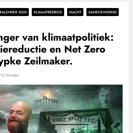
KALENDER 2030
KLIMAATBEDROG
MACHT
SAMENZWERING
nger van klimaatpolitiek:
iereductie en Net Zero
ypke Zeilmaker.
12 Minuten