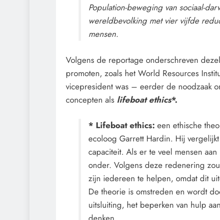
Population-beweging van sociaal-da
wereldbevolking met vier vijfde redu
mensen.
Volgens de reportage onderschreven dezel
promoten, zoals het World Resources Instit
vicepresident was – eerder de noodzaak om
concepten als
lifeboat ethics
*.
* Lifeboat ethics:
een ethische theo
ecoloog Garrett Hardin. Hij vergelij
capaciteit. Als er te veel mensen aa
onder. Volgens deze redenering zoud
zijn iedereen te helpen, omdat dit ui
De theorie is omstreden en wordt door
uitsluiting, het beperken van hulp a
denken.