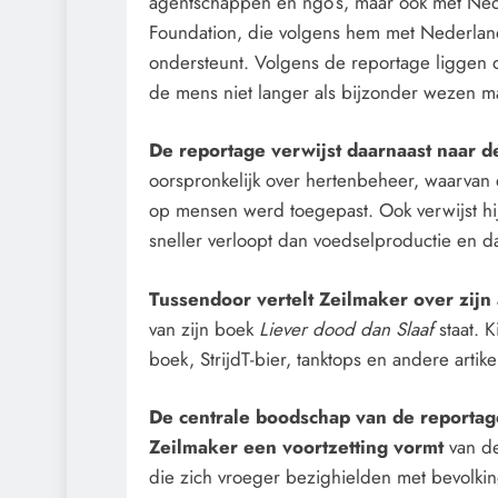
agentschappen en ngo’s, maar ook met Nede
Foundation, die volgens hem met Nederlan
ondersteunt. Volgens de reportage liggen d
de mens niet langer als bijzonder wezen m
De reportage verwijst daarnaast naar d
oorspronkelijk over hertenbeheer, waarvan 
op mensen werd toegepast. Ook verwijst hij
sneller verloopt dan voedselproductie en da
Tussendoor vertelt Zeilmaker over zij
van zijn boek
Liever dood dan Slaaf
staat. 
boek, StrijdT-bier, tanktops en andere artik
De centrale boodschap van de reportag
Zeilmaker een voortzetting vormt
van d
die zich vroeger bezighielden met bevolki