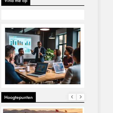
Vind me op
Hoogtepunten