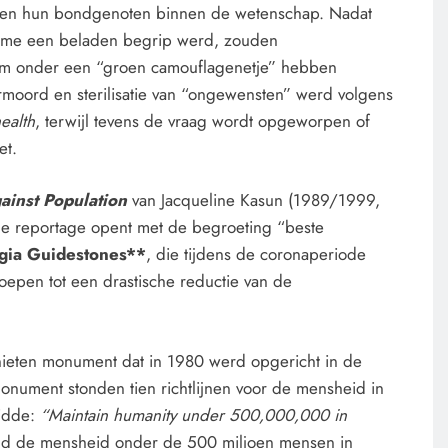
te en hun bondgenoten binnen de wetenschap. Nadat
zisme een beladen begrip werd, zouden
em onder een “groen camouflagenetje” hebben
moord en sterilisatie van “ongewensten” werd volgens
ealth
, terwijl tevens de vraag wordt opgeworpen of
et.
ainst Population
van Jacqueline Kasun (1989/1999,
 De reportage opent met de begroeting “beste
gia Guidestones**
, die tijdens de coronaperiode
pen tot een drastische reductie van de
ieten monument dat in 1980 werd opgericht in de
onument stonden tien richtlijnen voor de mensheid in
uidde:
“Maintain humanity under 500,000,000 in
d de mensheid onder de 500 miljoen mensen in