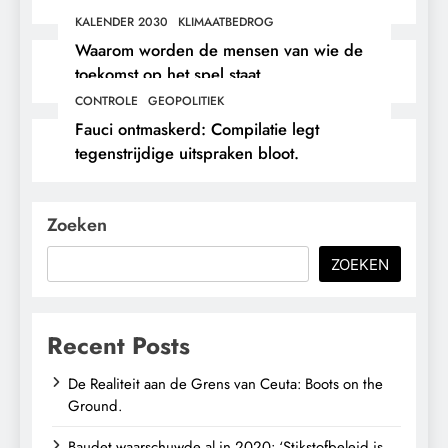
en immigratie’.
KALENDER 2030
KLIMAATBEDROG
Waarom worden de mensen van wie de
toekomst op het spel staat,
buitengesloten?
CONTROLE
GEOPOLITIEK
Fauci ontmaskerd: Compilatie legt
tegenstrijdige uitspraken bloot.
Zoeken
ZOEKEN
Recent Posts
De Realiteit aan de Grens van Ceuta: Boots on the
Ground.
Baudet waarschuwde al in 2020: ‘Stikstofbeleid is