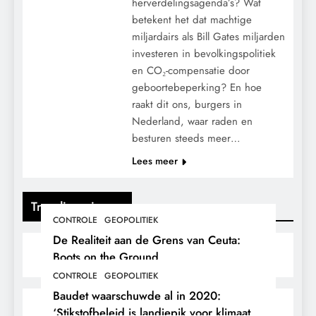
herverdelingsagenda’s? Wat
betekent het dat machtige
miljardairs als Bill Gates miljarden
investeren in bevolkingspolitiek
en CO₂-compensatie door
geboortebeperking? En hoe
raakt dit ons, burgers in
Nederland, waar raden en
besturen steeds meer…
Lees meer
Trending nieuws
CONTROLE
GEOPOLITIEK
De Realiteit aan de Grens van Ceuta:
Boots on the Ground.
CONTROLE
GEOPOLITIEK
Baudet waarschuwde al in 2020:
‘Stikstofbeleid is landjepik voor klimaat