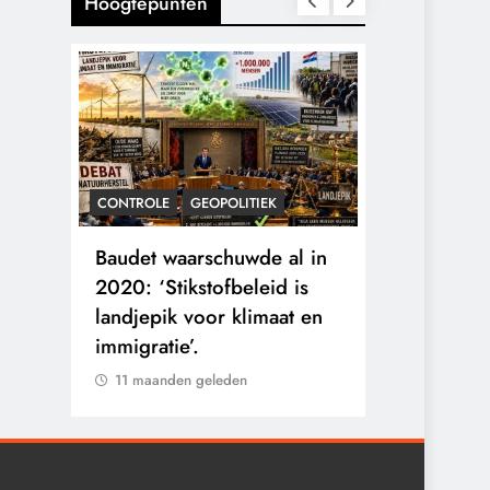
Hoogtepunten
CONTROLE
GEOPOLITIEK
KALENDER 20
rens
Baudet waarschuwde al in
Waarom wo
he
2020: ‘Stikstofbeleid is
mensen va
landjepik voor klimaat en
toekomst op
immigratie’.
buitengesl
11 maanden geleden
11 maanden 