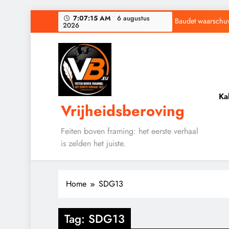
Ga
7:07:15 AM
6 augustus
Baudet waarschuwd
2026
naar
de
Waarom word
inhoud
Ka
Vrijheidsberoving
Baudet waarschuwd
Waarom word
Feiten boven framing: het eerste verhaal
is zelden het juiste.
Home
SDG13
Tag:
SDG13