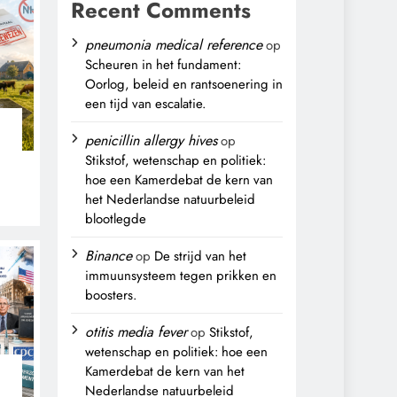
Recent Comments
pneumonia medical reference
op
Scheuren in het fundament:
Oorlog, beleid en rantsoenering in
een tijd van escalatie.
penicillin allergy hives
op
Stikstof, wetenschap en politiek:
hoe een Kamerdebat de kern van
het Nederlandse natuurbeleid
blootlegde
,
Binance
op
De strijd van het
immuunsysteem tegen prikken en
boosters.
otitis media fever
op
Stikstof,
wetenschap en politiek: hoe een
Kamerdebat de kern van het
Nederlandse natuurbeleid