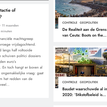
actie of
?
CONTROLE
GEOPOLITIEK
11 maanden
De Realiteit aan de Grens
 minuten
van Ceuta: Boots on the
nanciële machtsgreep
Ground.
 vroege vrijdagochtend.
d langs half voltooide
schuiven politici dossiers
rden euro’s
 En toch hangt er boven al
 ongemakkelijke vraag: gaat
 om het redden van de
CONTROLE
GEOPOLITIEK
s veel…
Baudet waarschuwde al i
2020: ‘Stikstofbeleid is
landjepik voor klimaat en
immigratie’.