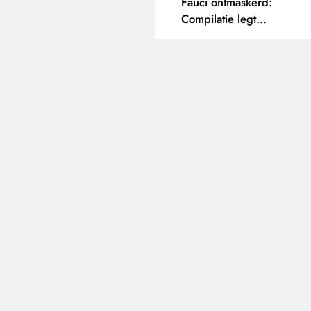
Fauci ontmaskerd:
Compilatie legt
tegenstrijdige uitspraken
bloot.