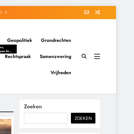
Geopolitiek
Grondrechten
ws,
yses En
ergrondverhalen
Rechtspraak
Samenzwering
 Politieke
uitvorming
tsverhoudingen.
Vrijheden
ementaire
tten En
eving Tot
nvloed Van
y, Belangen
schappelijke
Zoeken
ussies Op
id.
ZOEKEN