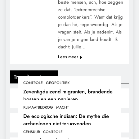
beste mensen, ach, hoe zeggen
ze dat, “extreemrechtse
complotdenkers”. Want dat krijg
je dan hè, tegenwoordig. Als je
vragen stelt. Als je nadenkt. Als
je van je eigen land houdt. Ik
dacht: jullie…
Lees meer
Trending nieuws
CONTROLE
GEOPOLITIEK
Zeventigduizend migranten, brandende
bossen en een papieren
stikstofwerkelijkheid.
KLIMAATBEDROG
MACHT
De ecologische indiaan: De mythe die
archeologen niet terugvonden.
CENSUUR
CONTROLE