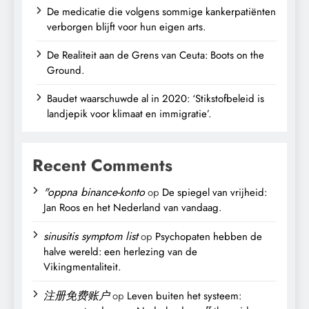
De medicatie die volgens sommige kankerpatiënten
verborgen blijft voor hun eigen arts.
De Realiteit aan de Grens van Ceuta: Boots on the
Ground.
Baudet waarschuwde al in 2020: ‘Stikstofbeleid is
landjepik voor klimaat en immigratie’.
Recent Comments
"oppna binance-konto
op
De spiegel van vrijheid:
Jan Roos en het Nederland van vandaag.
sinusitis symptom list
op
Psychopaten hebben de
halve wereld: een herlezing van de
Vikingmentaliteit.
注册免费账户
op
Leven buiten het systeem: