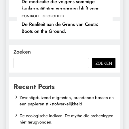
De medicatie die volgens sommige
kankerpatiënten verborgen blijft voor
hun eigen arts.
CONTROLE
GEOPOLITIEK
De Realiteit aan de Grens van Ceuta:
Boots on the Ground.
Zoeken
ZOEKEN
Recent Posts
Zeventigduizend migranten, brandende bossen en
een papieren stikstofwerkelijkheid.
De ecologische indiaan: De mythe die archeologen
niet terugvonden.