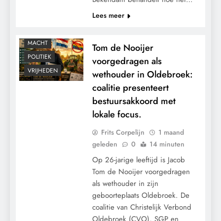
Lees meer
KALENDER 2030
MACHT
Tom de Nooijer
POLITIEK
voorgedragen als
VRIJHEDEN
wethouder in Oldebroek:
coalitie presenteert
bestuursakkoord met
lokale focus.
Frits Corpelijn
1 maand
geleden
0
14 minuten
Op 26-jarige leeftijd is Jacob
Tom de Nooijer voorgedragen
als wethouder in zijn
geboorteplaats Oldebroek. De
coalitie van Christelijk Verbond
Oldebroek (CVO), SGP en