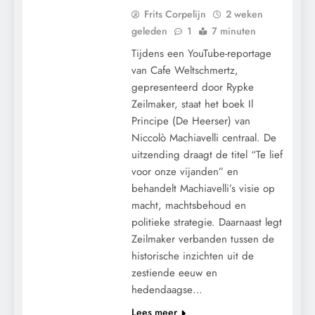
Frits Corpelijn
2 weken
geleden
1
7 minuten
Tijdens een YouTube-reportage
van Cafe Weltschmertz,
gepresenteerd door Rypke
Zeilmaker, staat het boek Il
Principe (De Heerser) van
Niccolò Machiavelli centraal. De
uitzending draagt de titel “Te lief
voor onze vijanden” en
CENSUUR
behandelt Machiavelli’s visie op
CONTROLE
macht, machtsbehoud en
GEOPOLITIEK
politieke strategie. Daarnaast legt
GRONDRECHTEN
Zeilmaker verbanden tussen de
KALENDER 2030
historische inzichten uit de
zestiende eeuw en
KLIMAATBEDROG
hedendaagse…
MACHT
Lees meer
POLITIEK