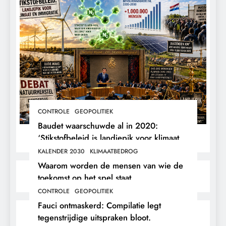
CONTROLE
GEOPOLITIEK
Baudet waarschuwde al in 2020:
‘Stikstofbeleid is landjepik voor klimaat
en immigratie’.
KALENDER 2030
KLIMAATBEDROG
Waarom worden de mensen van wie de
toekomst op het spel staat,
buitengesloten?
CONTROLE
GEOPOLITIEK
Fauci ontmaskerd: Compilatie legt
tegenstrijdige uitspraken bloot.