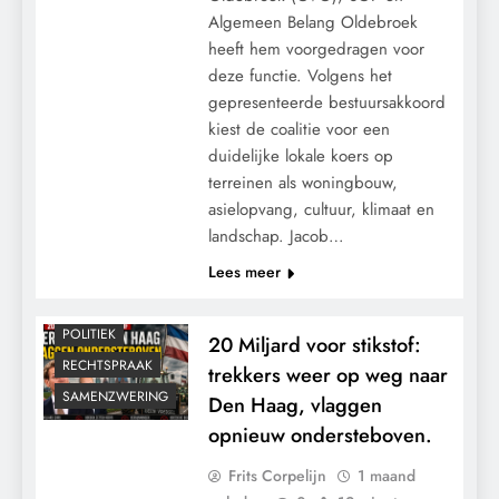
Algemeen Belang Oldebroek
heeft hem voorgedragen voor
deze functie. Volgens het
gepresenteerde bestuursakkoord
kiest de coalitie voor een
CONTROLE
duidelijke lokale koers op
GEOPOLITIEK
terreinen als woningbouw,
asielopvang, cultuur, klimaat en
GRONDRECHTEN
landschap. Jacob…
KALENDER 2030
Lees meer
KLIMAATBEDROG
MACHT
POLITIEK
20 Miljard voor stikstof:
RECHTSPRAAK
trekkers weer op weg naar
SAMENZWERING
Den Haag, vlaggen
opnieuw ondersteboven.
Frits Corpelijn
1 maand