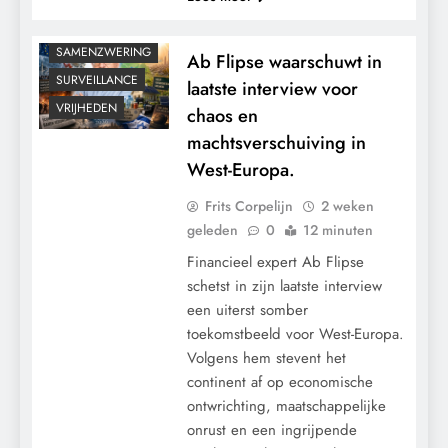
RECHTSPRAAK
SAMENZWERING
Ab Flipse waarschuwt in
SURVEILLANCE
laatste interview voor
VRIJHEDEN
chaos en
machtsverschuiving in
West-Europa.
Frits Corpelijn
2 weken
geleden
0
12 minuten
Financieel expert Ab Flipse
schetst in zijn laatste interview
een uiterst somber
toekomstbeeld voor West-Europa.
Volgens hem stevent het
continent af op economische
ontwrichting, maatschappelijke
CENSUUR
onrust en een ingrijpende
CONTROLE