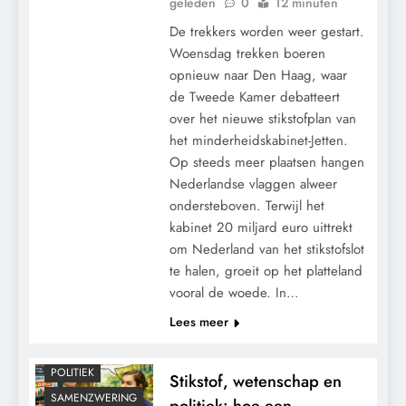
geleden
0
12 minuten
De trekkers worden weer gestart.
Woensdag trekken boeren
opnieuw naar Den Haag, waar
de Tweede Kamer debatteert
over het nieuwe stikstofplan van
het minderheidskabinet-Jetten.
Op steeds meer plaatsen hangen
Nederlandse vlaggen alweer
ondersteboven. Terwijl het
kabinet 20 miljard euro uittrekt
om Nederland van het stikstofslot
te halen, groeit op het platteland
vooral de woede. In…
Lees meer
GRONDRECHTEN
KLIMAATBEDROG
POLITIEK
Stikstof, wetenschap en
SAMENZWERING
politiek: hoe een