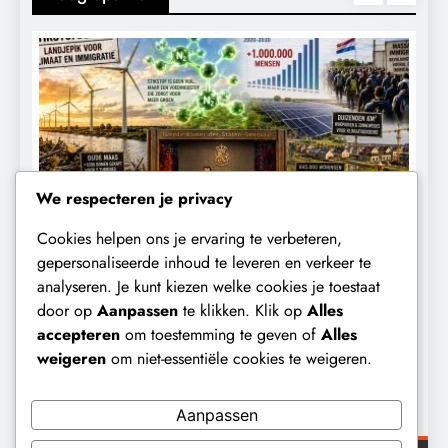
We respecteren je privacy
Cookies helpen ons je ervaring te verbeteren,
KALENDER 2030
KLIMAATBEDROG
gepersonaliseerde inhoud te leveren en verkeer te
analyseren. Je kunt kiezen welke cookies je toestaat
Waarom worden de mensen van wie de
F
door op
Aanpassen
te klikken. Klik op
Alles
toekomst op het spel staat,
t
accepteren
om toestemming te geven of
Alles
buitengesloten?
weigeren
om niet-essentiële cookies te weigeren.
5 maanden geleden
Aanpassen