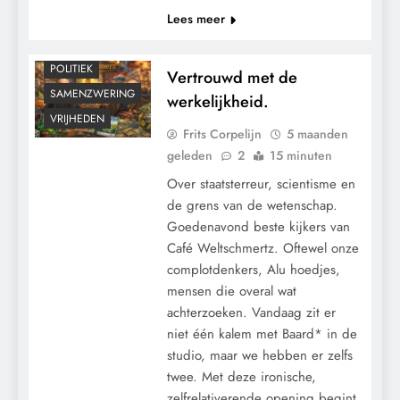
Lees meer
KALENDER 2030
KLIMAATBEDROG
POLITIEK
Vertrouwd met de
SAMENZWERING
werkelijkheid.
VRIJHEDEN
Frits Corpelijn
5 maanden
geleden
2
15 minuten
Over staatsterreur, scientisme en
de grens van de wetenschap.
Goedenavond beste kijkers van
Café Weltschmertz. Oftewel onze
complotdenkers, Alu hoedjes,
mensen die overal wat
achterzoeken. Vandaag zit er
niet één kalem met Baard* in de
studio, maar we hebben er zelfs
twee. Met deze ironische,
zelfrelativerende opening begint