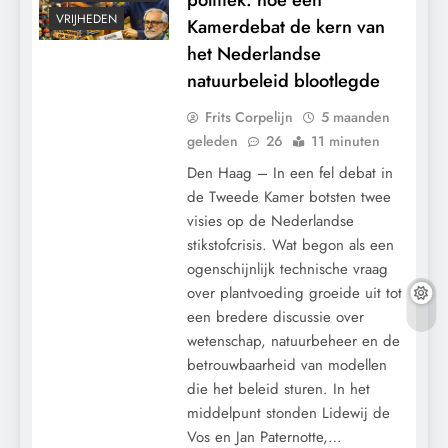
VRIJHEDEN
Kamerdebat de kern van
het Nederlandse
natuurbeleid blootlegde
Frits Corpelijn
5 maanden
geleden
26
11 minuten
Den Haag – In een fel debat in
de Tweede Kamer botsten twee
visies op de Nederlandse
stikstofcrisis. Wat begon als een
ogenschijnlijk technische vraag
over plantvoeding groeide uit tot
een bredere discussie over
wetenschap, natuurbeheer en de
betrouwbaarheid van modellen
die het beleid sturen. In het
middelpunt stonden Lidewij de
CONTROLE
Vos en Jan Paternotte,…
GEOPOLITIEK