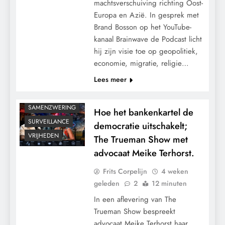
machtsverschuiving richting Oost-
GEOPOLITIEK
Europa en Azië. In gesprek met
GRONDRECHTEN
Brand Bosson op het YouTube-
KALENDER 2030
kanaal Brainwave de Podcast licht
hij zijn visie toe op geopolitiek,
MACHT
economie, migratie, religie…
PANDEMIE
Lees meer
POLITIEK
RECHTSPRAAK
SAMENZWERING
Hoe het bankenkartel de
SURVEILLANCE
democratie uitschakelt;
VRIJHEDEN
The Trueman Show met
advocaat Meike Terhorst.
Frits Corpelijn
4 weken
geleden
2
12 minuten
In een aflevering van The
Trueman Show bespreekt
advocaat Meike Terhorst haar