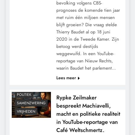
bevolking volgens CBS-
prognoses de komende tien jaar
met ruim één miljoen mensen
blijft groeien? Die vraag stelde
Thierry Baudet al op 18 juni
2020 in de Tweede Kamer. Zijn
betoog werd destijds
weggewuifd. In een YouTube-
reportage van Nieuw Rechts,
CONTROLE
waarin Baudet het parlement…
GEOPOLITIEK
Lees meer
GRONDRECHTEN
MACHT
POLITIEK
Rypke Zeilmaker
SAMENZWERING
bespreekt Machiavelli,
VRIJHEDEN
macht en politieke realiteit
in YouTube-reportage van
Café Weltschmertz.