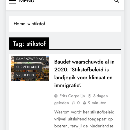
MENU
GEOPOLITIEK
GRONDRECHTEN
KALENDER 2030
Home
stikstof
KLIMAATBEDROG
MACHT
Tag:
stikstof
POLITIEK
RECHTSPRAAK
SAMENZWERING
Baudet waarschuwde al in
SURVEILLANCE
2020: ‘Stikstofbeleid is
VRIJHEDEN
landjepik voor klimaat en
immigratie’.
Frits Corpelijn
3 dagen
geleden
0
9 minuten
Waarom wordt het stikstofbeleid
vrijwel uitsluitend toegepast op
boeren, terwijl de Nederlandse