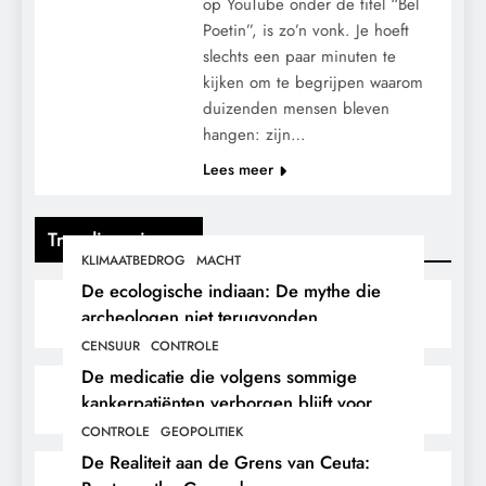
op YouTube onder de titel “Bel
Poetin”, is zo’n vonk. Je hoeft
slechts een paar minuten te
kijken om te begrijpen waarom
duizenden mensen bleven
hangen: zijn…
Lees meer
Trending nieuws
KLIMAATBEDROG
MACHT
De ecologische indiaan: De mythe die
archeologen niet terugvonden.
CENSUUR
CONTROLE
De medicatie die volgens sommige
kankerpatiënten verborgen blijft voor
hun eigen arts.
CONTROLE
GEOPOLITIEK
De Realiteit aan de Grens van Ceuta: