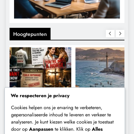
Hoogtepunten
We respecteren je privacy
Cookies helpen ons je ervaring te verbeteren,
CONTROLE
GEOPOLITIEK
gepersonaliseerde inhoud te leveren en verkeer te
analyseren. Je kunt kiezen welke cookies je toestaat
De Realiteit aan de Grens van Ceuta:
B
door op
Aanpassen
te klikken. Klik op
Alles
Boots on the Ground.
‘