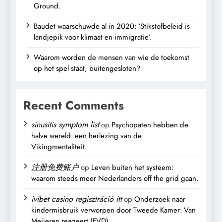
Ground.
Baudet waarschuwde al in 2020: ‘Stikstofbeleid is
landjepik voor klimaat en immigratie’.
Waarom worden de mensen van wie de toekomst
op het spel staat, buitengesloten?
Recent Comments
sinusitis symptom list
op
Psychopaten hebben de
halve wereld: een herlezing van de
Vikingmentaliteit.
注册免费账户
op
Leven buiten het systeem:
waarom steeds meer Nederlanders off the grid gaan.
ivibet casino regisztráció itt
op
Onderzoek naar
kindermisbruik verworpen door Tweede Kamer: Van
Meijeren reageert (FVD).