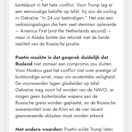
kantelpunt in het hele conflict. Voor Trump lag er
een eenvoudige belofte op tafel: hij zou de oorlog
in Oekraïne “in 24 uur beëindigen.” Het was een
verkiezingsslogan die hem veel stemmen opleverde
– A
merica First
(and the Netherlands second) –
maar in Alaska botste die retoriek met de harde
realiteit van de Russische positie.
Poetin maakte in dat gesprek duidelijk dat
Rusland
niet zomaar een compromis zou sluiten.
Voor Moskou gaat het conflict niet over prestige of
kortstondige winst, maar om existentiële veiligheid.
De voorwaarden lagen glashelder op tafel:
Oekraïne mag nooit lid worden van de NAVO, er
mogen geen buitenlandse wapens aan de
Russische grens worden geplaatst, en de Russische
soevereiniteit over de Krim en de vier recent
geannexeerde oblasten moet worden erkend.
Met andere woorden:
Poetin wilde Trump laten