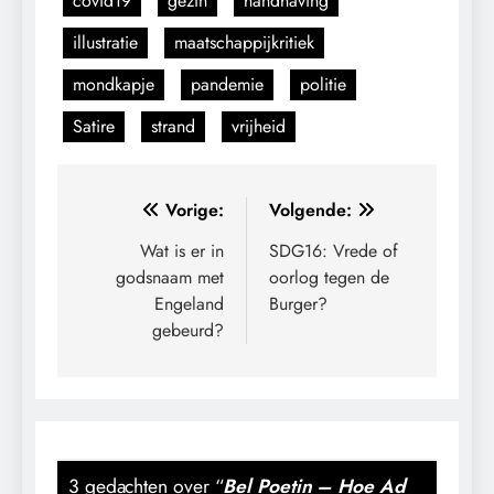
covid19
gezin
handhaving
illustratie
maatschappijkritiek
mondkapje
pandemie
politie
Satire
strand
vrijheid
Bericht
Vorige:
Volgende:
navigatie
Wat is er in
SDG16: Vrede of
godsnaam met
oorlog tegen de
Engeland
Burger?
gebeurd?
3 gedachten over “
Bel Poetin – Hoe Ad