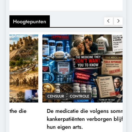
Hoogtepunten
CENSUUR
CONTROLE
De medicatie die volgens sommige
D
kankerpatiënten verborgen blijft voor
B
hun eigen arts.