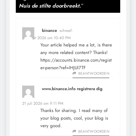
Nuis de stilte doorbreekt.
”
binance
schreef:
15 maart 2026 om 10:40 PM
Your article helped me a lot, is there
any more related content? Thanks!
https://accounts.binance.com/regist
er-person?ref=IHJUI7TF
BEANTWOORDEN
www.binance.info registrera dig
schreef:
21 juli 2026 om 9:11 PM
Thanks for sharing. I read many of
your blog posts, cool, your blog is
very good.
BEANTWOORDEN