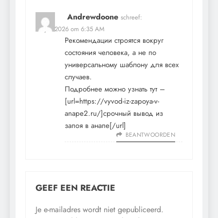
Andrewdoone
schreef:
24 juli 2026 om 6:35 AM
Рекомендации строятся вокруг
состояния человека, а не по
универсальному шаблону для всех
случаев.
Подробнее можно узнать тут –
[url=https://vyvod-iz-zapoya-v-
anape2.ru/]срочный вывод из
запоя в анапе[/url]
BEANTWOORDEN
GEEF EEN REACTIE
Je e-mailadres wordt niet gepubliceerd.