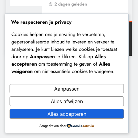
2 dagen geleden
We respecteren je privacy
Cookies helpen ons je ervaring te verbeteren,
Digital Newspaper - Veelzijdig nieuws WordPress
gepersonaliseerde inhoud te leveren en verkeer te
thema 2026. Powered By
.
BlazeThemes
analyseren. Je kunt kiezen welke cookies je toestaat
door op
Aanpassen
te klikken. Klik op
Alles
accepteren
om toestemming te geven of
Alles
weigeren
om niet-essentiële cookies te weigeren.
Aanpassen
Alles afwijzen
Alles accepteren
Aangedreven door