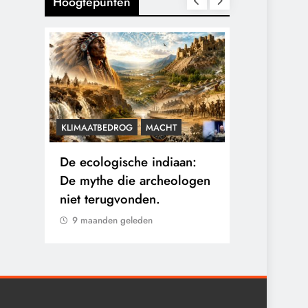
Hoogtepunten
KLIMAATBEDROG
MACHT
CENSUUR
C
De ecologische indiaan:
De medicat
e
De mythe die archeologen
sommige ka
en
niet terugvonden.
verborgen b
eigen arts.
9 maanden geleden
9 maanden 