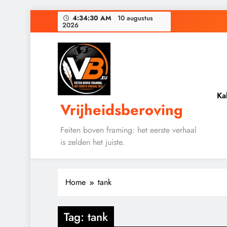
Ga
4:34:30 AM
10 augustus
2026
naar
de
De medicatie die 
inhoud
Zeventigduizen
Ka
Vrijheidsberoving
De medicatie die 
Feiten boven framing: het eerste verhaal
is zelden het juiste.
Home
tank
Tag:
tank
CONTROLE