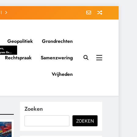
Geopolitiek
Grondrechten
ws,
yses En
ergrondverhalen
Rechtspraak
Samenzwering
 Politieke
uitvorming
tsverhoudingen.
Vrijheden
ementaire
tten En
eving Tot
nvloed Van
y, Belangen
schappelijke
Zoeken
ussies Op
id.
ZOEKEN