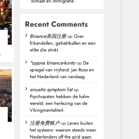
klimaat en immigratie’.
Recent Comments
Binance美国注册
op
Over
frikandellen, gehaktballen en een
stilte die stinkt.
"oppna binance-konto
op
De
spiegel van vrijheid: Jan Roos en
het Nederland van vandaag.
sinusitis symptom list
op
Psychopaten hebben de halve
wereld: een herlezing van de
Vikingmentaliteit.
注册免费账户
op
Leven buiten
het systeem: waarom steeds meer
Nederlanders off the grid gaan.