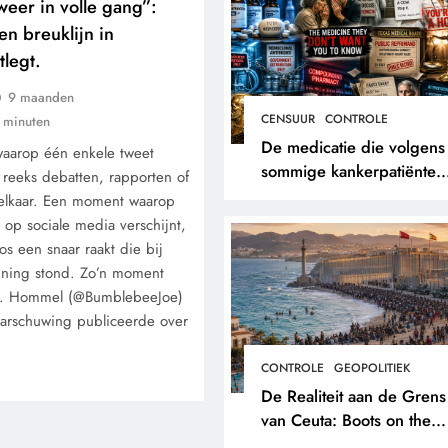
eer in volle gang”:
en breuklijn in
legt.
9 maanden
CENSUUR
CONTROLE
 minuten
De medicatie die volgens
waarop één enkele tweet
sommige kankerpatiënten
reeks debatten, rapporten of
verborgen blijft voor hun
 elkaar. Een moment waarop
eigen arts.
op sociale media verschijnt,
os een snaar raakt die bij
nning stond. Zo’n moment
 B. Hommel (@BumblebeeJoe)
aarschuwing publiceerde over
CONTROLE
GEOPOLITIEK
De Realiteit aan de Grens
van Ceuta: Boots on the
Ground.