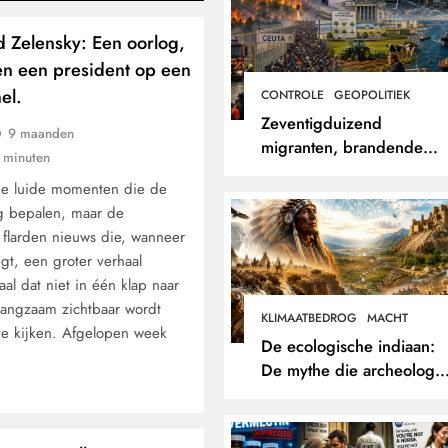
d Zelensky: Een oorlog,
en een president op een
el.
CONTROLE
GEOPOLITIEK
Zeventigduizend
9 maanden
migranten, brandende
 minuten
bossen en een papieren
 de luide momenten die de
stikstofwerkelijkheid.
g bepalen, maar de
e flarden nieuws die, wanneer
egt, een groter verhaal
aal dat niet in één klap naar
langzaam zichtbaar wordt
KLIMAATBEDROG
MACHT
 te kijken. Afgelopen week
De ecologische indiaan:
De mythe die archeologe
niet terugvonden.