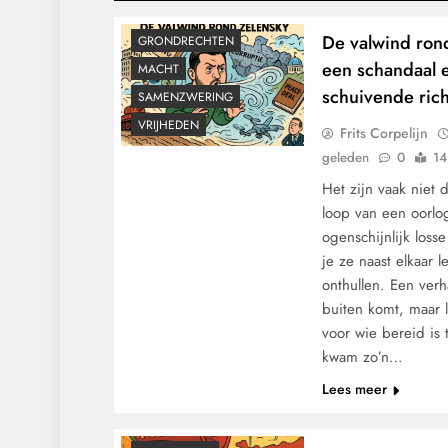
GEOPOLITIEK
De valwind ron
GRONDRECHTEN
een schandaal 
MACHT
schuivende rich
SAMENZWERING
VRIJHEDEN
Frits Corpelijn
geleden
0
14
Het zijn vaak niet
loop van een oorlo
ogenschijnlijk loss
je ze naast elkaar l
onthullen. Een verh
buiten komt, maar 
voor wie bereid is
kwam zo’n…
Lees meer
CONTROLE