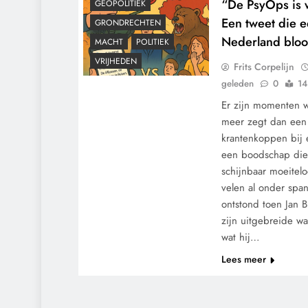
“De PsyOps is w
GEOPOLITIEK
Een tweet die e
GRONDRECHTEN
Nederland bloot
MACHT
POLITIEK
VRIJHEDEN
Frits Corpelijn
geleden
0
14
Er zijn momenten 
meer zegt dan een 
krantenkoppen bij
een boodschap die 
schijnbaar moeitelo
velen al onder spa
ontstond toen Jan
zijn uitgebreide w
wat hij…
Lees meer