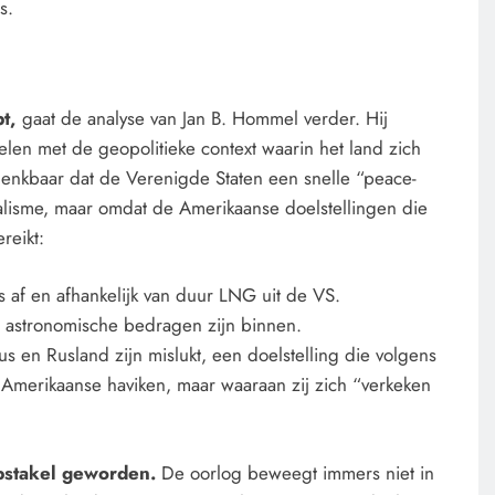
s.
t,
gaat de analyse van Jan B. Hommel verder. Hij
len met de geopolitieke context waarin het land zich
KLIMAATBEDROG
MACHT
denkbaar dat de Verenigde Staten een snelle “peace-
ealisme, maar omdat de Amerikaanse doelstellingen die
De ecologische indiaan: De mythe
reikt:
die archeologen niet
terugvonden.
 af en afhankelijk van duur LNG uit de VS.
 astronomische bedragen zijn binnen.
1 dag geleden
s en Rusland zijn mislukt, een doelstelling die volgens
 Amerikaanse haviken, maar waaraan zij zich “verkeken
obstakel geworden.
De oorlog beweegt immers niet in