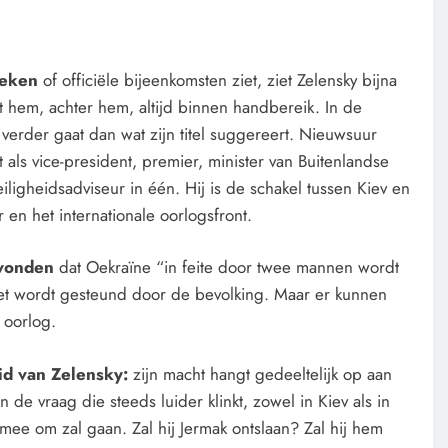
oeken
of officiële bijeenkomsten ziet, ziet Zelensky bijna
t hem, achter hem, altijd binnen handbereik. In de
el verder gaat dan wat zijn titel suggereert. Nieuwsuur
als vice-president, premier, minister van Buitenlandse
iligheidsadviseur in één. Hij is de schakel tussen Kiev en
en het internationale oorlogsfront.
mwonden
dat Oekraïne “in feite door twee mannen wordt
niet wordt gesteund door de bevolking. Maar er kunnen
 oorlog.
eid van Zelensky:
zijn macht hangt gedeeltelijk op aan
 de vraag die steeds luider klinkt, zowel in Kiev als in
mee om zal gaan. Zal hij Jermak ontslaan? Zal hij hem