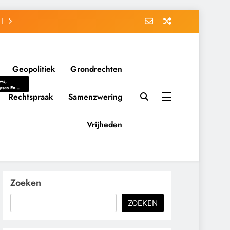
Geopolitiek
Grondrechten
ws,
yses En
ergrondverhalen
Rechtspraak
Samenzwering
 Politieke
uitvorming
tsverhoudingen.
Vrijheden
ementaire
tten En
eving Tot
nvloed Van
y, Belangen
schappelijke
Zoeken
ussies Op
id.
ZOEKEN