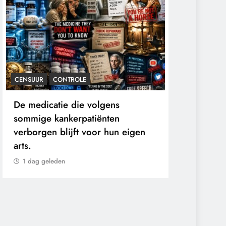
CENSUUR
CONTROLE
CONTROLE
GEOPO
De medicatie die volgens
De Realiteit a
sommige kankerpatiënten
Ceuta: Boots 
verborgen blijft voor hun eigen
1 dag geleden
arts.
1 dag geleden