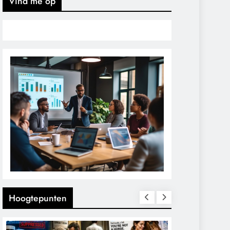
Vind me op
Hoogtepunten