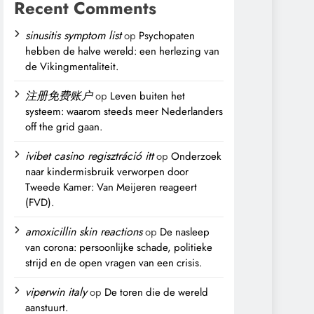
Recent Comments
sinusitis symptom list
op
Psychopaten
hebben de halve wereld: een herlezing van
de Vikingmentaliteit.
注册免费账户
op
Leven buiten het
systeem: waarom steeds meer Nederlanders
off the grid gaan.
ivibet casino regisztráció itt
op
Onderzoek
naar kindermisbruik verworpen door
Tweede Kamer: Van Meijeren reageert
(FVD).
amoxicillin skin reactions
op
De nasleep
van corona: persoonlijke schade, politieke
strijd en de open vragen van een crisis.
viperwin italy
op
De toren die de wereld
aanstuurt.