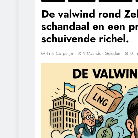
De valwind rond Ze
schandaal en een p
schuivende richel.
Frits Corpelijn
9 Maanden Geleden
0