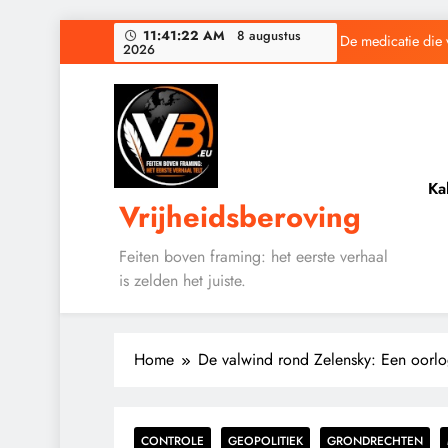
Ga
De medicatie die 
11:41:23 AM
8 augustus
2026
naar
de
inhoud
Baudet waarschuwd
Ka
De medicatie die 
Vrijheidsberoving
Feiten boven framing: het eerste verhaal
is zelden het juiste.
Baudet waarschuwd
Home
De valwind rond Zelensky: Een oorlo
CONTROLE
GEOPOLITIEK
GRONDRECHTEN