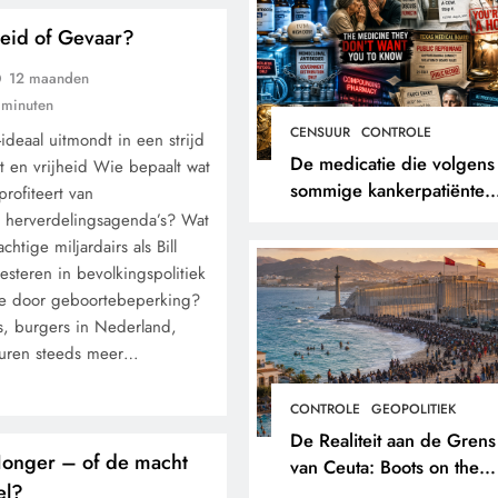
eid of Gevaar?
12 maanden
 minuten
CENSUUR
CONTROLE
deaal uitmondt in een strijd
De medicatie die volgens
t en vrijheid Wie bepaalt wat
sommige kankerpatiënten
profiteert van
verborgen blijft voor hun
en herverdelingsagenda’s? Wat
eigen arts.
htige miljardairs als Bill
esteren in bevolkingspolitiek
e door geboortebeperking?
ns, burgers in Nederland,
turen steeds meer…
CONTROLE
GEOPOLITIEK
De Realiteit aan de Grens
onger – of de macht
van Ceuta: Boots on the
el?
Ground.