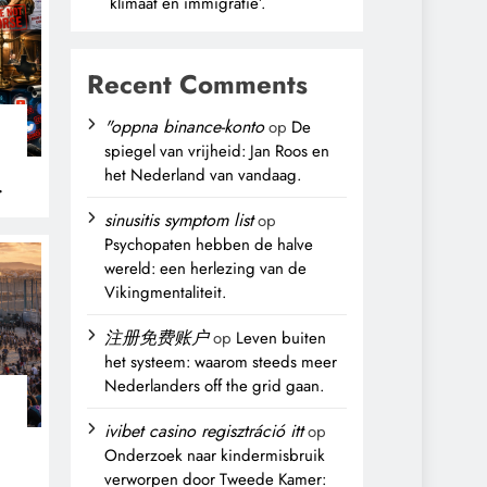
klimaat en immigratie’.
Recent Comments
"oppna binance-konto
op
De
spiegel van vrijheid: Jan Roos en
het Nederland van vandaag.
sinusitis symptom list
op
Psychopaten hebben de halve
wereld: een herlezing van de
Vikingmentaliteit.
注册免费账户
op
Leven buiten
het systeem: waarom steeds meer
Nederlanders off the grid gaan.
ivibet casino regisztráció itt
op
Onderzoek naar kindermisbruik
verworpen door Tweede Kamer: