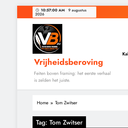
Ga
10:57:01 AM
9 augustus
2026
naar
de
De medicatie die 
inhoud
Zeventigduizen
Ka
Vrijheidsberoving
De medicatie die 
Feiten boven framing: het eerste verhaal
is zelden het juiste.
Home
Tom Zwitser
GEOPOLITIEK
Tag:
Tom Zwitser
KALENDER 2030