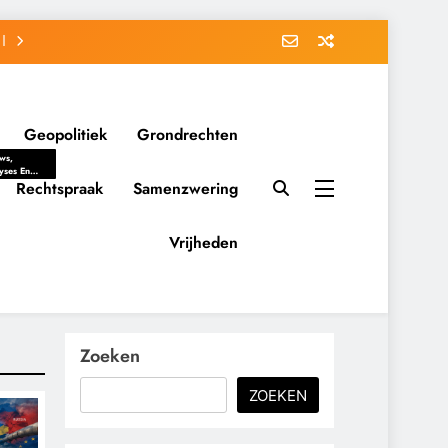
Geopolitiek
Grondrechten
ws,
yses En
ergrondverhalen
Rechtspraak
Samenzwering
 Politieke
uitvorming
tsverhoudingen.
Vrijheden
ementaire
tten En
eving Tot
nvloed Van
y, Belangen
schappelijke
Zoeken
ussies Op
id.
ZOEKEN