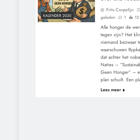
Frits Corpelijn
KALENDER 2030
geleden
1
12
Alle honger de wer
tegen zijn? Het kli
niemand bezwaar t
waarschuwen Rypke
dat achter het nob
Naties – “Sustaina
Geen Honger” – ee
plan schuilt. Een p
Lees meer