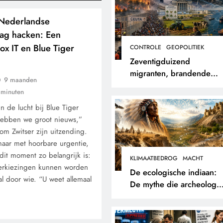
 Nederlandse
lag hacken: Een
Fox IT en Blue Tiger
CONTROLE
GEOPOLITIEK
Zeventigduizend
migranten, brandende
9 maanden
bossen en een papieren
 minuten
stikstofwerkelijkheid.
n de lucht bij Blue Tiger
hebben we groot nieuws,”
om Zwitser zijn uitzending.
maar met hoorbare urgentie,
 dit moment zo belangrijk is:
KLIMAATBEDROG
MACHT
verkiezingen kunnen worden
De ecologische indiaan:
l door wie. “U weet allemaal
De mythe die archeologe
niet terugvonden.