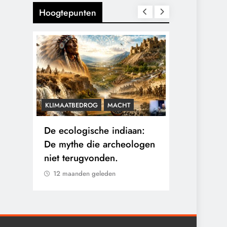
Hoogtepunten
KLIMAATBEDROG
MACHT
CENSUUR
C
De ecologische indiaan:
De medicat
e
De mythe die archeologen
sommige ka
en
niet terugvonden.
verborgen b
eigen arts.
12 maanden geleden
12 maanden