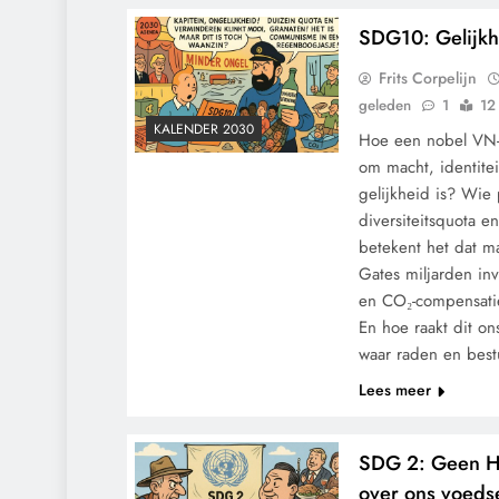
SDG10: Gelijkh
Frits Corpelijn
geleden
1
12
KALENDER 2030
Hoe een nobel VN-i
om macht, identitei
gelijkheid is? Wie 
diversiteitsquota 
betekent het dat mac
Gates miljarden inv
en CO₂-compensati
En hoe raakt dit o
waar raden en bes
Lees meer
SDG 2: Geen H
over ons voeds