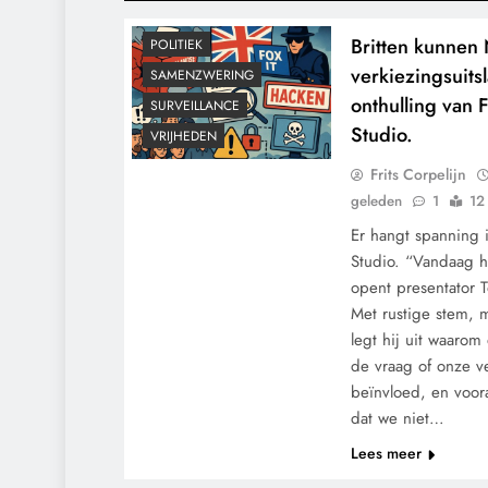
KLIMAATBEDROG
MACHT
Britten kunnen
POLITIEK
verkiezingsuits
SAMENZWERING
onthulling van 
SURVEILLANCE
Studio.
VRIJHEDEN
Frits Corpelijn
geleden
1
12
Er hangt spanning i
Studio. “Vandaag 
opent presentator T
Met rustige stem, 
legt hij uit waarom
de vraag of onze 
beïnvloed, en voora
dat we niet…
Lees meer