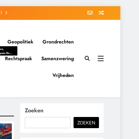
Geopolitiek
Grondrechten
ws,
yses En
ergrondverhalen
Rechtspraak
Samenzwering
 Politieke
uitvorming
tsverhoudingen.
Vrijheden
ementaire
tten En
eving Tot
nvloed Van
y, Belangen
schappelijke
Zoeken
ussies Op
id.
ZOEKEN