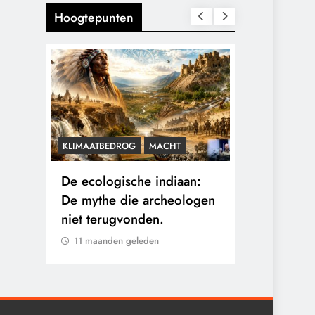
Hoogtepunten
KLIMAATBEDROG
MACHT
CENSUUR
C
De ecologische indiaan:
De medicat
e
De mythe die archeologen
sommige ka
en
niet terugvonden.
verborgen b
eigen arts.
11 maanden geleden
11 maanden 