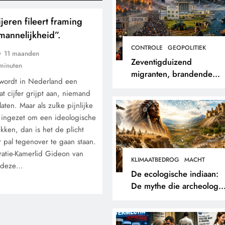
eren fileert framing
mannelijkheid”.
CONTROLE
GEOPOLITIEK
11 maanden
Zeventigduizend
minuten
migranten, brandende
 wordt in Nederland een
bossen en een papieren
t cijfer grijpt aan, niemand
stikstofwerkelijkheid.
aten. Maar als zulke pijnlijke
n ingezet om een ideologische
kken, dan is het de plicht
r pal tegenover te gaan staan.
atie-Kamerlid Gideon van
KLIMAATBEDROG
MACHT
t deze…
De ecologische indiaan:
De mythe die archeologe
niet terugvonden.