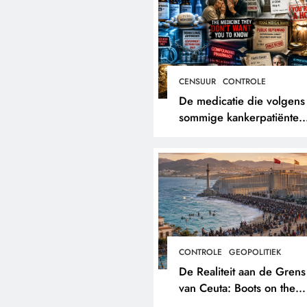
CENSUUR
CONTROLE
De medicatie die volgens
sommige kankerpatiënten
verborgen blijft voor hun
eigen arts.
CONTROLE
GEOPOLITIEK
De Realiteit aan de Grens
van Ceuta: Boots on the
Ground.