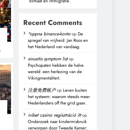
klimaat en immigratie’.
Recent Comments
"oppna binance-konto
op
De
spiegel van vrijheid: Jan Roos en
het Nederland van vandaag.
sinusitis symptom list
op
Psychopaten hebben de halve
wereld: een herlezing van de
Vikingmentaliteit.
注册免费账户
op
Leven buiten
het systeem: waarom steeds meer
Nederlanders off the grid gaan.
ivibet casino regisztráció itt
op
Onderzoek naar kindermisbruik
verworpen door Tweede Kamer: