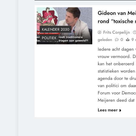
Gideon van Meij
rond “toxische 
KALENDER 2030
Frits Corpelijn
POLITIEK
geleden
0
9 
Iedere acht dagen
vrouw vermoord. Da
kan het onberoerd l
statistieken worde
agenda door te dru
van politici om daa
Forum voor Democr
Meijeren deed da
Lees meer