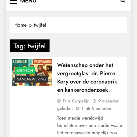
MENU
Home
twijfel
Tag:
twijfel
Wetenschap onder het
MEDISCH
vergrootglas: dr. Pierre
SAMENZWERING
Kory over de coronaprik
en kankeronderzoek.
Frits Corpelijn
9 maanden
geleden
1
8 minuten
Toen media wereldwijd
berichtten over een studie waarin
het coronavaccin mogelijk zou