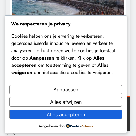
We respecteren je privacy
Cookies helpen ons je ervaring te verbeteren,
CONTROLE
GEOPOLITIEK
gepersonaliseerde inhoud te leveren en verkeer te
analyseren. Je kunt kiezen welke cookies je toestaat
De Realiteit aan de Grens van Ceuta:
B
door op
Aanpassen
te klikken. Klik op
Alles
Boots on the Ground.
‘
accepteren
om toestemming te geven of
Alles
e
11 maanden geleden
weigeren
om niet-essentiële cookies te weigeren.
Aanpassen
Alles afwijzen
Digital Newspaper - Veelzijdig nieuws WordPress
Alles accepteren
thema 2026. Powered By
.
BlazeThemes
Aangedreven door