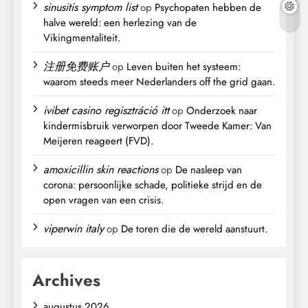
sinusitis symptom list
op
Psychopaten hebben de
halve wereld: een herlezing van de
Vikingmentaliteit.
注册免费账户
op
Leven buiten het systeem:
waarom steeds meer Nederlanders off the grid gaan.
ivibet casino regisztráció itt
op
Onderzoek naar
kindermisbruik verworpen door Tweede Kamer: Van
Meijeren reageert (FVD).
amoxicillin skin reactions
op
De nasleep van
corona: persoonlijke schade, politieke strijd en de
open vragen van een crisis.
viperwin italy
op
De toren die de wereld aanstuurt.
Archives
augustus 2026