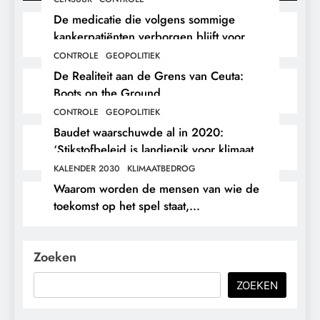
De medicatie die volgens sommige
kankerpatiënten verborgen blijft voor
hun eigen arts.
CONTROLE
GEOPOLITIEK
De Realiteit aan de Grens van Ceuta:
Boots on the Ground.
CONTROLE
GEOPOLITIEK
Baudet waarschuwde al in 2020:
‘Stikstofbeleid is landjepik voor klimaat
en immigratie’.
KALENDER 2030
KLIMAATBEDROG
Waarom worden de mensen van wie de
toekomst op het spel staat,
buitengesloten?
Zoeken
ZOEKEN