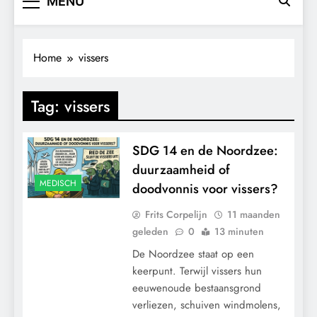
MENU
Home
vissers
Tag:
vissers
SDG 14 en de Noordzee:
duurzaamheid of
MEDISCH
doodvonnis voor vissers?
Frits Corpelijn
11 maanden
geleden
0
13 minuten
De Noordzee staat op een
keerpunt. Terwijl vissers hun
eeuwenoude bestaansgrond
verliezen, schuiven windmolens,