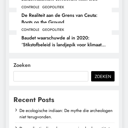
hun eigen arts.
CONTROLE
GEOPOLITIEK
De Realiteit aan de Grens van Ceuta:
Boots on the Ground.
CONTROLE
GEOPOLITIEK
Baudet waarschuwde al in 2020:
‘Stikstofbeleid is landjepik voor klimaat
en immigratie’.
Zoeken
ZOEKEN
Recent Posts
De ecologische indiaan: De mythe die archeologen
niet terugvonden.