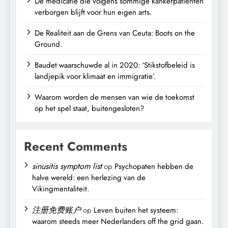
De medicatie die volgens sommige kankerpatiënten
verborgen blijft voor hun eigen arts.
De Realiteit aan de Grens van Ceuta: Boots on the
Ground.
Baudet waarschuwde al in 2020: ‘Stikstofbeleid is
landjepik voor klimaat en immigratie’.
Waarom worden de mensen van wie de toekomst
op het spel staat, buitengesloten?
Recent Comments
sinusitis symptom list
op
Psychopaten hebben de
halve wereld: een herlezing van de
Vikingmentaliteit.
注册免费账户
op
Leven buiten het systeem:
waarom steeds meer Nederlanders off the grid gaan.