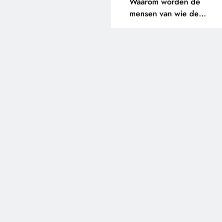
Waarom worden de
mensen van wie de
toekomst op het spel staat
buitengesloten?