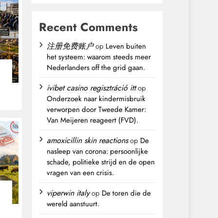
Recent Comments
注册免费账户
op
Leven buiten
het systeem: waarom steeds meer
Nederlanders off the grid gaan.
n
ivibet casino regisztráció itt
op
Onderzoek naar kindermisbruik
verworpen door Tweede Kamer:
Van Meijeren reageert (FVD).
amoxicillin skin reactions
op
De
nasleep van corona: persoonlijke
schade, politieke strijd en de open
vragen van een crisis.
viperwin italy
op
De toren die de
wereld aanstuurt.