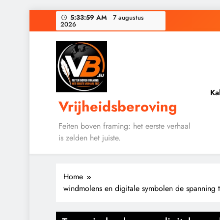
Ga
5:34:00 AM
7 augustus
2026
naar
de
Baudet waarschuwd
inhoud
Waarom word
De medicatie die 
Ka
Vrijheidsberoving
Baudet waarschuwd
Feiten boven framing: het eerste verhaal
is zelden het juiste.
Waarom word
Home
windmolens en digitale symbolen de spanning 