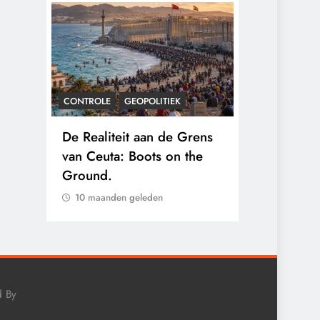
CONTROLE
GEOPOLITIEK
CONTROLE
gens
De Realiteit aan de Grens
Baudet waa
nten
van Ceuta: Boots on the
2020: ‘Stik
 hun
Ground.
landjepik v
immigratie’
10 maanden geleden
10 maanden
d By