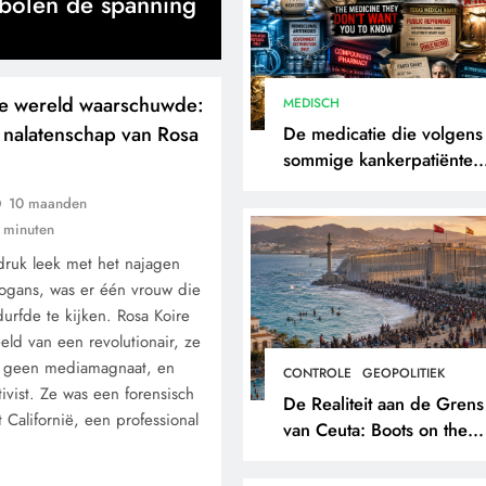
mbolen de spanning
e wereld waarschuwde:
MEDISCH
 nalatenschap van Rosa
De medicatie die volgens
sommige kankerpatiënten
verborgen blijft voor hun
10 maanden
eigen arts.
 minuten
druk leek met het najagen
ogans, was er één vrouw die
durfde te kijken. Rosa Koire
eeld van een revolutionair, ze
s, geen mediamagnaat, en
CONTROLE
GEOPOLITIEK
vist. Ze was een forensisch
De Realiteit aan de Grens
t Californië, een professional
van Ceuta: Boots on the
Ground.