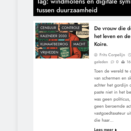
Tag:
windmolens en digitale sy
tussen duurzaamheid
De vrouw die d
CENSUUR
CONTROLE
het leven en de
KALENDER 2030
Koire.
KLIMAATBEDROG
MACHT
VRIJHEDEN
Frits Corpelijn
geleden
0
16
Toen de wereld te 
van schermen en sl
achter het gordijn 
paste niet in het b
was geen politicu
geen beroemde acti
vastgoedtaxateur ui
die haar…
Lees meer