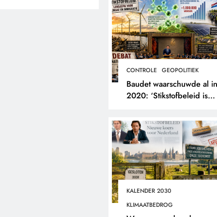
CONTROLE
GEOPOLITIEK
Baudet waarschuwde al i
2020: ‘Stikstofbeleid is
landjepik voor klimaat en
immigratie’.
KALENDER 2030
KLIMAATBEDROG