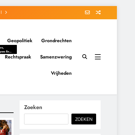
Geopolitiek
Grondrechten
ws,
yses En
ergrondverhalen
Rechtspraak
Samenzwering
 Politieke
uitvorming
tsverhoudingen.
Vrijheden
ementaire
tten En
eving Tot
nvloed Van
y, Belangen
schappelijke
Zoeken
ussies Op
id.
ZOEKEN