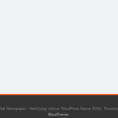
MEDISCH
De medicatie die vol
sommige kankerpatië
verborgen blijft voor
eigen arts.
10 maanden geleden
ital Newspaper - Veelzijdig nieuws WordPress thema 2026. Powere
.
BlazeThemes