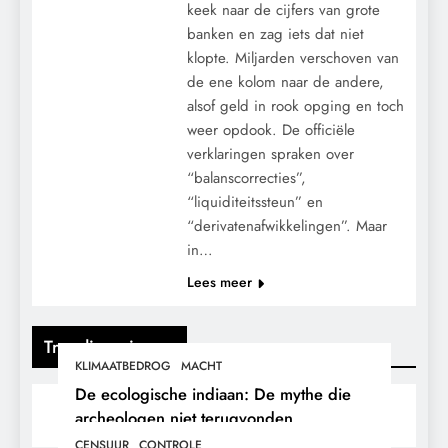
keek naar de cijfers van grote
banken en zag iets dat niet
klopte. Miljarden verschoven van
de ene kolom naar de andere,
alsof geld in rook opging en toch
weer opdook. De officiële
verklaringen spraken over
“balanscorrecties”,
“liquiditeitssteun” en
“derivatenafwikkelingen”. Maar
in…
Lees meer
Trending nieuws
KLIMAATBEDROG
MACHT
De ecologische indiaan: De mythe die
archeologen niet terugvonden.
CENSUUR
CONTROLE