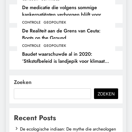
De medicatie die volgens sommige
kankerpatiënten verborgen blijft voor
hun eigen arts.
CONTROLE
GEOPOLITIEK
De Realiteit aan de Grens van Ceuta:
Boots on the Ground.
CONTROLE
GEOPOLITIEK
Baudet waarschuwde al in 2020:
‘Stikstofbeleid is landjepik voor klimaat
en immigratie’.
Zoeken
ZOEKEN
Recent Posts
De ecologische indiaan: De mythe die archeologen