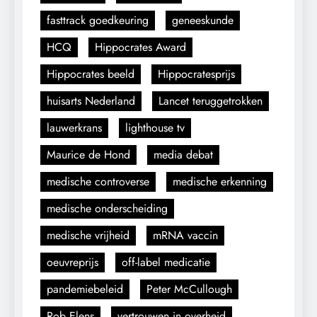
fasttrack goedkeuring
geneeskunde
HCQ
Hippocrates Award
Hippocrates beeld
Hippocratesprijs
huisarts Nederland
Lancet teruggetrokken
lauwerkrans
lighthouse tv
Maurice de Hond
media debat
medische controverse
medische erkenning
medische onderscheiding
medische vrijheid
mRNA vaccin
oeuvreprijs
off-label medicatie
pandemiebeleid
Peter McCullough
Rob Elens
vertrouwen in overheid