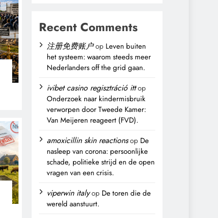
Recent Comments
注册免费账户
op
Leven buiten
het systeem: waarom steeds meer
Nederlanders off the grid gaan.
n
ivibet casino regisztráció itt
op
Onderzoek naar kindermisbruik
verworpen door Tweede Kamer:
Van Meijeren reageert (FVD).
amoxicillin skin reactions
op
De
nasleep van corona: persoonlijke
schade, politieke strijd en de open
vragen van een crisis.
viperwin italy
op
De toren die de
wereld aanstuurt.