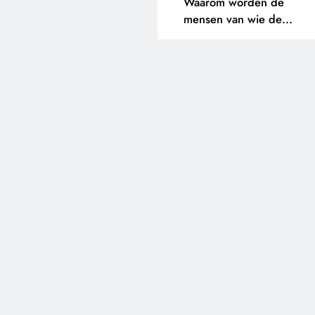
Waarom worden de
mensen van wie de
toekomst op het spel staat
buitengesloten?