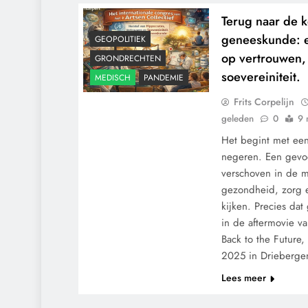
Terug naar de 
geneeskunde: e
GEOPOLITIEK
op vertrouwen,
GRONDRECHTEN
soevereiniteit.
MEDISCH
PANDEMIE
Frits Corpelijn
geleden
0
9 
Het begint met een 
negeren. Een gevoe
verschoven in de 
gezondheid, zorg e
kijken. Precies da
in de aftermovie va
Back to the Future
2025 in Drieberg
Lees meer