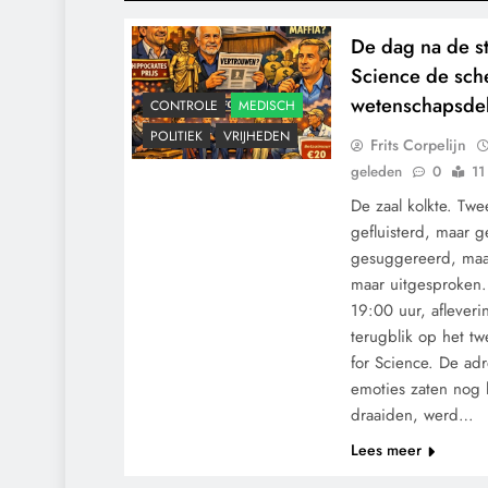
De dag na de st
Science de sche
wetenschapsdeb
CONTROLE
MEDISCH
POLITIEK
VRIJHEDEN
Frits Corpelijn
geleden
0
11
De zaal kolkte. Tw
gefluisterd, maar 
gesuggereerd, maar
maar uitgesproken.
19:00 uur, aflever
terugblik op het t
for Science. De ad
emoties zaten nog 
draaiden, werd…
Lees meer