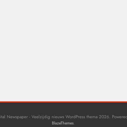
CENSUUR
CONTROLE
De medicatie die vol
sommige kankerpatië
verborgen blijft voor
eigen arts.
8 maanden geleden
ital Newspaper - Veelzijdig nieuws WordPress thema 2026. Powere
.
BlazeThemes