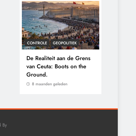
CONTROLE
GEOPOLITIEK
CONTROLE
gens
De Realiteit aan de Grens
Baudet waa
nten
van Ceuta: Boots on the
2020: ‘Stik
 hun
Ground.
landjepik v
immigratie’
8 maanden geleden
8 maanden 
d By