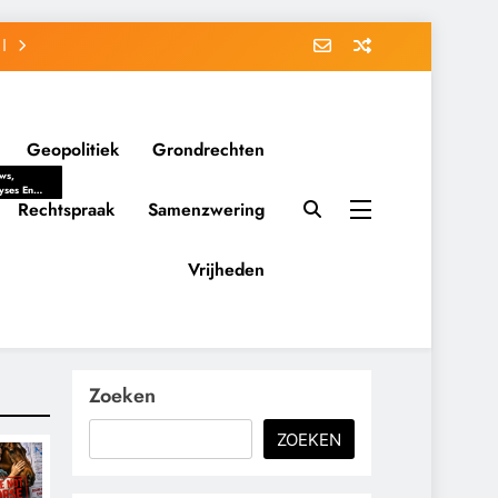
Geopolitiek
Grondrechten
ws,
yses En
ergrondverhalen
Rechtspraak
Samenzwering
 Politieke
uitvorming
tsverhoudingen.
Vrijheden
ementaire
tten En
eving Tot
nvloed Van
y, Belangen
schappelijke
Zoeken
ussies Op
id.
ZOEKEN