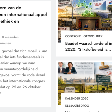
kern van de
en internationaal appel
 ethiek en
CONTROLE
GEOPOLITIEK
8 maanden
Baudet waarschuwde al i
minuten
2020: ‘Stikstofbeleid is
gevoel dat zich moeilijk laat
landjepik voor klimaat en
l dat iets fundamenteels is
immigratie’.
manier waarop we naar
n verantwoordelijkheid
t gevoel vormt de rode draad
n het internationale congres
, dat op 25 en 26 oktober
en…
KALENDER 2030
KLIMAATBEDROG