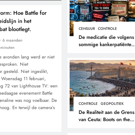
orm: Hoe Battle for
idslijn in het
at blootlegt.
CENSUUR
CONTROLE
De medicatie die volgens
6 maanden
sommige kankerpatiënten
 minuten
verborgen blijft voor hun
ee avonden lang werd er niet
eigen arts.
gesproken. Niet
 gesteld. Niet ingeslikt,
 Woensdag 11 februari,
ing 72 van Lighthouse TV: een
weedaagse evenement Battle
renaline was nog voelbaar. De
CONTROLE
GEOPOLITIEK
hoog. En terwijl de camera’s
De Realiteit aan de Grens
van Ceuta: Boots on the
Ground.