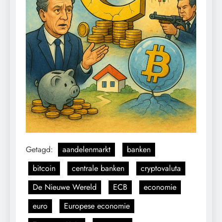
Getagd:
aandelenmarkt
banken
bitcoin
centrale banken
cryptovaluta
De Nieuwe Wereld
ECB
economie
euro
Europese economie