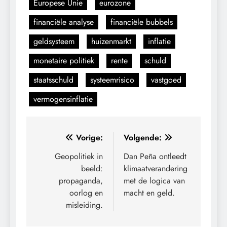
Europese Unie
eurozone
financiële analyse
financiële bubbels
geldsysteem
huizenmarkt
inflatie
monetaire politiek
rente
schuld
staatsschuld
systeemrisico
vastgoed
vermogensinflatie
Bericht
Vorige:
Volgende:
navigatie
Geopolitiek in
Dan Peña ontleedt
beeld:
klimaatverandering
propaganda,
met de logica van
oorlog en
macht en geld.
misleiding.