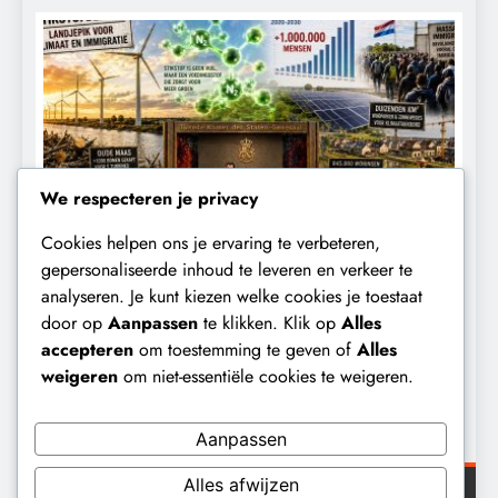
We respecteren je privacy
Cookies helpen ons je ervaring te verbeteren,
CONTROLE
GEOPOLITIEK
K
gepersonaliseerde inhoud te leveren en verkeer te
analyseren. Je kunt kiezen welke cookies je toestaat
Baudet waarschuwde al in 2020:
W
door op
Aanpassen
te klikken. Klik op
Alles
‘Stikstofbeleid is landjepik voor klimaat
t
accepteren
om toestemming te geven of
Alles
en immigratie’.
b
weigeren
om niet-essentiële cookies te weigeren.
2 dagen geleden
Aanpassen
Alles afwijzen