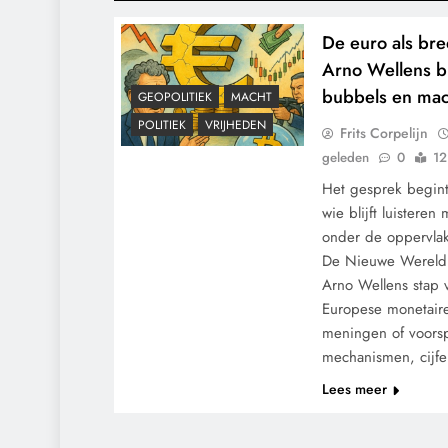
De euro als br
Arno Wellens bl
bubbels en mac
GEOPOLITIEK
MACHT
POLITIEK
VRIJHEDEN
Frits Corpelijn
geleden
0
12
Het gesprek begint 
wie blijft luisteren 
onder de oppervlak
De Nieuwe Wereld o
Arno Wellens stap 
Europese monetaire
meningen of voors
mechanismen, cijf
Lees meer