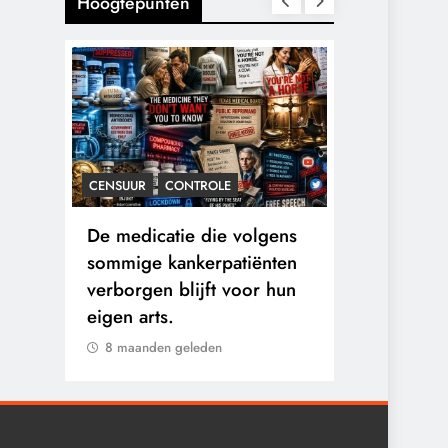
Hoogtepunten
CENSUUR
CONTROLE
CONTROLE
n:
De medicatie die volgens
De Realite
logen
sommige kankerpatiënten
van Ceuta:
verborgen blijft voor hun
Ground.
eigen arts.
8 maanden 
8 maanden geleden