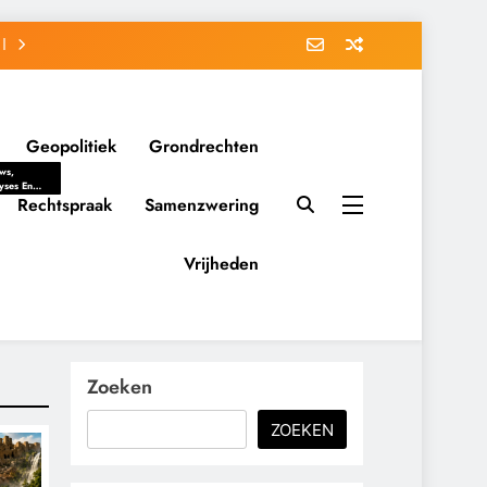
Geopolitiek
Grondrechten
ws,
yses En
ergrondverhalen
Rechtspraak
Samenzwering
 Politieke
uitvorming
tsverhoudingen.
Vrijheden
ementaire
tten En
eving Tot
nvloed Van
y, Belangen
schappelijke
Zoeken
ussies Op
id.
ZOEKEN