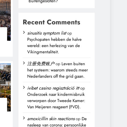
buitengesloten?
Recent Comments
sinusitis symptom list
op
Psychopaten hebben de halve
wereld: een herlezing van de
Vikingmentaliteit.
注册免费账户
op
Leven buiten
het systeem: waarom steeds meer
Nederlanders off the grid gaan.
ivibet casino regisztráció itt
op
Onderzoek naar kindermisbruik
verworpen door Tweede Kamer:
Van Meijeren reageert (FVD).
n
amoxicillin skin reactions
op
De
nasleep van corona: persoonlijke