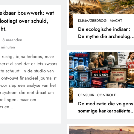
eekbaar bouwwerk: wat
ootlegt over schuld,
KLIMAATBEDROG
MACHT
ht.
De ecologische indiaan:
De mythe die archeologe
8 maanden
niet terugvonden.
 minuten
rustig, bijna terloops, maar
merkt al snel dat er iets zwaars
te schuurt. In de studio van
ntvouwt financieel journalist
voor stap een analyse van het
 systeem die niet draait om
CENSUUR
CONTROLE
pellingen, maar om
De medicatie die volgens
ers en…
sommige kankerpatiënten
verborgen blijft voor hun
eigen arts.