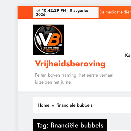
Ga
10:42:30 PM
8 augustus
De medicatie die 
2026
naar
de
inhoud
Baudet waarschuwd
Ka
Vrijheidsberoving
De medicatie die 
Feiten boven framing: het eerste verhaal
is zelden het juiste.
Baudet waarschuwd
Home
financiële bubbels
Tag:
financiële bubbels