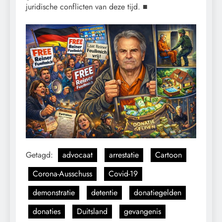
juridische conflicten van deze tijd. ■
Getagd:
advocaat
arrestatie
Cartoon
Corona-Ausschuss
Covid-19
demonstratie
detentie
donatiegelden
donaties
Duitsland
gevangenis