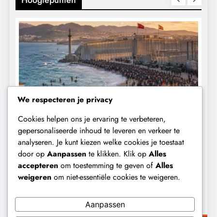
Hoogtepunten
We respecteren je privacy
Cookies helpen ons je ervaring te verbeteren,
CONTROLE
GEOPOLITIEK
gepersonaliseerde inhoud te leveren en verkeer te
analyseren. Je kunt kiezen welke cookies je toestaat
De Realiteit aan de Grens van Ceuta:
B
door op
Aanpassen
te klikken. Klik op
Alles
Boots on the Ground.
‘
accepteren
om toestemming te geven of
Alles
e
20 uur geleden
weigeren
om niet-essentiële cookies te weigeren.
Aanpassen