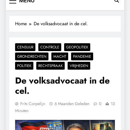
MENU
Home
De volksadvocaat in de cel.
CENSUUR
CONTROLE
GEOPOLITIEK
GRONDRECHTEN
MACHT
PANDEMIE
POLITIEK
RECHTSPRAAK
VRIJHEDEN
De volksadvocaat in de
cel.
Frits Corpelijn
6 Maanden Geleden
0
13
Minuten