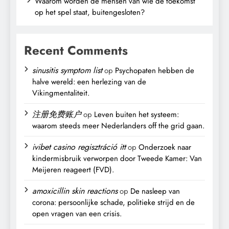
Waarom worden de mensen van wie de toekomst
op het spel staat, buitengesloten?
Recent Comments
sinusitis symptom list
op
Psychopaten hebben de
halve wereld: een herlezing van de
Vikingmentaliteit.
注册免费账户
op
Leven buiten het systeem:
waarom steeds meer Nederlanders off the grid gaan.
ivibet casino regisztráció itt
op
Onderzoek naar
kindermisbruik verworpen door Tweede Kamer: Van
Meijeren reageert (FVD).
amoxicillin skin reactions
op
De nasleep van
corona: persoonlijke schade, politieke strijd en de
open vragen van een crisis.