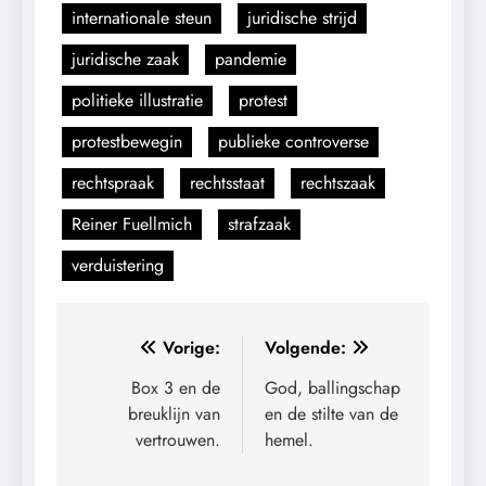
internationale steun
juridische strijd
juridische zaak
pandemie
politieke illustratie
protest
protestbewegin
publieke controverse
rechtspraak
rechtsstaat
rechtszaak
Reiner Fuellmich
strafzaak
verduistering
Bericht
Vorige:
Volgende:
navigatie
Box 3 en de
God, ballingschap
breuklijn van
en de stilte van de
vertrouwen.
hemel.