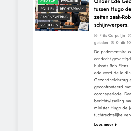
Onder Ede Gec
MEDISCH
PANDEMIE
tussen Hugo de
POLITIEK
RECHTSPRAAK
zetten zaak-Rob
SAMENZWERING
schijnwerpers.
VRIJHEDEN
Frits Corpelijn
geleden
0
10
De parlementaire c
aandacht gevestig
huisarts Rob Elens
ede werd de leidin
Gezondheidszorg e
geconfronteerd met
coronaperiode. Da
berichtwisseling na
minister Hugo de 
tuchtrechtelijke ve
Lees meer
CENSUUR
CONTROLE