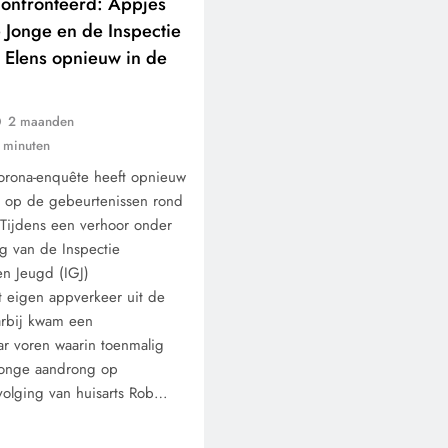
onfronteerd: Appjes
 Jonge en de Inspectie
 Elens opnieuw in de
2 maanden
 minuten
orona-enquête heeft opnieuw
d op de gebeurtenissen rond
. Tijdens een verhoor onder
g van de Inspectie
n Jeugd (IGJ)
 eigen appverkeer uit de
arbij kwam een
ar voren waarin toenmalig
Jonge aandrong op
rvolging van huisarts Rob…