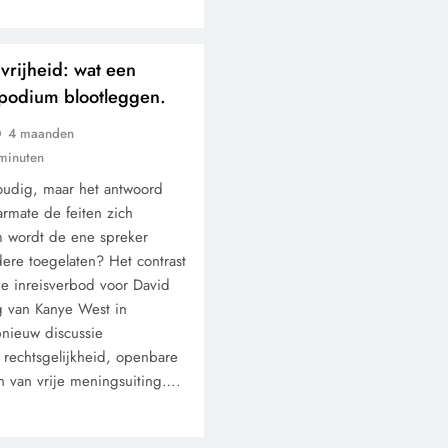
vrijheid: wat een
podium blootleggen.
4 maanden
minuten
KLIMAATBEDROG
MACHT
voudig, maar het antwoord
armate de feiten zich
De ecologische indiaa
m wordt de ene spreker
De mythe die archeo
re toegelaten? Het contrast
de inreisverbod voor David
niet terugvonden.
ng van Kanye West in
4 maanden geleden
nieuw discussie
rechtsgelijkheid, openbare
 van vrije meningsuiting….