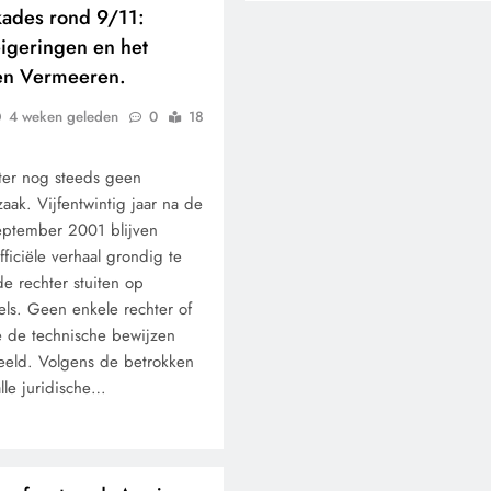
kades rond 9/11:
immigratie’.
igeringen en het
en Vermeeren.
4 weken geleden
0
18
later nog steeds geen
zaak. Vijfentwintig jaar na de
eptember 2001 blijven
ficiële verhaal grondig te
de rechter stuiten op
els. Geen enkele rechter of
oe de technische bewijzen
eeld. Volgens de betrokken
lle juridische…