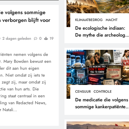
ie volgens sommige
 verborgen blijft voor
KLIMAATBEDROG
MACHT
De ecologische indiaan:
De mythe die archeologe
2 dagen geleden
0
19
niet terugvonden.
iënten nemen volgens de
Dr. Mary Bowden bewust een
er dit aan hun eigen
n. Niet omdat zij iets te
zegt zij, maar omdat zij
tie van hun arts. Die
CENSUUR
CONTROLE
ng staat centraal in een
De medicatie die volgens
nding van Redacted News,
sommige kankerpatiënten
r Natali…
verborgen blijft voor hun
eigen arts.