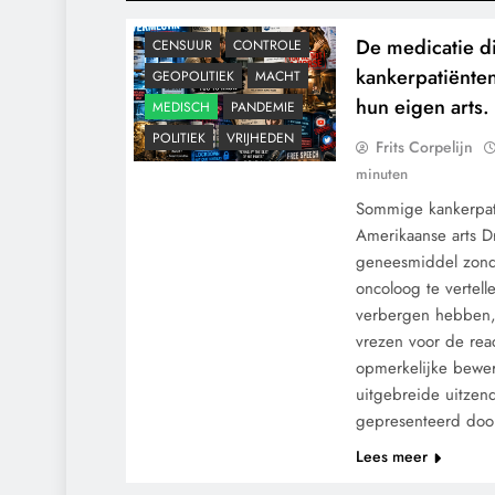
De medicatie d
CENSUUR
CONTROLE
kankerpatiënten
GEOPOLITIEK
MACHT
hun eigen arts.
MEDISCH
PANDEMIE
POLITIEK
VRIJHEDEN
Frits Corpelijn
minuten
Sommige kankerpat
Amerikaanse arts 
geneesmiddel zond
oncoloog te vertelle
verbergen hebben, 
vrezen voor de reac
opmerkelijke beweri
uitgebreide uitze
gepresenteerd doo
Lees meer