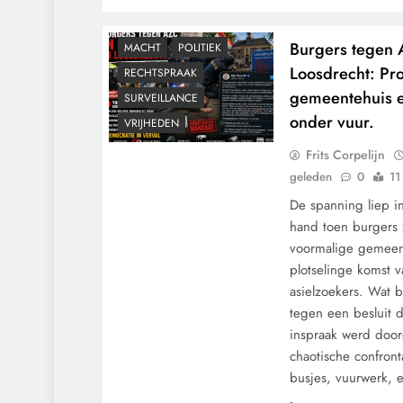
GRONDRECHTEN
Burgers tegen 
MACHT
POLITIEK
Loosdrecht: Pro
RECHTSPRAAK
gemeentehuis e
SURVEILLANCE
onder vuur.
VRIJHEDEN
Frits Corpelijn
geleden
0
11
De spanning liep in
hand toen burgers 
voormalige gemeent
plotselinge komst 
asielzoekers. Wat 
tegen een besluit 
inspraak werd door
chaotische confront
busjes, vuurwerk, 
CENSUUR
CONTROLE