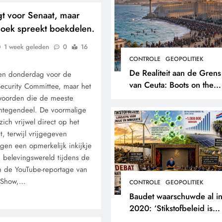
gt voor Senaat, maar
boek spreekt boekdelen.
1 week geleden
0
16
CONTROLE
GEOPOLITIEK
De Realiteit aan de Grens
een donderdag voor de
van Ceuta: Boots on the
ecurity Committee, maar het
Ground.
twoorden die de meeste
Integendeel. De voormalige
zich vrijwel direct op het
 terwijl vrijgegeven
en een opmerkelijk inkijkje
n belevingswereld tijdens de
n de YouTube-reportage van
n Show,…
CONTROLE
GEOPOLITIEK
Baudet waarschuwde al i
2020: ‘Stikstofbeleid is
landjepik voor klimaat en