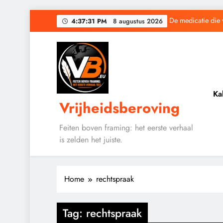
Ga
4:37:32 PM
8 augustus
De medicatie die 
2026
naar
de
inhoud
Baudet waarschuwd
Ka
Vrijheidsberoving
De medicatie die 
Feiten boven framing: het eerste verhaal
is zelden het juiste.
Baudet waarschuwd
Home
rechtspraak
Tag:
rechtspraak