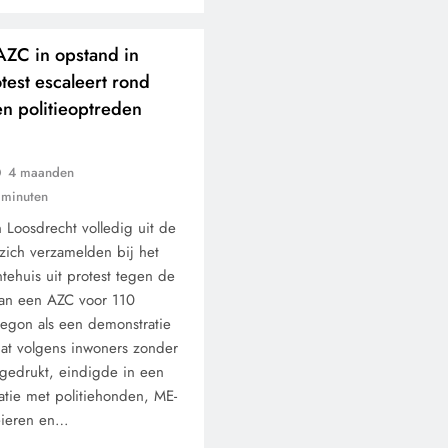
AZC in opstand in
test escaleert rond
n politieoptreden
4 maanden
 minuten
 Loosdrecht volledig uit de
zich verzamelden bij het
ehuis uit protest tegen de
van een AZC voor 110
begon als een demonstratie
dat volgens inwoners zonder
gedrukt, eindigde in een
atie met politiehonden, ME-
eieren en…