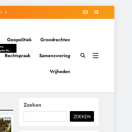
Geopolitiek
Grondrechten
ws,
yses En
ergrondverhalen
Rechtspraak
Samenzwering
 Politieke
uitvorming
tsverhoudingen.
Vrijheden
ementaire
tten En
eving Tot
nvloed Van
y, Belangen
schappelijke
Zoeken
ussies Op
id.
ZOEKEN