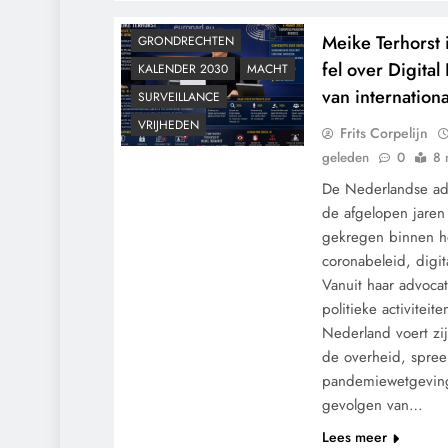
GEOPOLITIEK
Meike Terhorst
GRONDRECHTEN
fel over Digital
KALENDER 2030
MACHT
van internation
SURVEILLANCE
VRIJHEDEN
Frits Corpelijn
geleden
0
8 
De Nederlandse adv
de afgelopen jaren
gekregen binnen h
coronabeleid, digit
Vanuit haar advocat
politieke activitei
Nederland voert zi
de overheid, spreek
pandemiewetgeving
gevolgen van…
Lees meer
CONTROLE