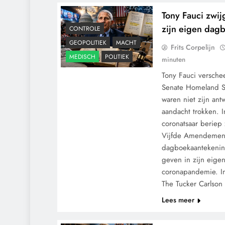
Tony Fauci zwij
zijn eigen dag
CONTROLE
GEOPOLITIEK
MACHT
Frits Corpelijn
MEDISCH
POLITIEK
minuten
Tony Fauci versch
Senate Homeland S
waren niet zijn an
aandacht trokken. 
coronatsaar beriep 
Vijfde Amendement,
dagboekaantekening
geven in zijn eige
coronapandemie. I
9/11
CENSUUR
The Tucker Carlso
CONTROLE
Lees meer
GEOPOLITIEK
GRONDRECHTEN