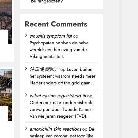
buitengesloten?
Recent Comments
sinusitis symptom list
op
Psychopaten hebben de halve
wereld: een herlezing van de
Vikingmentaliteit.
注册免费账户
op
Leven buiten
het systeem: waarom steeds meer
Nederlanders off the grid gaan.
ivibet casino regisztráció itt
op
Onderzoek naar kindermisbruik
verworpen door Tweede Kamer:
Van Meijeren reageert (FVD).
n
amoxicillin skin reactions
op
De
nasleep van corona: persoonlijke