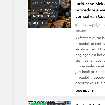
Juridische blok
MACHT
POLITIEK
procedurele we
RECHTSPRAAK
verhaal van Co
SAMENZWERING
VRIJHEDEN
Frits Corpelijn
minuten
Vijfentwintig jaar 
inhoudelijke rechts
aanslagen van 11 s
pogingen om het of
laten toetsen door 
procedurele obstak
jury heeft tot nu t
inhoudelijk beoord
onderzoekers zijn a
Lees meer
CONTROLE
GRONDRECHTEN