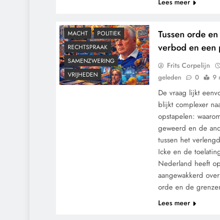
Lees meer
GEOPOLITIEK
GRONDRECHTEN
Tussen orde en 
MACHT
POLITIEK
verbod en een 
RECHTSPRAAK
SAMENZWERING
Frits Corpelijn
VRIJHEDEN
geleden
0
9 
De vraag lijkt een
blijkt complexer na
opstapelen: waaro
geweerd en de ande
tussen het verleng
Icke en de toelati
Nederland heeft op
aangewakkerd over 
orde en de grenzen
Lees meer
GEOPOLITIEK