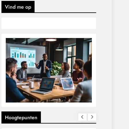
Vind me op
Hoogtepunten