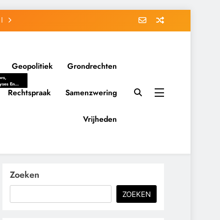
Geopolitiek
Grondrechten
ws,
yses En
ergrondverhalen
Rechtspraak
Samenzwering
 Politieke
uitvorming
tsverhoudingen.
Vrijheden
ementaire
tten En
eving Tot
nvloed Van
y, Belangen
schappelijke
Zoeken
ussies Op
id.
ZOEKEN