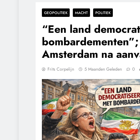
GEOPOLITIEK
MACHT
POLITIEK
“Een land democrati
bombardementen”; 
Amsterdam na aanva
Frits Corpelijn
5 Maanden Geleden
0