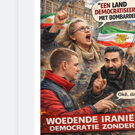
CONT
Zeve
bran
papie
2 d