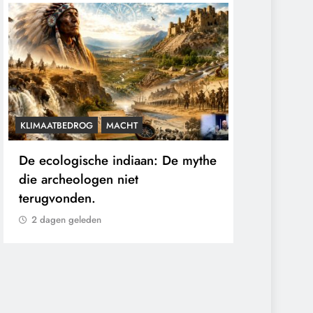
T
CENSUUR
CONTROLE
iaan: De mythe
De medicatie die volgens
et
sommige kankerpatiënten
verborgen blijft voor hun eigen
arts.
2 dagen geleden