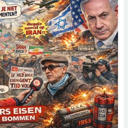
ROLE
GEOPOLITIEK
KLIMAATBEDROG
MACH
ntigduizend migranten,
De ecologische ind
dende bossen en een
die archeologen ni
ren stikstofwerkelijkheid.
terugvonden.
agen geleden
2 dagen geleden