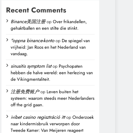
Recent Comments
Binance美国注册
op
Over frikandellen,
gehaktballen en een stilte die stinkt.
"oppna binance-konto
op
De spiegel van
vrijheid: Jan Roos en het Nederland van
vandaag.
sinusitis symptom list
op
Psychopaten
hebben de halve wereld: een herlezing van
de Vikingmentaliteit.
注册免费账户
op
Leven buiten het
systeem: waarom steeds meer Nederlanders
off the grid gaan.
ivibet casino regisztráció itt
op
Onderzoek
naar kindermisbruik verworpen door
Tweede Kamer: Van Meijeren reageert