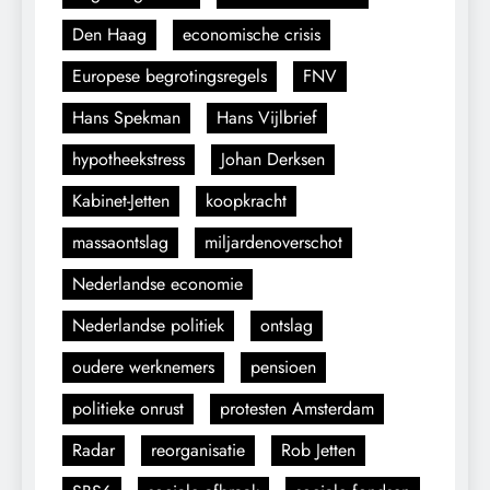
Den Haag
economische crisis
Europese begrotingsregels
FNV
Hans Spekman
Hans Vijlbrief
hypotheekstress
Johan Derksen
Kabinet-Jetten
koopkracht
massaontslag
miljardenoverschot
Nederlandse economie
Nederlandse politiek
ontslag
oudere werknemers
pensioen
politieke onrust
protesten Amsterdam
Radar
reorganisatie
Rob Jetten