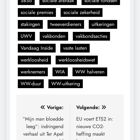
SBS6
sociale afbraak
sociale fondsen
sociale premies
sociale zekerheid
stakingen
tweeverdieners
uitkeringen
UWV
vakbonden
vakbondsacties
Vandaag Inside
vaste lasten
werkloosheid
werkloosheidswet
werknemers
WIA
WW halveren
WW-duur
WW-uitkering
Bericht
Vorige:
Volgende:
navigatie
“Mijn man bloedde
EU voert ETS2 in:
leeg”: indringend
nieuwe CO2-
verhaal uit Ter Apel
heffing maakt