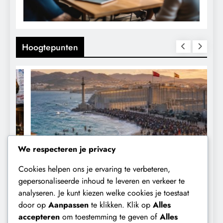
Hoogtepunten
We respecteren je privacy
Cookies helpen ons je ervaring te verbeteren,
CONTROLE
GEOPOLITIEK
gepersonaliseerde inhoud te leveren en verkeer te
analyseren. Je kunt kiezen welke cookies je toestaat
De Realiteit aan de Grens van Ceuta:
B
door op
Aanpassen
te klikken. Klik op
Alles
Boots on the Ground.
‘
accepteren
om toestemming te geven of
Alles