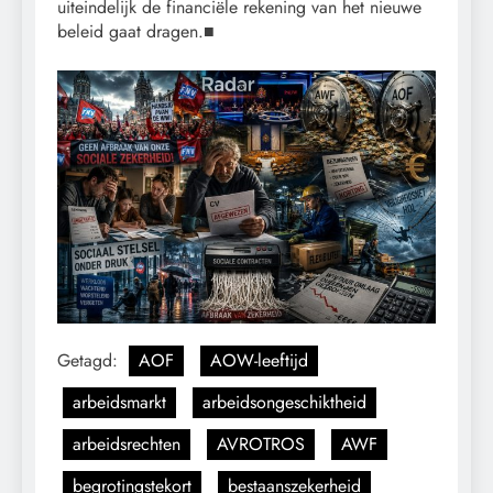
uiteindelijk de financiële rekening van het nieuwe
beleid gaat dragen.■
Getagd:
AOF
AOW-leeftijd
arbeidsmarkt
arbeidsongeschiktheid
arbeidsrechten
AVROTROS
AWF
begrotingstekort
bestaanszekerheid