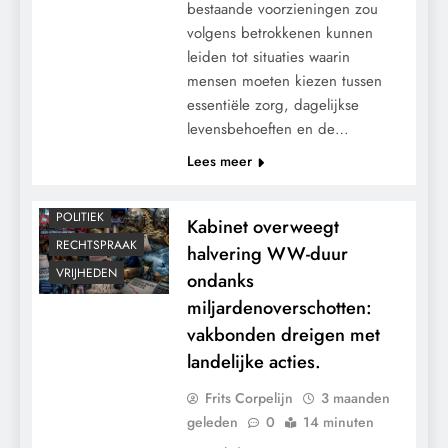
bestaande voorzieningen zou
volgens betrokkenen kunnen
leiden tot situaties waarin
mensen moeten kiezen tussen
essentiële zorg, dagelijkse
CONTROLE
levensbehoeften en de…
GEOPOLITIEK
Lees meer
GRONDRECHTEN
MACHT
POLITIEK
Kabinet overweegt
RECHTSPRAAK
halvering WW-duur
VRIJHEDEN
ondanks
miljardenoverschotten:
vakbonden dreigen met
landelijke acties.
Frits Corpelijn
3 maanden
geleden
0
14 minuten