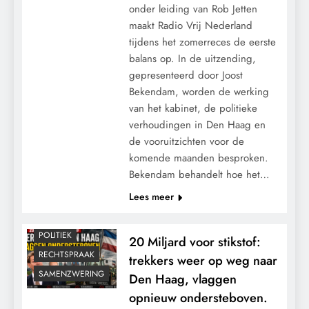
onder leiding van Rob Jetten
maakt Radio Vrij Nederland
tijdens het zomerreces de eerste
balans op. In de uitzending,
gepresenteerd door Joost
Bekendam, worden de werking
van het kabinet, de politieke
CONTROLE
verhoudingen in Den Haag en
GEOPOLITIEK
de vooruitzichten voor de
komende maanden besproken.
GRONDRECHTEN
Bekendam behandelt hoe het…
KALENDER 2030
Lees meer
KLIMAATBEDROG
MACHT
POLITIEK
20 Miljard voor stikstof:
RECHTSPRAAK
trekkers weer op weg naar
SAMENZWERING
Den Haag, vlaggen
opnieuw ondersteboven.