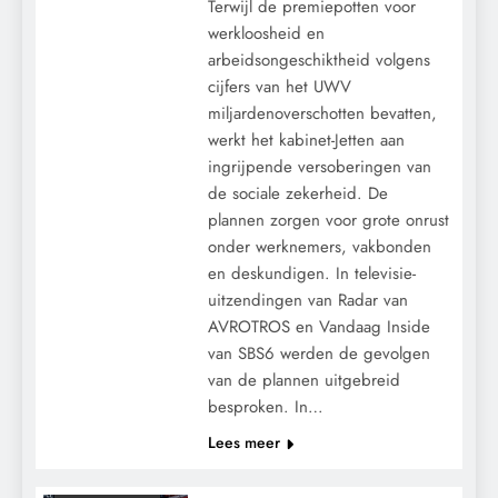
Terwijl de premiepotten voor
werkloosheid en
arbeidsongeschiktheid volgens
cijfers van het UWV
miljardenoverschotten bevatten,
werkt het kabinet-Jetten aan
ingrijpende versoberingen van
de sociale zekerheid. De
plannen zorgen voor grote onrust
onder werknemers, vakbonden
CENSUUR
en deskundigen. In televisie-
CONTROLE
uitzendingen van Radar van
GEOPOLITIEK
AVROTROS en Vandaag Inside
GRONDRECHTEN
van SBS6 werden de gevolgen
van de plannen uitgebreid
KALENDER 2030
besproken. In…
KLIMAATBEDROG
Lees meer
MEDISCH
POLITIEK