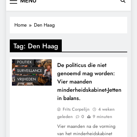
MENU
Home
Den Haag
CENSUUR
Tag:
Den Haag
CONTROLE
MACHT
POLITIEK
De politicus die niet
SURVEILLANCE
genoemd mag worden:
VRIJHEDEN
Vier maanden
minderheidskabinet-Jetten
in balans.
Frits Corpelijn
4 weken
geleden
0
9 minuten
Vier maanden na de vorming
van het minderheidskabinet