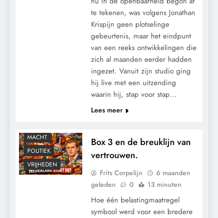
nu in de openbaarheid begon af
te tekenen, was volgens Jonathan
Krispijn geen plotselinge
gebeurtenis, maar het eindpunt
van een reeks ontwikkelingen die
zich al maanden eerder hadden
ingezet. Vanuit zijn studio ging
hij live met een uitzending
waarin hij, stap voor stap…
Lees meer
CONTROLE
GEOPOLITIEK
MACHT
Box 3 en de breuklijn van
POLITIEK
vertrouwen.
VRIJHEDEN
Frits Corpelijn
6 maanden
geleden
0
13 minuten
Hoe één belastingmaatregel
symbool werd voor een bredere