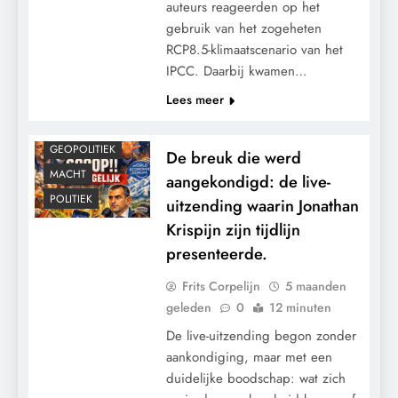
auteurs reageerden op het
gebruik van het zogeheten
RCP8.5-klimaatscenario van het
IPCC. Daarbij kwamen…
Lees meer
CONTROLE
GEOPOLITIEK
De breuk die werd
MACHT
aangekondigd: de live-
POLITIEK
uitzending waarin Jonathan
Krispijn zijn tijdlijn
presenteerde.
Frits Corpelijn
5 maanden
geleden
0
12 minuten
De live-uitzending begon zonder
aankondiging, maar met een
duidelijke boodschap: wat zich