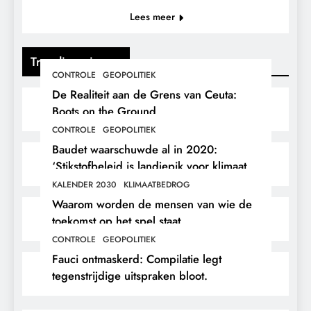
Lees meer
Trending nieuws
CONTROLE
GEOPOLITIEK
De Realiteit aan de Grens van Ceuta:
Boots on the Ground.
CONTROLE
GEOPOLITIEK
Baudet waarschuwde al in 2020:
‘Stikstofbeleid is landjepik voor klimaat
en immigratie’.
KALENDER 2030
KLIMAATBEDROG
Waarom worden de mensen van wie de
toekomst op het spel staat,
buitengesloten?
CONTROLE
GEOPOLITIEK
Fauci ontmaskerd: Compilatie legt
tegenstrijdige uitspraken bloot.