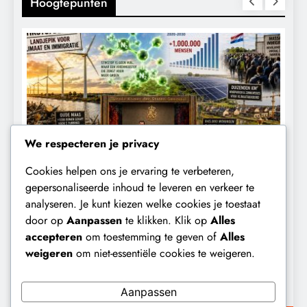
Hoogtepunten
We respecteren je privacy
Cookies helpen ons je ervaring te verbeteren,
TROLE
GEOPOLITIEK
KALENDER 203
gepersonaliseerde inhoud te leveren en verkeer te
analyseren. Je kunt kiezen welke cookies je toestaat
det waarschuwde al in 2020:
Waarom wo
door op
Aanpassen
te klikken. Klik op
Alles
ikstofbeleid is landjepik voor klimaat
toekomst op
accepteren
om toestemming te geven of
Alles
immigratie’.
buitengesl
weigeren
om niet-essentiële cookies te weigeren.
1 maanden geleden
11 maanden
Aanpassen